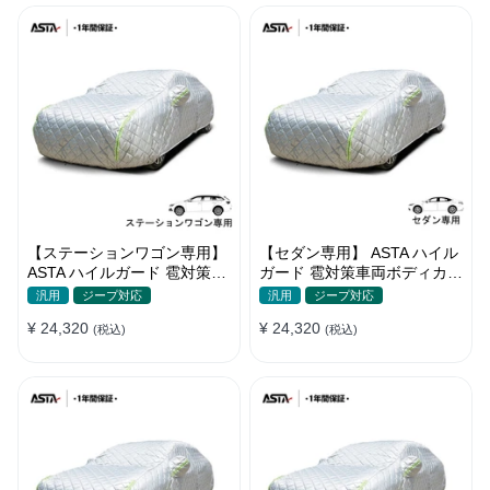
【ステーションワゴン専用】
【セダン専用】 ASTA ハイル
ASTA ハイルガード 雹対策車
ガード 雹対策車両ボディカバ
両ボディカバー 5層構造 雹対
ー 5層構造 雹対策 厚手 凍結
汎用
ジープ対応
汎用
ジープ対応
策 厚手 凍結防止 防雪防風 極
防止 防雪防風 極厚 防風ロー
¥ 24,320
¥ 24,320
厚 防風ロープ付き
(税込)
プ付きボディカバー
(税込)