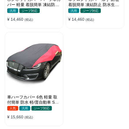
バー 軽量 着脱簡単 凍結防止
着脱簡単 凍結防止 防水生地
裏起毛 防水防塵 四季
可愛い 軽量 汚れから守る 四
汎用
ジープ対応
汎用
ジープ対応
季
¥ 14,460
¥ 14,460
(税込)
(税込)
車ハーフカバー 6色 軽量 取
付簡単 防水 軽/普自動車 SUV
車対応 どんな天気でも使え
人気
汎用
ジープ対応
る
¥ 15,660
(税込)