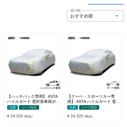
並び順
おすすめ順
【ハッチバック専用】 ASTA
【クーペ・スポーツカー専
ハイルガード 雹対策車両ボデ
用】 ASTA ハイルガード 雹対
ィカバー 5層構造 雹対策 厚
策車両ボディカバー 5層構造
汎用
ジープ対応
汎用
ジープ対応
手 凍結防止 防雪防風 極厚 防
雹対策 厚手 凍結防止 防雪防
¥ 24,320
¥ 24,320
風ロープ付き
(税込)
風 極厚 防風ロープ付き
(税込)