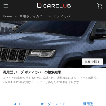
Home
>
車用ボディカバー
>
ボディカバー
車種で探す
汎用型 ジープ ボディカバーの検索結果
ほとんどの車種が使えるために設計され、調整機能によりフィット感抜群。
CARCLUBの高品質なカーカバーがあなたの愛車を守ります。
オーダーメイド
汎用型
ALL