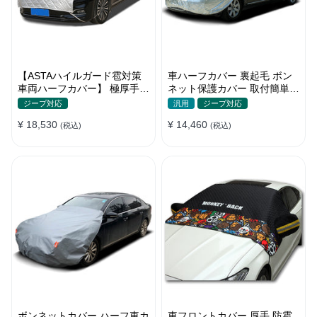
【ASTAハイルガード雹対策
車ハーフカバー 裏起毛 ボン
車両ハーフカバー】 極厚手
ネット保護カバー 取付簡単
防雹 雹害 凍結防止 防雪防風
防水 軽/普自動車 軽量 塗装保
ジープ対応
汎用
ジープ対応
防風ロープ付き 車ハーフカバ
護
¥ 18,530
¥ 14,460
ー
(税込)
(税込)
ボンネットカバー ハーフ車カ
車フロントカバー 厚手 防雹