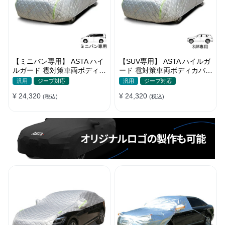
【ミニバン専用】 ASTA ハイ
【SUV専用】 ASTA ハイルガ
ルガード 雹対策車両ボディカ
ード 雹対策車両ボディカバー
バー 5層構造 雹対策 厚手 凍
5層構造 雹対策 厚手 凍結防
汎用
ジープ対応
汎用
ジープ対応
結防止 防雪防風 極厚 防風ロ
止 防雪防風 極厚 防風ロープ
¥ 24,320
¥ 24,320
ープ付きボディカバー
(税込)
付きボディカバー
(税込)