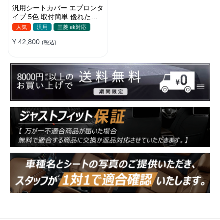
汎用シートカバー エプロンタ
イプ 5色 取付簡単 優れた耐
摩耗性 おしゃれ 軽/普自動車
人気
汎用
三菱 ek対応
¥ 42,800
(税込)