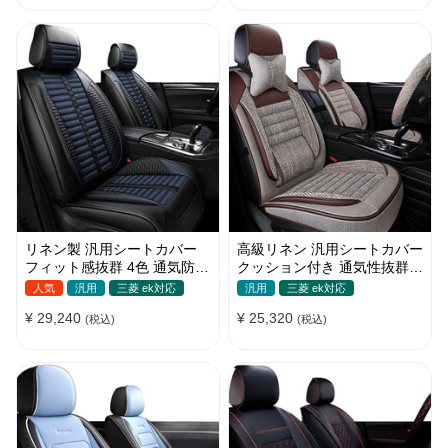
リネン製 汎用シートカバー
高級リネン 汎用シートカバー
フィット感抜群 4色 通気防水
クッション付き 通気性抜群
耐摩耗性 軽/普自動車 SUV
接触冷感 軽/普自動車
人気
汎用
三菱 ek対応
汎用
三菱 ek対応
¥ 29,240
¥ 25,320
(税込)
(税込)