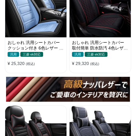
おしゃれ 汎用シートカバー
おしゃれ 汎用シートカバー
クッション付き 6色レザー 防
取付簡単 防水防汚 4色レザー
水防汚 耐久性 軽/普自動車
耐久性抜群 軽/普自動車 SUV
汎用
三菱 ek対応
汎用
三菱 ek対応
SUV
¥ 25,320
¥ 29,320
(税込)
(税込)