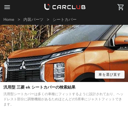
Home
>
内装パーツ
>
シートカバー
車を選び直す
汎用型 三菱 ek シートカバーの検索結果
汎用型シートカバーは多くの車種にフィットするように設計されており、ヘッ
ドレスト部分に調整機能があるためほとんどの5席車にジャストフィットでき
ます。