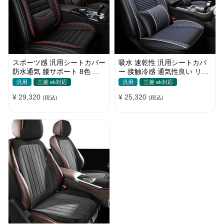
スポーツ感 汎用シートカバー
吸水 速乾性 汎用シートカバ
防水通気 腰サポート 8色 耐
ー 接触冷感 通気性良い リネ
摩耗性 おしゃれ 全席セット
ン 耐久性 おしゃれ 全席セッ
汎用
三菱 ek対応
汎用
三菱 ek対応
ト
¥ 29,320
¥ 25,320
(税込)
(税込)