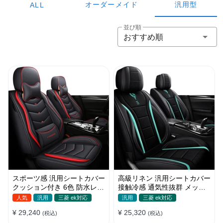
オーダーメイド
汎用型
ALL
並び順
おすすめ順
スポーツ感 汎用シートカバー
高級リネン 汎用シートカバー
クッション付き 6色 防水レザ
接触冷感 通気性抜群 メッシ
ー 取付簡単 軽/普自動車
ュ生地 スポーツ感 軽/普自動
人気
汎用
三菱 ek対応
汎用
三菱 ek対応
車
¥ 29,240
¥ 25,320
(税込)
(税込)