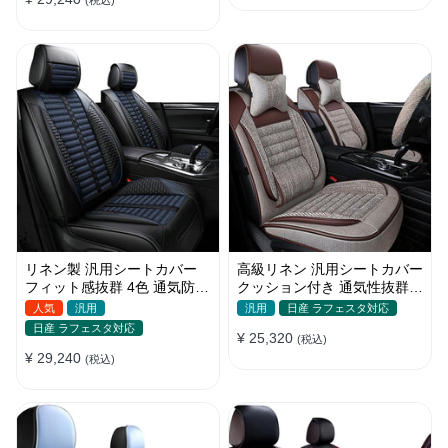
(税込)
リネン製 汎用シートカバー
高級リネン 汎用シートカバー
フィット感抜群 4色 通気防水
クッション付き 通気性抜群
耐摩耗性 軽/普自動車 SUV
接触冷感 軽/普自動車
人気
汎用
汎用
日産 ラフェスタ対応
日産 ラフェスタ対応
¥ 25,320
(税込)
¥ 29,240
(税込)