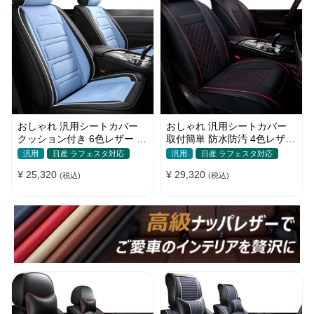
おしゃれ 汎用シートカバー
おしゃれ 汎用シートカバー
クッション付き 6色レザー 防
取付簡単 防水防汚 4色レザー
水防汚 耐久性 軽/普自動車
耐久性抜群 軽/普自動車 SUV
汎用
日産 ラフェスタ対応
汎用
日産 ラフェスタ対応
SUV
¥ 25,320
¥ 29,320
(税込)
(税込)