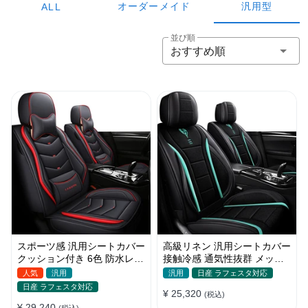
オーダーメイド
汎用型
ALL
並び順
おすすめ順
スポーツ感 汎用シートカバー
高級リネン 汎用シートカバー
クッション付き 6色 防水レザ
接触冷感 通気性抜群 メッシ
ー 取付簡単 軽/普自動車
ュ生地 スポーツ感 軽/普自動
人気
汎用
汎用
日産 ラフェスタ対応
車
日産 ラフェスタ対応
¥ 25,320
(税込)
¥ 29,240