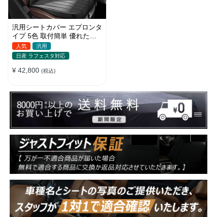
汎用シートカバー エプロンタ
イプ 5色 取付簡単 優れた耐
摩耗性 おしゃれ 軽/普自動車
人気
汎用
日産 ラフェスタ対応
¥ 42,800
(税込)