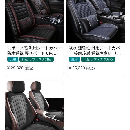
スポーツ感 汎用シートカバー
吸水 速乾性 汎用シートカバ
防水通気 腰サポート 8色 耐
ー 接触冷感 通気性良い リネ
摩耗性 おしゃれ 全席セット
ン 耐久性 おしゃれ 全席セッ
汎用
日産 ラフェスタ対応
汎用
日産 ラフェスタ対応
ト
¥ 29,320
¥ 25,320
(税込)
(税込)