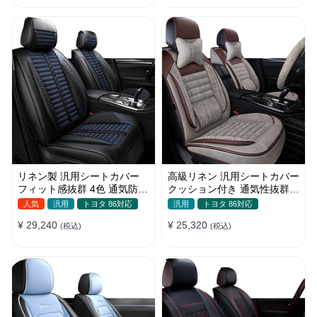
リネン製 汎用シートカバー
高級リネン 汎用シートカバー
フィット感抜群 4色 通気防水
クッション付き 通気性抜群
耐摩耗性 軽/普自動車 SUV
接触冷感 軽/普自動車
人気
汎用
トヨタ 86対応
汎用
トヨタ 86対応
¥ 29,240
¥ 25,320
(税込)
(税込)