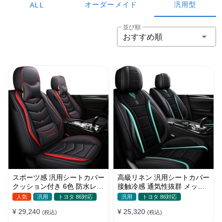
オーダーメイド
汎用型
ALL
並び順
おすすめ順
スポーツ感 汎用シートカバー
高級リネン 汎用シートカバー
クッション付き 6色 防水レザ
接触冷感 通気性抜群 メッシ
ー 取付簡単 軽/普自動車
ュ生地 スポーツ感 軽/普自動
人気
汎用
トヨタ 86対応
汎用
トヨタ 86対応
車
¥ 29,240
¥ 25,320
(税込)
(税込)