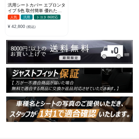
汎用シートカバー エプロンタ
イプ 5色 取付簡単 優れた耐
摩耗性 おしゃれ 軽/普自動車
人気
汎用
トヨタ 86対応
¥ 42,800
(税込)