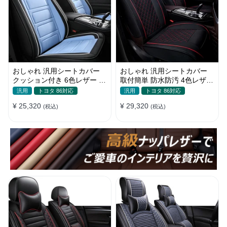
おしゃれ 汎用シートカバー
おしゃれ 汎用シートカバー
クッション付き 6色レザー 防
取付簡単 防水防汚 4色レザー
水防汚 耐久性 軽/普自動車
耐久性抜群 軽/普自動車 SUV
汎用
トヨタ 86対応
汎用
トヨタ 86対応
SUV
¥ 25,320
¥ 29,320
(税込)
(税込)