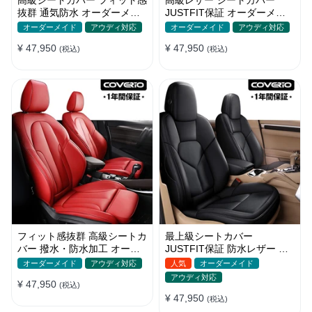
抜群 通気防水 オーダーメイ
JUSTFIT保証 オーダーメイ
ド 6色 スポーツ感 全席セッ
ド 7色 防水 耐摩耗性 全席セ
オーダーメイド
アウディ対応
オーダーメイド
アウディ対応
ト
ット
¥ 47,950
¥ 47,950
(税込)
(税込)
フィット感抜群 高級シートカ
最上級シートカバー
バー 撥水・防水加工 オーダ
JUSTFIT保証 防水レザー オ
ーメイド 6色レザー 全席セッ
ーダーメイド 通気性 おしゃ
オーダーメイド
アウディ対応
人気
オーダーメイド
ト
れ 全席セット
アウディ対応
¥ 47,950
(税込)
¥ 47,950
(税込)