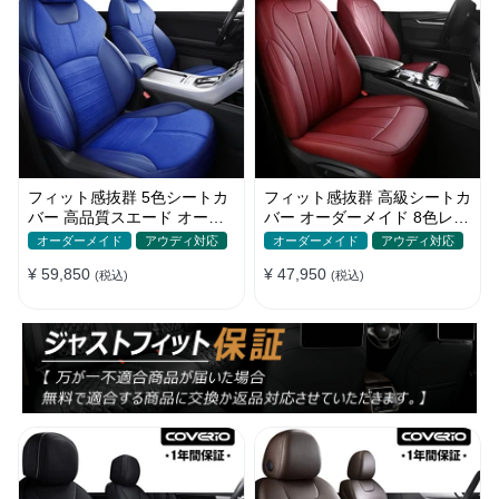
フィット感抜群 5色シートカ
フィット感抜群 高級シートカ
バー 高品質スエード オーダ
バー オーダーメイド 8色レザ
ーメイド 防汚防水 耐久性
ー 撥水・防水加工 全席セッ
オーダーメイド
アウディ対応
オーダーメイド
アウディ対応
ト
¥ 59,850
¥ 47,950
(税込)
(税込)