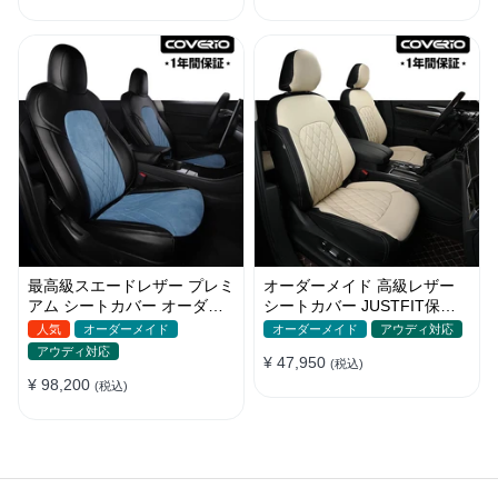
最高級スエードレザー プレミ
オーダーメイド 高級レザー
アム シートカバー オーダー
シートカバー JUSTFIT保証
メイド かわいい 全車種対応
防汚・防水 おしゃれ 全席セ
人気
オーダーメイド
オーダーメイド
アウディ対応
ット
アウディ対応
¥ 47,950
(税込)
¥ 98,200
(税込)