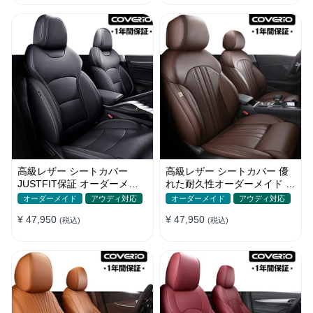
高級レザー シートカバー
高級レザー シートカバー 優
JUSTFIT保証 オーダーメイ
れた耐久性オーダーメイド フ
ド 取付簡単 通気防水 おしゃ
ィット感 防汚防水 おしゃれ
オーダーメイド
アウディ対応
オーダーメイド
アウディ対応
れ
¥ 47,950
¥ 47,950
(税込)
(税込)