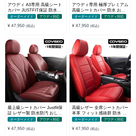
アウディ A3専用 高級シート
アウディ専用 極厚プレミアム
カバー JUSTFIT保証 防水レ
高級シートカバー 防水 おし
ザー カスタムロゴ 全席セッ
ゃれ オーダーメイド 全席セ
オーダーメイド
アウディ対応
オーダーメイド
アウディ対応
ト
ット
¥ 47,950
¥ 47,950
(税込)
(税込)
最上級シートカバー Justfit保
高級レザー 全席シートカバー
証 レザー製 防水防汚 おしゃ
本革 フィット感抜群 防水 お
れ オーダーメイド 全席セッ
しゃれ 4色 オーダーメイド
オーダーメイド
アウディ対応
オーダーメイド
アウディ対応
ト
¥ 47,950
¥ 47,950
(税込)
(税込)