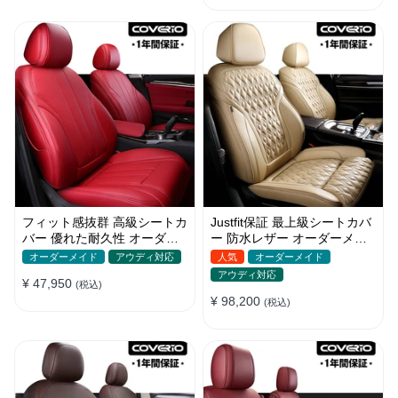
フィット感抜群 高級シートカ
Justfit保証 最上級シートカバ
バー 優れた耐久性 オーダー
ー 防水レザー オーダーメイ
メイド 9色 防水レザー おし
ド 6色 おしゃれ 全席セット
オーダーメイド
アウディ対応
人気
オーダーメイド
ゃれ
アウディ対応
¥ 47,950
(税込)
¥ 98,200
(税込)