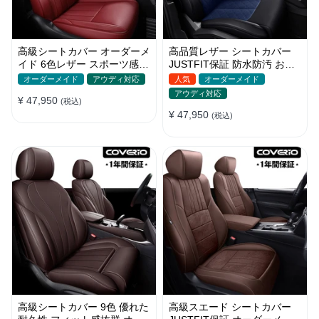
高級シートカバー オーダーメ
高品質レザー シートカバー
イド 6色レザー スポーツ感
JUSTFIT保証 防水防汚 おし
耐摩耗性 軽/普自動車 SUV
ゃれ 全席セット オーダーメ
オーダーメイド
アウディ対応
人気
オーダーメイド
イド
アウディ対応
¥ 47,950
(税込)
¥ 47,950
(税込)
高級シートカバー 9色 優れた
高級スエード シートカバー