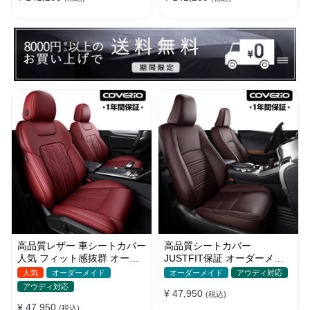
高品質レザー 車シートカバー
高品質シートカバー
人気 フィット感抜群 オーダ
JUSTFIT保証 オーダーメイ
ーメイド おしゃれ 全席セッ
ド 12色レザー 防水 軽/普自動
人気
オーダーメイド
オーダーメイド
アウディ対応
ト
車 SUV
アウディ対応
¥ 47,950
(税込)
¥ 47,950
(税込)