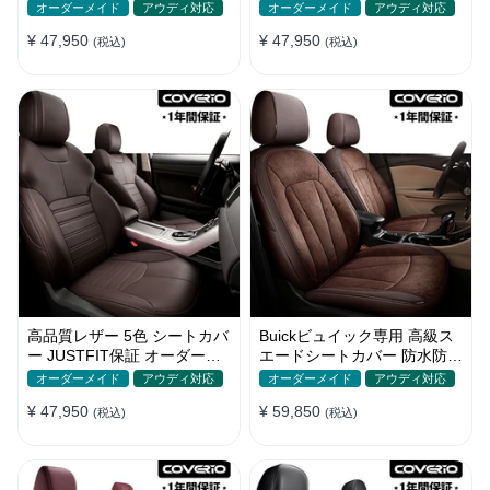
通気性 耐久性 3色 全席セッ
通気防水 耐摩耗性 全席セッ
オーダーメイド
アウディ対応
オーダーメイド
アウディ対応
ト
ト
¥ 47,950
¥ 47,950
(税込)
(税込)
高品質レザー 5色 シートカバ
Buickビュイック専用 高級ス
ー JUSTFIT保証 オーダーメ
エードシートカバー 防水防汚
イド 防汚防水 優れた耐久性
手触り抜群 4色 オーダーメイ
オーダーメイド
アウディ対応
オーダーメイド
アウディ対応
ド
¥ 47,950
¥ 59,850
(税込)
(税込)