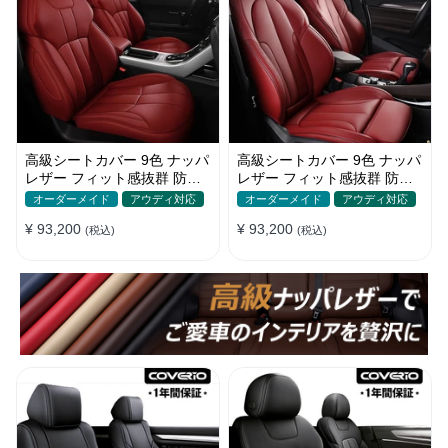
高級シートカバー 9色 ナッパ
高級シートカバー 9色 ナッパ
レザー フィット感抜群 防水
レザー フィット感抜群 防水
防汚 オーダーメイド 全席セ
防汚 オーダーメイド 全席セ
オーダーメイド
アウディ対応
オーダーメイド
アウディ対応
ット
ット
¥ 93,200
¥ 93,200
(税込)
(税込)