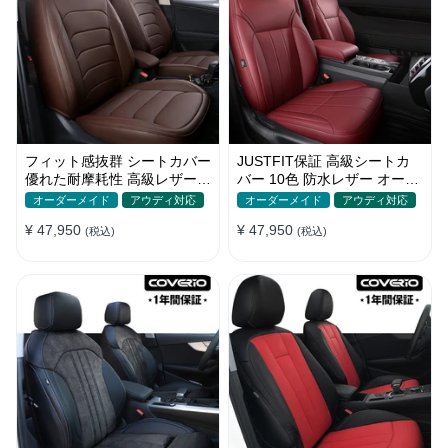
フィット感抜群 シートカバー
JUSTFIT保証 高級シートカ
優れた耐摩耗性 高級レザー
バー 10色 防水レザー オーダ
オーダーメイド 防汚防水 お
ーメイド おしゃれ 全席セッ
オーダーメイド
アウディ対応
オーダーメイド
アウディ対応
しゃれ
ト
¥ 47,950
¥ 47,950
(税込)
(税込)