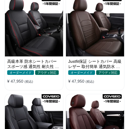
高級本革 防水シートカバー
Justfit保証 シートカバー 高級
スポーツ感 通気性 耐久性 オ
レザー 取付簡単 通気防水 お
ーダーメイド 4色 全席セット
しゃれ オーダーメイド 全席
オーダーメイド
アウディ対応
オーダーメイド
アウディ対応
セット
¥ 47,950
¥ 47,950
(税込)
(税込)