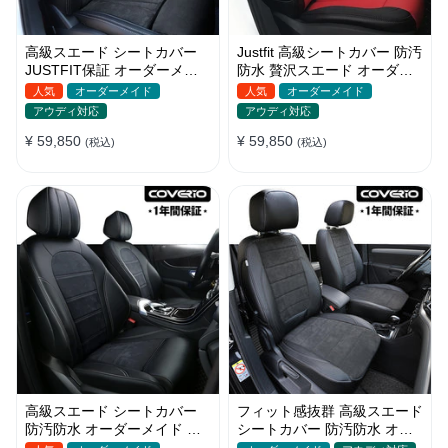
高級スエード シートカバー
Justfit 高級シートカバー 防汚
JUSTFIT保証 オーダーメイ
防水 贅沢スエード オーダー
ド ロゴ入り 耐摩耗性 全席セ
メイド オシャレ 全席セット
人気
オーダーメイド
人気
オーダーメイド
ット
アウディ対応
アウディ対応
¥ 59,850
¥ 59,850
(税込)
(税込)
高級スエード シートカバー
フィット感抜群 高級スエード
防汚防水 オーダーメイド 優
シートカバー 防汚防水 オー
れた耐久性 オシャレ 全席セ
ダーメイド 耐久性 全席セッ