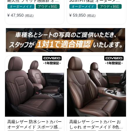
耐久性 フィット感抜群 オー
JUSTFIT保証 オーダーメイ
ダーメイド 防水レザー おし
ド 6色 防汚防水 オシャレ 全
オーダーメイド
アウディ対応
オーダーメイド
アウディ対応
ゃれ
席
¥ 47,950
¥ 59,850
(税込)
(税込)
高級レザー 防水シートカバー
高級レザー シートカバー お
オーダーメイド スポーツ感
しゃれ オーダーメイド 8色