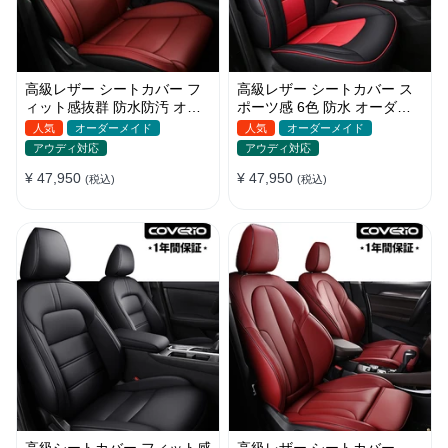
高級レザー シートカバー フ
高級レザー シートカバー ス
ィット感抜群 防水防汚 オー
ポーツ感 6色 防水 オーダー
ダーメイド おしゃれ 全席セ
メイド 耐久性 軽/普自動車
人気
オーダーメイド
人気
オーダーメイド
ット
SUV
アウディ対応
アウディ対応
¥ 47,950
¥ 47,950
(税込)
(税込)
高級シートカバー フィット感
高級レザー シートカバー