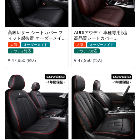
高級レザー シートカバー フ
AUDIアウディ 車種専用設計
ィット感抜群 オーダーメイド
高品質シートカバー
6色 通気防水 耐久性 全席セ
JUSTFIT保証 13色 防水防汚
人気
オーダーメイド
人気
オーダーメイド
ット
全席セット
アウディ対応
アウディ対応
¥ 47,950
¥ 47,950
(税込)
(税込)