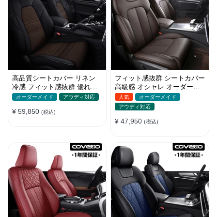
高品質シートカバー リネン
フィット感抜群 シートカバー
冷感 フィット感抜群 優れた
高級感 オシャレ オーダーメ
通気性 オーダーメイド 水洗
イド 防水レザー 全席セット
オーダーメイド
アウディ対応
人気
オーダーメイド
い
アウディ対応
¥ 59,850
(税込)
¥ 47,950
(税込)