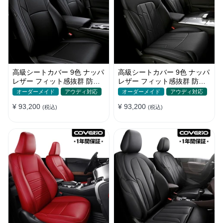
高級シートカバー 9色 ナッパ
高級シートカバー 9色 ナッパ
レザー フィット感抜群 防水
レザー フィット感抜群 防水
防汚 オーダーメイド 全席セ
防汚 オーダーメイド 全席セ
オーダーメイド
アウディ対応
オーダーメイド
アウディ対応
ット
ット
¥ 93,200
¥ 93,200
(税込)
(税込)