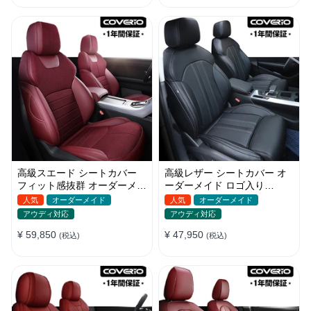
高級スエード シートカバー
高級レザー シートカバー オ
フィット感抜群 オーダーメイ
ーダーメイド ロゴ入り
ド 耐久性 オシャレ 全席セッ
JUSTFIT保証 耐摩耗性 全席
人気
オーダーメイド
人気
オーダーメイド
ト
セット
アウディ対応
アウディ対応
¥ 59,850
¥ 47,950
(税込)
(税込)