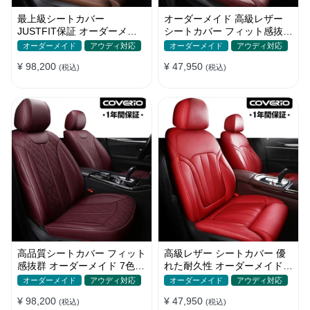
最上級シートカバー
オーダーメイド 高級レザー
JUSTFIT保証 オーダーメイ
シートカバー フィット感抜群
ド 防水レザー 通気性 おしゃ
防水防汚 おしゃれ 全席セッ
オーダーメイド
アウディ対応
オーダーメイド
アウディ対応
れ 全席セット
ト
¥ 98,200
¥ 47,950
(税込)
(税込)
高品質シートカバー フィット
高級レザー シートカバー 優
感抜群 オーダーメイド 7色レ
れた耐久性 オーダーメイド
ザー 防水 軽/普自動車 SUV
フィット感 防汚防水 おしゃ
オーダーメイド
アウディ対応
オーダーメイド
アウディ対応
れ
¥ 98,200
¥ 47,950
(税込)
(税込)