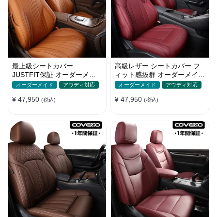
最上級シートカバー
高級レザー シートカバー フ
JUSTFIT保証 オーダーメイ
ィット感抜群 オーダーメイド
ド 防水レザー 7色 おしゃれ
5色 防水 耐摩耗性 全席セッ
オーダーメイド
アウディ対応
オーダーメイド
アウディ対応
全席セット
ト
¥ 47,950
¥ 47,950
(税込)
(税込)