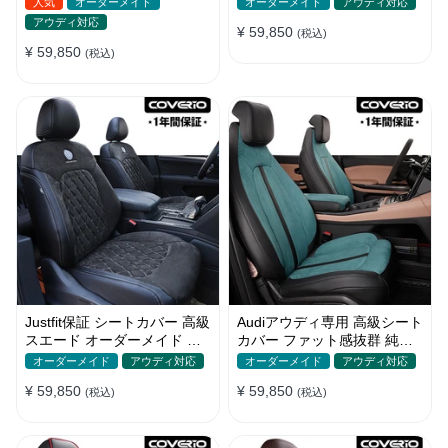
人気
オーダーメイド
オーダーメイド
アウディ対応
ット
ト
アウディ対応
¥ 59,850
(税込)
¥ 59,850
(税込)
Justfit保証 シートカバー 高級
Audiアウディ専用 高級シート
スエード オーダーメイド ロ
カバー ファット感抜群 純正
ゴ入り 防汚防水 全席セット
シート対応 防水 オシャレ
オーダーメイド
アウディ対応
オーダーメイド
アウディ対応
¥ 59,850
¥ 59,850
(税込)
(税込)