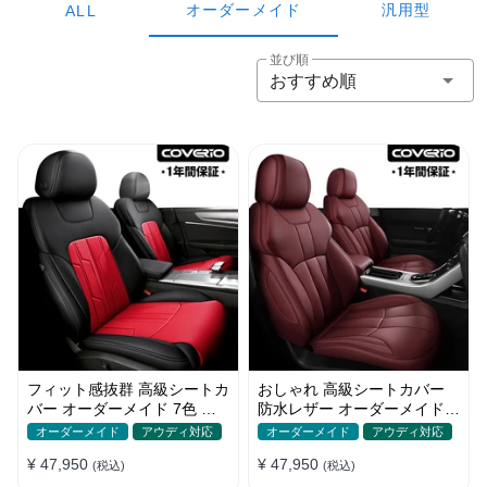
オーダーメイド
汎用型
ALL
並び順
おすすめ順
フィット感抜群 高級シートカ
おしゃれ 高級シートカバー
バー オーダーメイド 7色 防
防水レザー オーダーメイド
水レザー おしゃれ 全席セッ
パンチング加工 9色 全席セッ
オーダーメイド
アウディ対応
オーダーメイド
アウディ対応
ト
ト
¥ 47,950
¥ 47,950
(税込)
(税込)