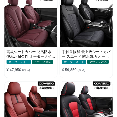
高級シートカバー 防汚防水
手触り抜群 最上級シートカバ
優れた耐久性 オーダーメイド
ー スエード 防水防汚 オーダ
オシャレ 軽/普自動車 SUV
ーメイド おしゃれ 全席セッ
オーダーメイド
アウディ対応
オーダーメイド
アウディ対応
ト
¥ 47,950
¥ 59,850
(税込)
(税込)