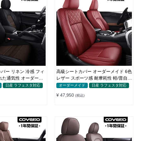
バー リネン 冷感 フィ
高級シートカバー オーダーメイド 6色
れた通気性 オーダーメ
レザー スポーツ感 耐摩耗性 軽/普自動
車 SUV
日産 ラフェスタ対応
オーダーメイド
日産 ラフェスタ対応
¥ 47,950
(税込)