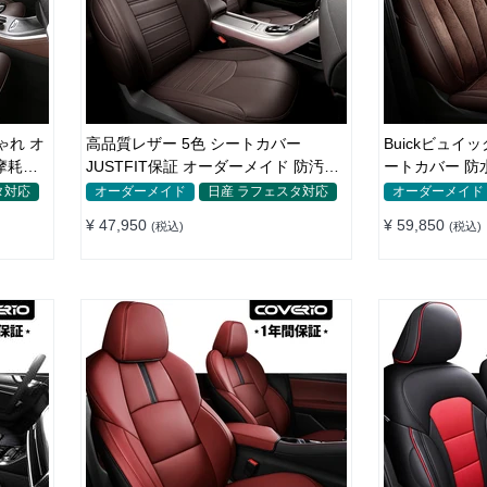
ゃれ オ
高品質レザー 5色 シートカバー
Buickビュイ
JUSTFIT保証 オーダーメイド 防汚防
ートカバー 防
水 優れた耐久性
オーダーメイ
タ対応
オーダーメイド
日産 ラフェスタ対応
オーダーメイド
¥ 47,950
¥ 59,850
(税込)
(税込)