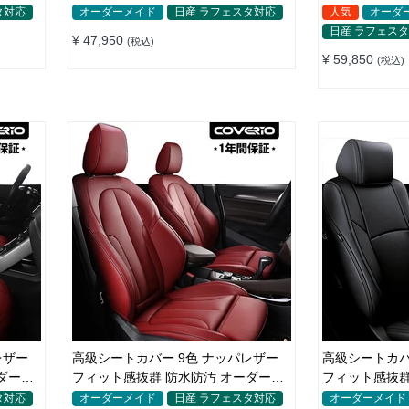
色 全席セット
レ 全席セット
タ対応
オーダーメイド
日産 ラフェスタ対応
人気
オーダ
日産 ラフェス
¥ 47,950
(税込)
¥ 59,850
(税込)
レザー
高級シートカバー 9色 ナッパレザー
高級シートカバ
ダーメ
フィット感抜群 防水防汚 オーダーメ
フィット感抜群
イド 全席セット
イド 全席セッ
タ対応
オーダーメイド
日産 ラフェスタ対応
オーダーメイド