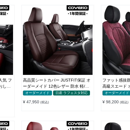
人気 フ
高品質シートカバー JUSTFIT保証 オ
ファット感抜群
おしゃ
ーダーメイド 12色レザー 防水 軽/普
高級スエード 
自動車 SUV
様 全席セット
オーダーメイド
日産 ラフェスタ対応
オーダーメイド
¥ 47,950
¥ 98,200
(税込)
(税込)