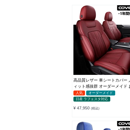
高品質レザー 車シートカバー 
ィット感抜群 オーダーメイド 
れ 全席セット
人気
オーダーメイド
日産 ラフェスタ対応
¥ 47,950
(税込)