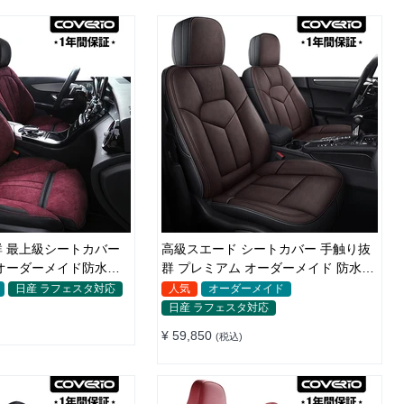
 最上級シートカバー
高級スエード シートカバー 手触り抜
オーダーメイド防水仕
群 プレミアム オーダーメイド 防水防
汚 全席セット
日産 ラフェスタ対応
人気
オーダーメイド
日産 ラフェスタ対応
¥ 59,850
(税込)