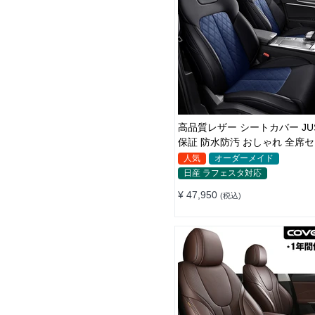
高品質レザー シートカバー JUS
保証 防水防汚 おしゃれ 全席セット オ
ーダーメイド
人気
オーダーメイド
日産 ラフェスタ対応
¥ 47,950
(税込)