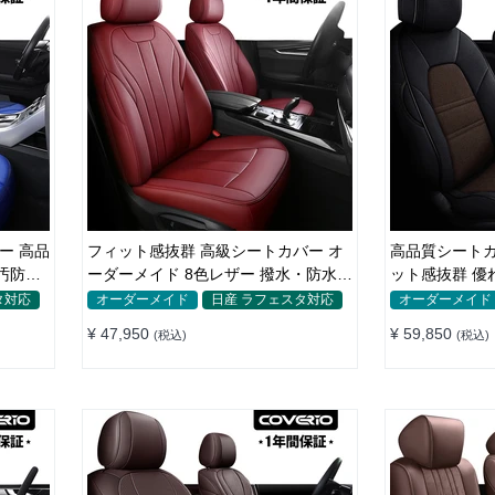
フィット感抜群 高級シートカバー オ
高品質シートカ
汚防水
ーダーメイド 8色レザー 撥水・防水加
ット感抜群 優
工 全席セット
イド 水洗い
タ対応
オーダーメイド
日産 ラフェスタ対応
オーダーメイド
¥ 47,950
¥ 59,850
(税込)
(税込)