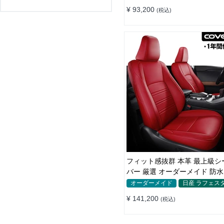
¥ 93,200
(税込)
フィット感抜群 本革 最上級シ
バー 厳選 オーダーメイド 防水
全席セット
オーダーメイド
日産 ラフェス
¥ 141,200
(税込)