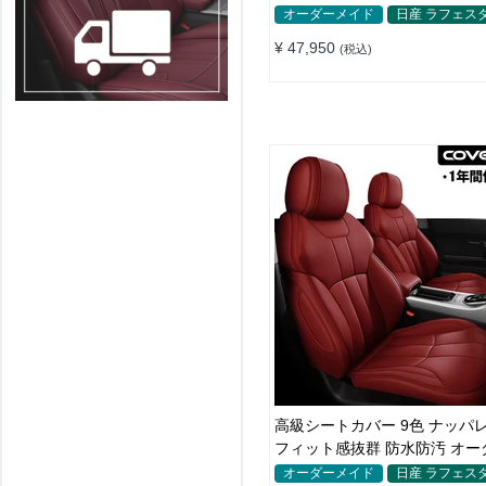
れ 全席セット
オーダーメイド
日産 ラフェス
¥ 47,950
(税込)
高級シートカバー 9色 ナッパ
フィット感抜群 防水防汚 オー
イド 全席セット
オーダーメイド
日産 ラフェス