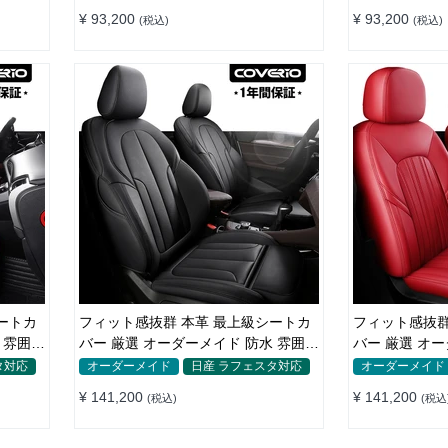
¥ 93,200
¥ 93,200
(税込)
(税込)
ートカ
フィット感抜群 本革 最上級シートカ
フィット感抜群
 雰囲気
バー 厳選 オーダーメイド 防水 雰囲気
バー 厳選 オ
全席セット
止 全席セット
タ対応
オーダーメイド
日産 ラフェスタ対応
オーダーメイド
¥ 141,200
¥ 141,200
(税込)
(税込