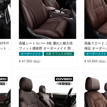
TFIT
高級シートカバー 9色 優れた耐久性
高級スエード シ
フィット感抜群 オーダーメイド 防水
保証 オーダーメ
レザー おしゃれ
シャレ 全席
オーダーメイド
日産 ラフェスタ対応
オーダーメイド
¥ 47,950
¥ 59,850
(税込)
(税込)