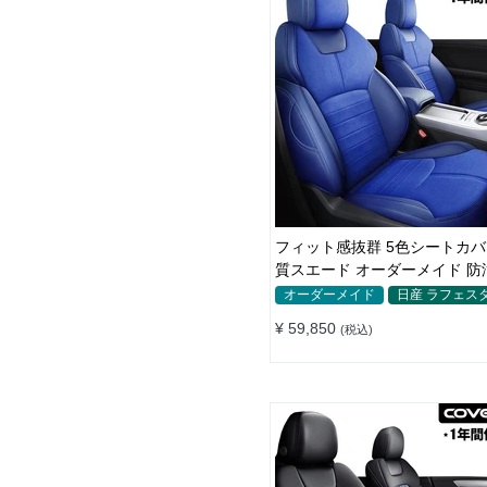
フィット感抜群 5色シートカバー 高品
質スエード オーダーメイド 防
耐久性
オーダーメイド
日産 ラフェス
¥ 59,850
(税込)