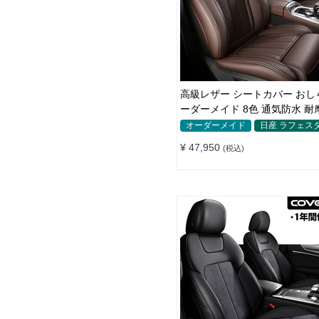
高級レザー シートカバー おし
ーダーメイド 8色 通気防水 耐摩耗性
全席セット
オーダーメイド
日産 ラフェス
¥ 47,950
(税込)