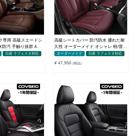
ック専用 高級スエードシ
高級シートカバー 防汚防水 優れた耐
水防汚 手触り抜群 4色
久性 オーダーメイド オシャレ 軽/普自
ド
動車 SUV
日産 ラフェスタ対応
オーダーメイド
日産 ラフェスタ対応
¥ 47,950
(税込)