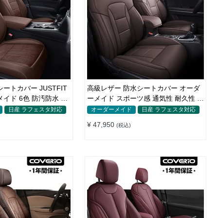
ートカバー JUSTFIT
高級レザー 防水シートカバー オーダ
イド 6色 防汚防水 オ
ーメイド スポーツ感 通気性 耐久性 3
色 全席セット
日産 ラフェスタ対応
オーダーメイド
日産 ラフェスタ対応
¥ 47,950
(税込)