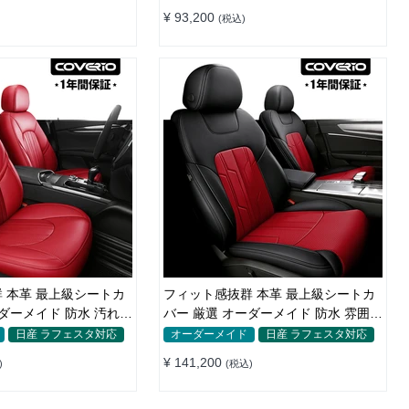
¥ 93,200
(税込)
 本革 最上級シートカ
フィット感抜群 本革 最上級シートカ
ーダーメイド 防水 汚れ防
バー 厳選 オーダーメイド 防水 雰囲気
全席セット
日産 ラフェスタ対応
オーダーメイド
日産 ラフェスタ対応
¥ 141,200
)
(税込)