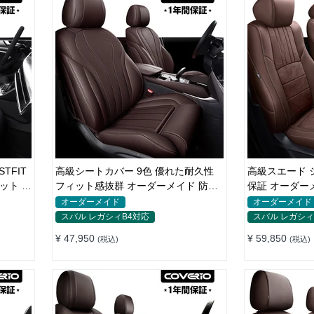
TFIT
高級シートカバー 9色 優れた耐久性
高級スエード シ
フィット感抜群 オーダーメイド 防水
保証 オーダーメ
レザー おしゃれ
シャレ 全席
オーダーメイド
オーダーメイド
スバル レガシィB4対応
スバル レガシィ
¥ 47,950
¥ 59,850
(税込)
(税込)