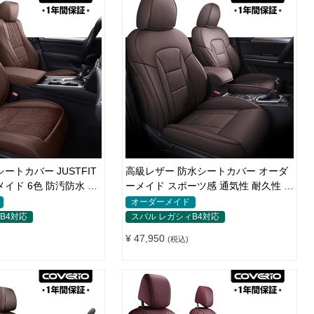
ートカバー JUSTFIT
高級レザー 防水シートカバー オーダ
イド 6色 防汚防水 オ
ーメイド スポーツ感 通気性 耐久性 3
色 全席セット
オーダーメイド
B4対応
スバル レガシィB4対応
¥ 47,950
(税込)