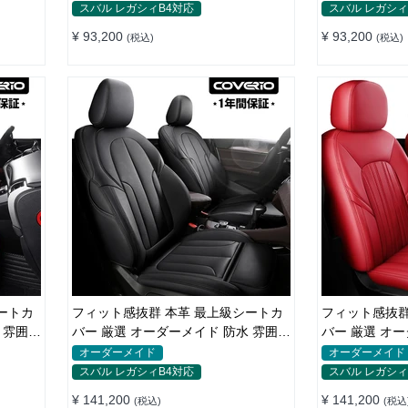
スバル レガシィB4対応
スバル レガシィ
¥ 93,200
¥ 93,200
(税込)
(税込)
ートカ
フィット感抜群 本革 最上級シートカ
フィット感抜群
 雰囲気
バー 厳選 オーダーメイド 防水 雰囲気
バー 厳選 オ
全席セット
止 全席セット
オーダーメイド
オーダーメイド
スバル レガシィB4対応
スバル レガシィ
¥ 141,200
¥ 141,200
(税込)
(税込