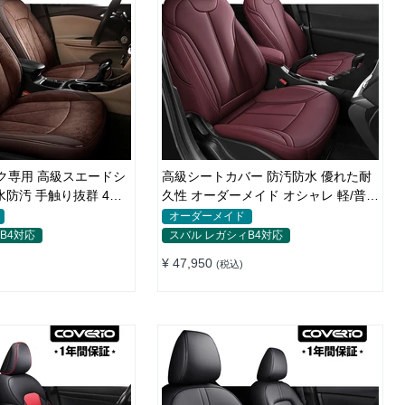
ック専用 高級スエードシ
高級シートカバー 防汚防水 優れた耐
水防汚 手触り抜群 4色
久性 オーダーメイド オシャレ 軽/普自
ド
動車 SUV
オーダーメイド
B4対応
スバル レガシィB4対応
¥ 47,950
(税込)