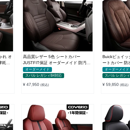
ゃれ オ
高品質レザー 5色 シートカバー
Buickビュイ
JUSTFIT保証 オーダーメイド 防汚防
ートカバー 防
水 優れた耐久性
オーダーメイ
オーダーメイド
オーダーメイド
スバル レガシィB4対応
スバル レガシィ
¥ 47,950
¥ 59,850
(税込)
(税込)