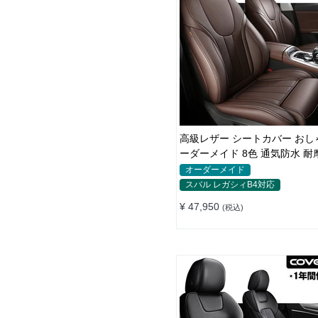
高級レザー シートカバー おし
ーダーメイド 8色 通気防水 耐摩耗性
全席セット
オーダーメイド
スバル レガシィB4対応
¥ 47,950
(税込)