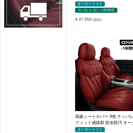
れ 全席セット
オーダーメイド
スバル レガシィB4対応
¥ 47,950
(税込)
高級シートカバー 9色 ナッパ
フィット感抜群 防水防汚 オー
イド 全席セット
オーダーメイド