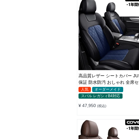
高品質レザー シートカバー JUS
保証 防水防汚 おしゃれ 全席セット オ
ーダーメイド
人気
オーダーメイド
スバル レガシィB4対応
¥ 47,950
(税込)