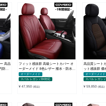
フィット感抜群 高級シートカバー オ
高品質シートカ
汚防水
ーダーメイド 8色レザー 撥水・防水加
ット感抜群 優
工 全席セット
イド 水洗い
オーダーメイド
オーダーメイド
スバル レガシィB4対応
スバル レガシィ
¥ 47,950
¥ 59,850
(税込)
(税込)