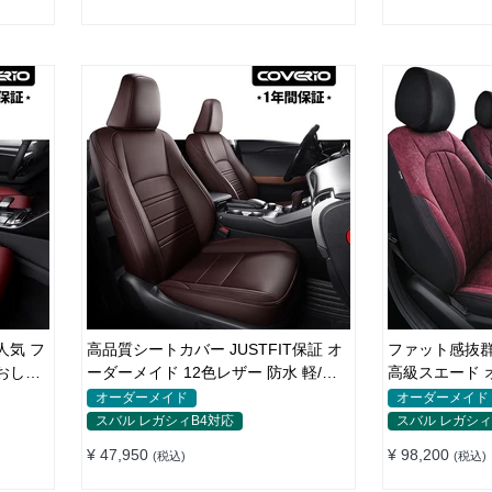
人気 フ
高品質シートカバー JUSTFIT保証 オ
ファット感抜群
おしゃ
ーダーメイド 12色レザー 防水 軽/普
高級スエード 
自動車 SUV
様 全席セット
オーダーメイド
オーダーメイド
スバル レガシィB4対応
スバル レガシィ
¥ 47,950
¥ 98,200
(税込)
(税込)