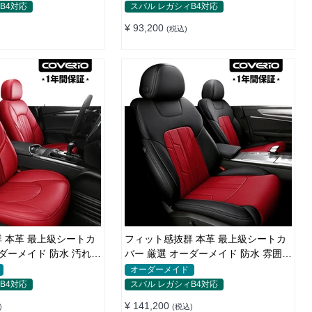
B4対応
スバル レガシィB4対応
¥ 93,200
(税込)
 本革 最上級シートカ
フィット感抜群 本革 最上級シートカ
ーダーメイド 防水 汚れ防
バー 厳選 オーダーメイド 防水 雰囲気
全席セット
オーダーメイド
B4対応
スバル レガシィB4対応
¥ 141,200
)
(税込)