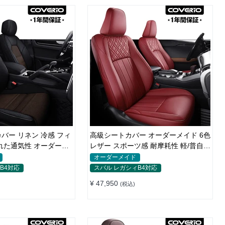
バー リネン 冷感 フィ
高級シートカバー オーダーメイド 6色
れた通気性 オーダーメ
レザー スポーツ感 耐摩耗性 軽/普自動
車 SUV
オーダーメイド
B4対応
スバル レガシィB4対応
¥ 47,950
(税込)