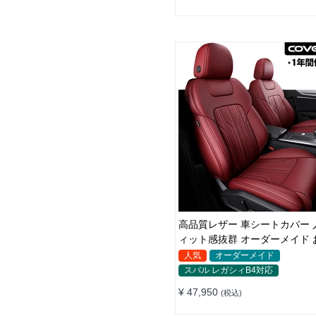
高品質レザー 車シートカバー 
ィット感抜群 オーダーメイド 
れ 全席セット
人気
オーダーメイド
スバル レガシィB4対応
¥ 47,950
(税込)