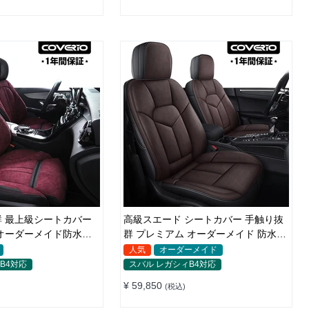
 最上級シートカバー
高級スエード シートカバー 手触り抜
オーダーメイド防水仕
群 プレミアム オーダーメイド 防水防
汚 全席セット
人気
オーダーメイド
B4対応
スバル レガシィB4対応
¥ 59,850
(税込)