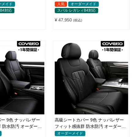
全席セット
ーメイド
人気
オーダーメイド
B4対応
スバル レガシィB4対応
¥ 47,950
(税込)
ー 9色 ナッパレザー
高級シートカバー 9色 ナッパレザー
 防水防汚 オーダーメ
フィット感抜群 防水防汚 オーダーメ
ト
イド 全席セット
オーダーメイド