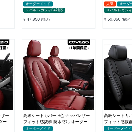
色 全席セット
レ 全席セット
オーダーメイド
人気
オーダ
スバル レガシィB4対応
スバル レガシィ
¥ 47,950
¥ 59,850
(税込)
(税込)
レザー
高級シートカバー 9色 ナッパレザー
高級シートカバ
ダーメ
フィット感抜群 防水防汚 オーダーメ
フィット感抜群
イド 全席セット
イド 全席セッ
オーダーメイド
オーダーメイド