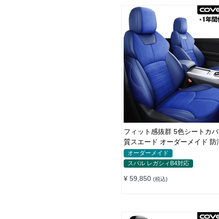
フィット感抜群 5色シートカバー 高品
質スエード オーダーメイド 防
耐久性
オーダーメイド
スバル レガシィB4対応
¥ 59,850
(税込)