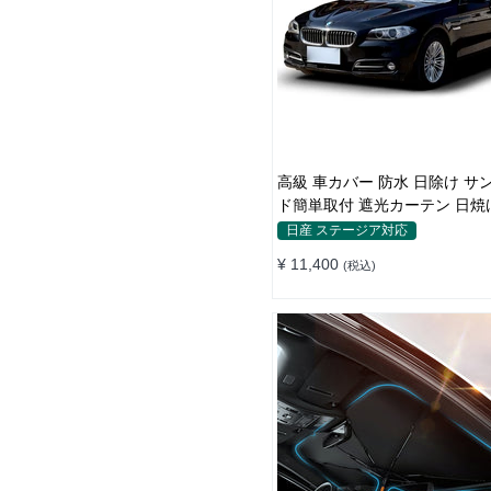
高級 車カバー 防水 日除け サンシェー
ド簡単取付 遮光カーテン 日焼
断熱 汎用
日産 ステージア対応
¥ 11,400
(税込)