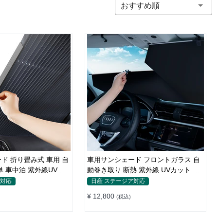
おすすめ順
ド 折り畳み式 車用 自
車用サンシェード フロントガラス 自
単 車中泊 紫外線UVカ
動巻き取り 断熱 紫外線 UVカット 取
付収納便利
ア対応
日産 ステージア対応
¥ 12,800
(税込)