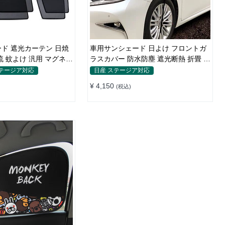
ド 遮光カーテン 日焼
車用サンシェード 日よけ フロントガ
流 蚊よけ 汎用 マグネッ
ラスカバー 防水防塵 遮光断熱 折畳 収
単
納簡単 降雨雪対策
ステージア対応
日産 ステージア対応
¥ 4,150
(税込)