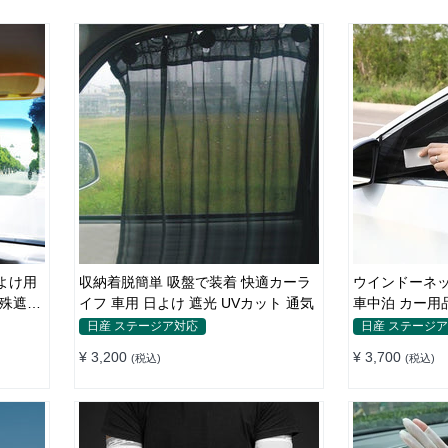
よけ用
収納着脱簡単 吸盤で装着 快適カーラ
ウインドーネッ
特殊遮光
イフ 車用 日よけ 遮光 UVカット 通気
車中泊 カー用
日産 ステージア対応
日産 ステージ
¥ 3,200
¥ 3,700
(税込)
(税込)