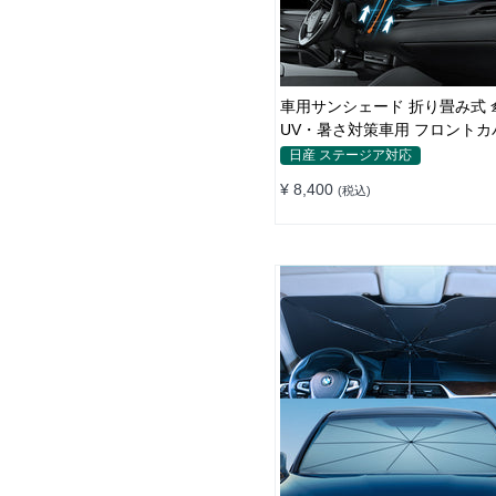
車用サンシェード 折り畳み式 
UV・暑さ対策車用 フロントカ
納簡単 おすすめ
日産 ステージア対応
¥ 8,400
(税込)