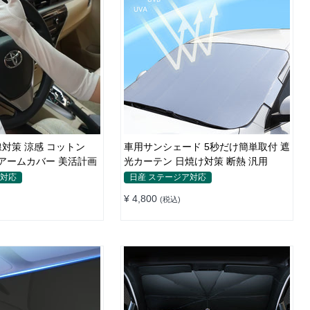
対策 涼感 コットン
車用サンシェード 5秒だけ簡単取付 遮
UVアームカバー 美活計画
光カーテン 日焼け対策 断熱 汎用
ア対応
日産 ステージア対応
¥ 4,800
(税込)