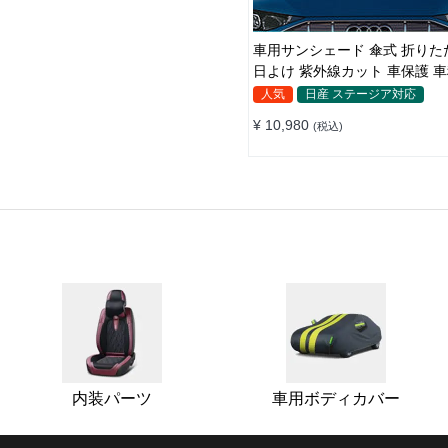
車用サンシェード 傘式 折りたたみ傘
日よけ 紫外線カット 車保護 
収納便利
人気
日産 ステージア対応
¥ 10,980
(税込)
内装パーツ
車用ボディカバー