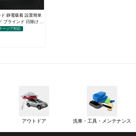
ド 静電吸着 設置簡単
ド ブラインド 日除け 遮
イバシー保護
ステージア対応
アウトドア
洗車・工具・メンテナンス