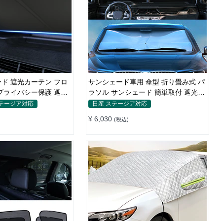
ド 遮光カーテン フロ
サンシェード車用 傘型 折り畳み式 パ
プライバシー保護 遮熱
ラソル サンシェード 簡単取付 遮光遮
熱 車窓日よけ UVカット
ステージア対応
日産 ステージア対応
¥ 6,030
(税込)