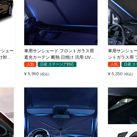
車用サンシェード フロントガラス用
車用サンシェー
け対策
遮光カーテン 断熱 日焼け 汎用 UVカ
ントガラス用 
ット 取付簡単 収納便利
日よけ 省エネ
人気
日産 ステージア対応
人気
日産 
¥ 5,960
¥ 5,350
(税込)
(税込)