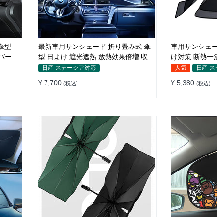
傘型
最新車用サンシェード 折り畳み式 傘
車用サンシェー
バー 収
型 日よけ 遮光遮熱 放熱効果倍増 収納
け対策 断熱一
ポーチ付き
ト付き 取付簡
日産 ステージア対応
人気
日産 
¥ 7,700
¥ 5,380
(税込)
(税込)