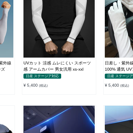
紫外線
UVカット 涼感 ムレにくい スポーツ
日差し・紫外線
メンズ
感 アームカバー 男女汎用 xs-xxl
100% 通気 
日産 ステージア対応
日産 ステージ
¥ 5,400
¥ 5,400
(税込)
(税込)