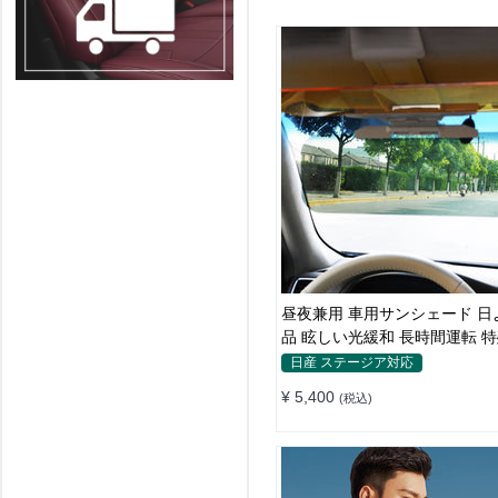
昼夜兼用 車用サンシェード 日
品 眩しい光緩和 長時間運転 
素材
日産 ステージア対応
¥ 5,400
(税込)