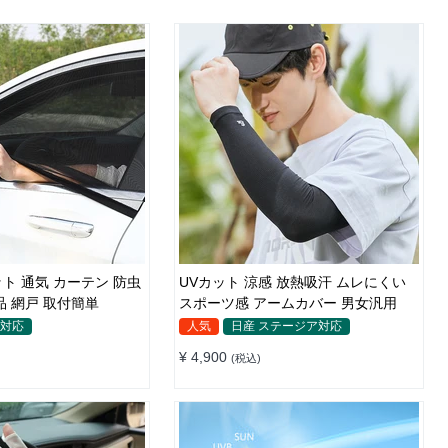
ト 通気 カーテン 防虫
UVカット 涼感 放熱吸汗 ムレにくい
品 網戸 取付簡単
スポーツ感 アームカバー 男女汎用
ア対応
人気
日産 ステージア対応
¥ 4,900
(税込)