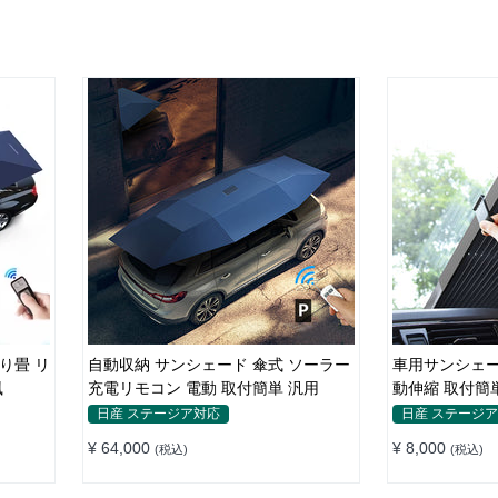
り畳 リ
自動収納 サンシェード 傘式 ソーラー
車用サンシェー
風
充電リモコン 電動 取付簡単 汎用
動伸縮 取付簡
ット 仮眠 断熱
日産 ステージア対応
日産 ステージ
¥ 64,000
¥ 8,000
(税込)
(税込)