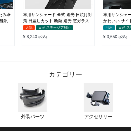
車用サンシェード 傘式 遮光 日焼け対
車用サンシェー
車種汎用
策 日差しカット 断熱 遮光 窓ガラスブ
かわいい サイ
レーカー付き 汎用 簡単取り付け 収納
光 遮熱 プラ
人気
日産 ステージア対応
汎用
日産 
バッグ付き 便利グッズ 環境にやさし
¥ 8,240
¥ 3,650
(税込)
(税込)
い
カテゴリー
外装パーツ
アクセサリー