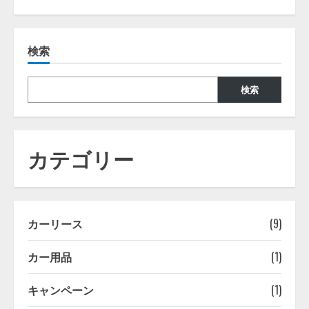
about
シ
ー
ト
カ
検索
バ
ー
装
着
方
検索
法・
装
着
実
例
カテゴリー
カーリース
(9)
カー用品
(1)
キャンペーン
(1)