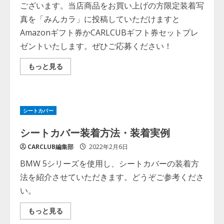
ございます。当店商品をお買い上げの方限定装着写
真を「みんカラ」に投稿していただけますと
Amazonギフト券かCARLCUBギフト券セットプレ
ゼントいたします。ぜひご応募ください！
Read
もっと見る
more
about
「み
ん
カ
ラ」
シートカバー
レ
ビ
ュ
シートカバー装着方法・装着実例
ー
プ
CARCLUB編集部
2022年2月6日
レ
ゼ
BMW 5シリーズを使用し、シートカバーの装着方
ン
ト
法を紹介させていただきます。どうぞご参考くださ
キ
ャ
い。
ン
ペ
ー
Read
もっと見る
ン
more