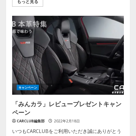
Read
もっと見る
more
about
ハ
ン
ド
ル
カ
バ
ー
の
付
け
方・
コ
ツ
の
ご
紹
介
（
キャンペーン
編
み
込
「みんカラ」レビュープレゼントキャン
み
式
ペーン
）
CARCLUB編集部
2022年2月18日
いつもCARCLUBをご利用いただき誠にありがとう