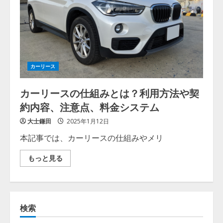
カーリース
カーリースの仕組みとは？利用方法や契
約内容、注意点、料金システム
大士鎌田
2025年1月12日
本記事では、カーリースの仕組みやメリ
Read
もっと見る
more
about
カ
ー
リ
ー
検索
ス
の
仕