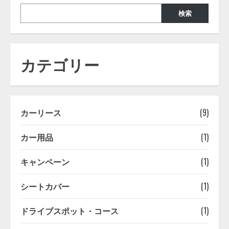
組
み
検索
と
は？
利
用
方
法
カテゴリー
や
契
約
内
容、
注
意
カーリース
(9)
点、
料
金
シ
カー用品
(1)
ス
テ
ム
キャンペーン
(1)
シートカバー
(1)
ドライブスポット・コース
(1)