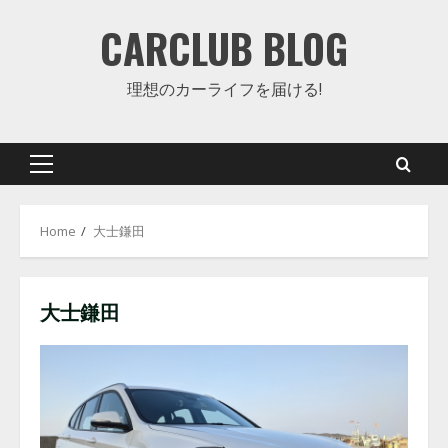
Skip
CARCLUB BLOG
to
content
理想のカーライフを届ける!
Primary
Menu
Home
大士鎌田
大士鎌田