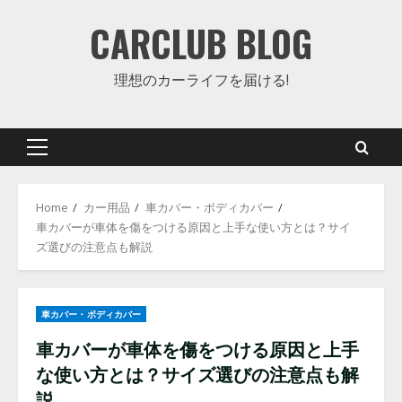
Skip
CARCLUB BLOG
to
content
理想のカーライフを届ける!
Primary
Menu
Home
カー用品
車カバー・ボディカバー
車カバーが車体を傷をつける原因と上手な使い方とは？サイ
ズ選びの注意点も解説
車カバー・ボディカバー
車カバーが車体を傷をつける原因と上手
な使い方とは？サイズ選びの注意点も解
説