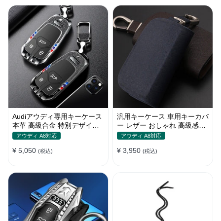
Audiアウディ専用キーケース
汎用キーケース 車用キーカバ
本革 高級合金 特別デザイン
ー レザー おしゃれ 高級感抜
全面保護 キーホルダー
群 ロゴオーダーメイド
アウディ A8対応
アウディ A8対応
¥ 5,050
¥ 3,950
(税込)
(税込)