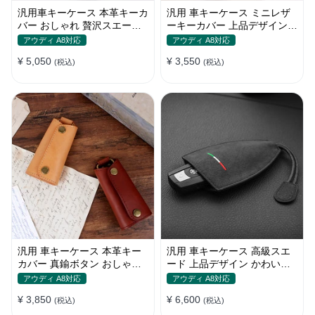
汎用車キーケース 本革キーカ
汎用 車キーケース ミニレザ
バー おしゃれ 贅沢スエード
ーキーカバー 上品デザイン
格好良いデザイン
かわいい マカロン色
アウディ A8対応
アウディ A8対応
¥ 5,050
¥ 3,550
(税込)
(税込)
汎用 車キーケース 本革キー
汎用 車キーケース 高級スエ
カバー 真鍮ボタン おしゃれ
ード 上品デザイン かわいい
シンプルデザイン
傷 汚れ防止 高級 オシャレ キ
アウディ A8対応
アウディ A8対応
ーホルダー
¥ 3,850
¥ 6,600
(税込)
(税込)