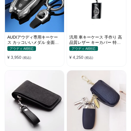
AUDIアウディ専用キーケー
汎用 車キーケース 手作り 高
ス カッコいいメダル 全面保
品質レザー キーカバー 特別
護 機械デザイン おしゃれ キ
デザイン 手触りいい
アウディ A8対応
アウディ A8対応
ーカバー
¥ 3,950
¥ 4,250
(税込)
(税込)