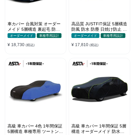
車カバー 台風対策 オーダー
高品質 JUSTFIT保証 5層構造
メイド 5層構造 裏起毛 防水
防風 防水 防塵 日焼け防止 高
防雨 軽/普自動車 SUV対応 お
級 ボディカバー
オーダーメイド
車種専用設計
オーダーメイド
車種専用設計
すすめ
¥ 18,730
¥ 17,810
(税込)
(税込)
高級 車カバー 4色 1年間保証
高級 車カバー 1年間保証 5層
5層構造 車種専用 ツートンカ
構造 オーダーメイド 防水防