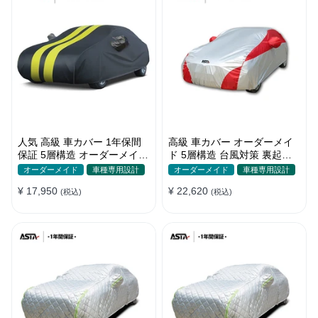
人気 高級 車カバー 1年保間
高級 車カバー オーダーメイ
保証 5層構造 オーダーメイド
ド 5層構造 台風対策 裏起毛
裏起毛 台風対策 防水 コーデ
車種専用 コーディング保護
オーダーメイド
車種専用設計
オーダーメイド
車種専用設計
ィング保護
日焼け防止
¥ 17,950
¥ 22,620
(税込)
(税込)