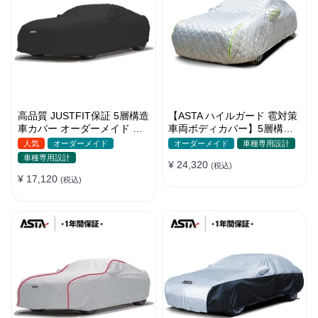
高品質 JUSTFIT保証 5層構造
【ASTA ハイルガード 雹対策
車カバー オーダーメイド 台
車両ボディカバー】5層構造
風対策 裏起毛 防水 耐久性 傷
厚手 オーダーメイド 凍結防
人気
オーダーメイド
オーダーメイド
車種専用設計
保護
止 防雪防風 極厚 防風ロープ
車種専用設計
¥ 24,320
付きボディカバー
(税込)
¥ 17,120
(税込)