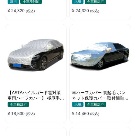
バー 5層構造 雹対策 厚手 凍
5層構造 雹対策 厚手 凍結防
汎用
全車種対応
汎用
全車種対応
結防止 防雪防風 極厚 防風ロ
止 防雪防風 極厚 防風ロープ
¥ 24,320
¥ 24,320
ープ付きボディカバー
(税込)
付きボディカバー
(税込)
【ASTAハイルガード雹対策
車ハーフカバー 裏起毛 ボン
車両ハーフカバー】 極厚手
ネット保護カバー 取付簡単
防雹 雹害 凍結防止 防雪防風
防水 軽/普自動車 軽量 塗装保
全車種対応
汎用
全車種対応
防風ロープ付き 車ハーフカバ
護
¥ 18,530
¥ 14,460
ー
(税込)
(税込)