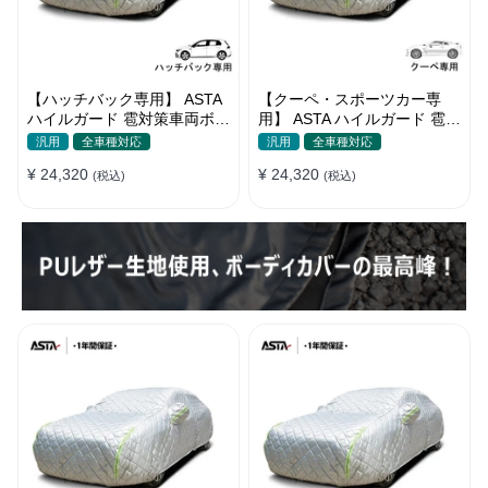
【ハッチバック専用】 ASTA
【クーペ・スポーツカー専
ハイルガード 雹対策車両ボデ
用】 ASTA ハイルガード 雹対
ィカバー 5層構造 雹対策 厚
策車両ボディカバー 5層構造
汎用
全車種対応
汎用
全車種対応
手 凍結防止 防雪防風 極厚 防
雹対策 厚手 凍結防止 防雪防
¥ 24,320
¥ 24,320
風ロープ付き
(税込)
風 極厚 防風ロープ付き
(税込)