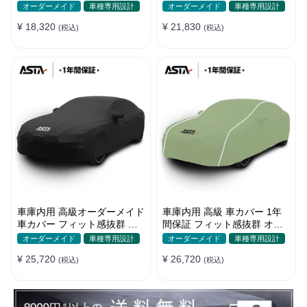
ラー オーダーメイド 防水 耐
塵 裏起毛 車種専用
オーダーメイド
車種専用設計
オーダーメイド
車種専用設計
久性
¥ 18,320
¥ 21,830
(税込)
(税込)
車庫内用 高級オーダーメイド
車庫内用 高級 車カバー 1年
車カバー フィット感抜群 水
間保証 フィット感抜群 オー
洗いOK 防塵防汚 傷防止 おし
ダーメイド 水洗いOK おしゃ
オーダーメイド
車種専用設計
オーダーメイド
車種専用設計
ゃれ
れ 耐久性
¥ 25,720
¥ 26,720
(税込)
(税込)