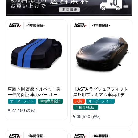
車庫内用 高級ベルベット製
【ASTA ラグジュアフィット
一年間保証 車カバー オーダ
屋外用プレミアム車両ボディ
ーメイド 水洗いOK 防塵防汚
カバー】オーダーメイド PU
オーダーメイド
車種専用設計
人気
オーダーメイド
軽/普自動車 SUV
レザー 車カバー 裏起毛 防水
車種専用設計
¥ 27,450
(税込)
防風 耐久性
¥ 35,520
(税込)