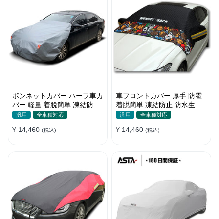
ボンネットカバー ハーフ車カ
車フロントカバー 厚手 防雹
バー 軽量 着脱簡単 凍結防止
着脱簡単 凍結防止 防水生地
裏起毛 防水防塵 四季
可愛い 軽量 汚れから守る 四
汎用
全車種対応
汎用
全車種対応
季
¥ 14,460
¥ 14,460
(税込)
(税込)