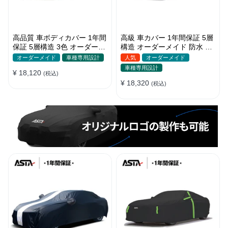
高品質 車ボディカバー 1年間
高級 車カバー 1年間保証 5層
保証 5層構造 3色 オーダーメ
構造 オーダーメイド 防水 裏
イド 裏起毛 防風防水 四季
起毛 台風対策 黄砂対策 車種
オーダーメイド
車種専用設計
人気
オーダーメイド
専用
車種専用設計
¥ 18,120
(税込)
¥ 18,320
(税込)