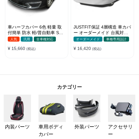
車ハーフカバー 6色 軽量 取
JUSTFIT保証 4層構造 車カバ
付簡単 防水 軽/普自動車 SUV
ー オーダーメイド 台風対策
車対応 どんな天気でも使え
裏起毛 防水 車種専用 防風紐
人気
汎用
全車種対応
オーダーメイド
車種専用設計
る
付き
¥ 15,660
¥ 16,420
(税込)
(税込)
カテゴリー
内装パーツ
車用ボディ
外装パーツ
アクセサリ
カバー
ー