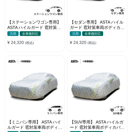
【ステーションワゴン専用】
【セダン専用】 ASTA ハイル
ASTA ハイルガード 雹対策車
ガード 雹対策車両ボディカバ
両ボディカバー 5層構造 雹対
ー 5層構造 雹対策 厚手 凍結
汎用
全車種対応
汎用
全車種対応
策 厚手 凍結防止 防雪防風 極
防止 防雪防風 極厚 防風ロー
¥ 24,320
¥ 24,320
厚 防風ロープ付き
(税込)
プ付きボディカバー
(税込)
【ミニバン専用】 ASTA ハイ
【SUV専用】 ASTA ハイルガ
ルガード 雹対策車両ボディカ
ード 雹対策車両ボディカバー