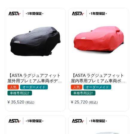
【ASTA ラグジュアフィット
【ASTA ラグジュアフィット
屋外用プレミアム車両ボディ
屋内専用プレミアム車両ボデ
カバー】PUレザー製 オーダ
ィカバー】オーダーメイド 最
人気
オーダーメイド
人気
オーダーメイド
ーメイド 高級感 裏起毛車カ
高級生地 柔かい 裏起毛車カ
車種専用設計
車種専用設計
バー 強風対策
バー
¥ 35,520
¥ 25,720
(税込)
(税込)