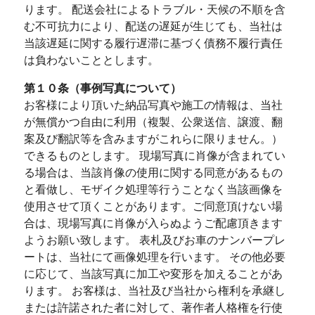
ります。 配送会社によるトラブル・天候の不順を含
む不可抗力により、配送の遅延が生じても、当社は
当該遅延に関する履行遅滞に基づく債務不履行責任
は負わないこととします。
第１０条（事例写真について）
お客様により頂いた納品写真や施工の情報は、当社
が無償かつ自由に利用（複製、公衆送信、譲渡、翻
案及び翻訳等を含みますがこれらに限りません。）
できるものとします。 現場写真に肖像が含まれてい
る場合は、当該肖像の使用に関する同意があるもの
と看做し、モザイク処理等行うことなく当該画像を
使用させて頂くことがあります。ご同意頂けない場
合は、現場写真に肖像が入らぬようご配慮頂きます
ようお願い致します。 表札及びお車のナンバープレ
ートは、当社にて画像処理を行います。 その他必要
に応じて、当該写真に加工や変形を加えることがあ
ります。 お客様は、当社及び当社から権利を承継し
または許諾された者に対して、著作者人格権を行使