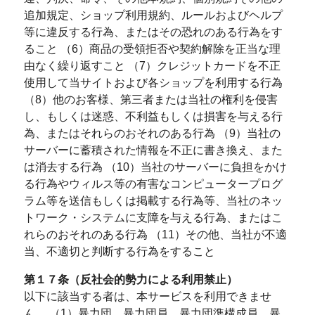
追加規定、ショップ利用規約、ルールおよびヘルプ
等に違反する行為、またはその恐れのある行為をす
ること （6）商品の受領拒否や契約解除を正当な理
由なく繰り返すこと （7）クレジットカードを不正
使用して当サイトおよび各ショップを利用する行為
（8）他のお客様、第三者または当社の権利を侵害
し、もしくは迷惑、不利益もしくは損害を与える行
為、またはそれらのおそれのある行為 （9）当社の
サーバーに蓄積された情報を不正に書き換え、また
は消去する行為 （10）当社のサーバーに負担をかけ
る行為やウィルス等の有害なコンピュータープログ
ラム等を送信もしくは掲載する行為等、当社のネッ
トワーク・システムに支障を与える行為、またはこ
れらのおそれのある行為 （11）その他、当社が不適
当、不適切と判断する行為をすること
第１７条（反社会的勢力による利用禁止）
以下に該当する者は、本サービスを利用できませ
ん。 （1）暴力団、暴力団員、暴力団準構成員、暴