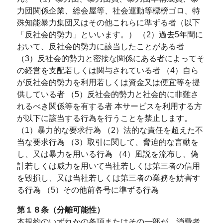
力団関係企業、総会屋等、社会運動等標榜ゴロ、特
殊知能暴力集団又はその他これらに準ずる者（以下
「反社会的勢力」といいます。） （2）過去5年間に
おいて、反社会的勢力に該当したことがある者
（3）反社会的勢力と密接な関係にある者によってそ
の経営を支配若しくは関与されている者 （4）自ら
が反社会的勢力を利用若しくは資金又は便宜等を提
供している者 （5）反社会的勢力と社会的に非難さ
れるべき関係等を有する者 本サービスを利用する方
が以下に該当する行為を行うことを禁止します。
（1）暴力的な要求行為 （2）法的な責任を超えた不
当な要求行為 （3）取引に関して、脅迫的な言動を
し、又は暴力を用いる行為 （4）風説を流布し、偽
計若しくは威力を用いて当社若しくは第三者の信用
を毀損し、又は当社若しくは第三者の業務を妨害す
る行為 （5）その他前各号に準ずる行為
第１８条（分離可能性）
本規約のいずれかの条項またはその一部が、消費者