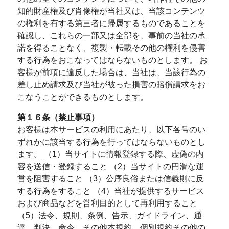
知的財産権及び肖像権が当社又は、当該コンテンツ
の権利を有する第三者に帰属するものであることを
確認し、これらの一部又は全部を、事前の当社の承
諾を得ることなく、複製・転載その他の権利を侵害
する行為をおこなってはならないものとします。 お
客様が前項に違反した場合は、当社は、当該行為の
差し止め請求及び当社が被った損害の賠償請求をお
こなうことができるものとします。
第１６条（禁止事項）
お客様は本サービスの利用にあたり、以下各号のい
ずれかに該当する行為を行ってはならないものとし
ます。 （1）当サイトに情報登録する際、虚偽の内
容を送信・登録すること （2）当サイトの円滑な運
営を阻害すること （3）公序良俗または信義則に反
する行為をすること （4）当社が提供するサービス
および商品などを営利目的として再利用すること
（5）法令、規則、条例、告示、ガイドライン、通
達、判決、命令、その他本規約、個別規約その他の