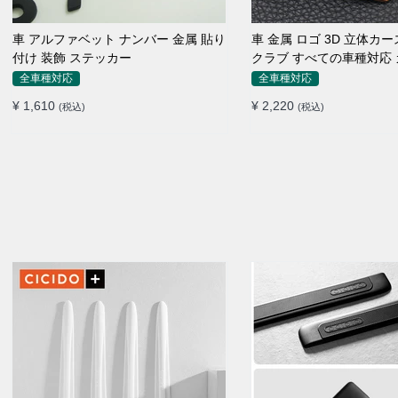
車 アルファベット ナンバー 金属 貼り
車 金属 ロゴ 3D 立体カ
付け 装飾 ステッカー
クラブ すべての車種対応 
イドポスト
全車種対応
全車種対応
¥ 1,610
¥ 2,220
(税込)
(税込)