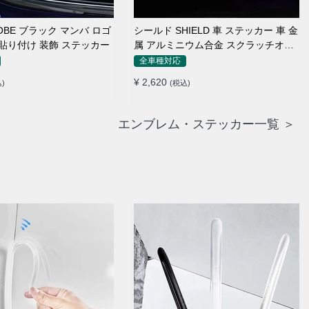
OBE ブラック マンバ ロゴ
シールド SHIELD 車 ステッカー 車 金
車 貼り付け 装飾 ステッカー
属 アルミニウム合金 スクラッチオク
ルージョン ステッカー
全車種対応
¥ 2,620
)
(税込)
エンブレム・ステッカー一覧 ＞