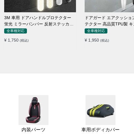
3M 車用 ドアハンドルプロテクター
ドアガード エアクッショ
蛍光 ミラーバンパー 反射ステッカー
テクター 高品質TPU製 
保護フィルム
付け簡単
全車種対応
全車種対応
¥ 1,750
¥ 1,950
(税込)
(税込)
内装パーツ
車用ボディカバー