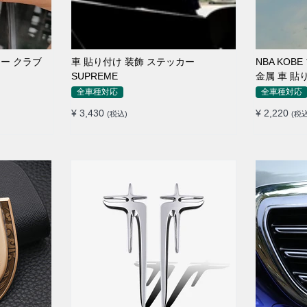
カー クラブ
車 貼り付け 装飾 ステッカー
NBA KOB
SUPREME
金属 車 貼
全車種対応
全車種対応
¥ 3,430
¥ 2,220
(税込)
(税込