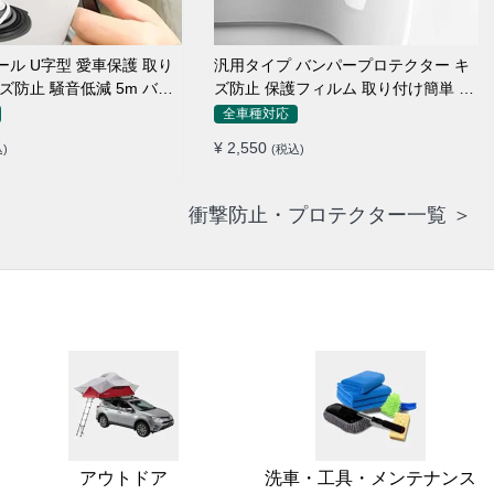
ル U字型 愛車保護 取り
汎用タイプ バンパープロテクター キ
ズ防止 騒音低減 5m バン
ズ防止 保護フィルム 取り付け簡単 フ
ップ
ィット感抜群
全車種対応
¥ 2,550
)
(税込)
衝撃防止・プロテクター一覧 ＞
アウトドア
洗車・工具・メンテナンス