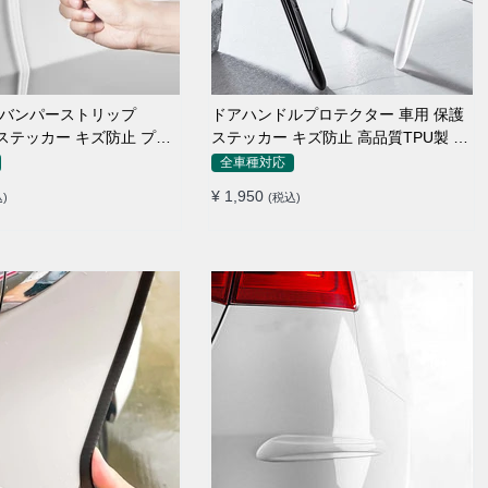
ドアハンドルプロテクター 車用 保護
ステッカー キズ防止 高品質TPU製 4
ール
枚セット
全車種対応
¥ 1,950
)
(税込)