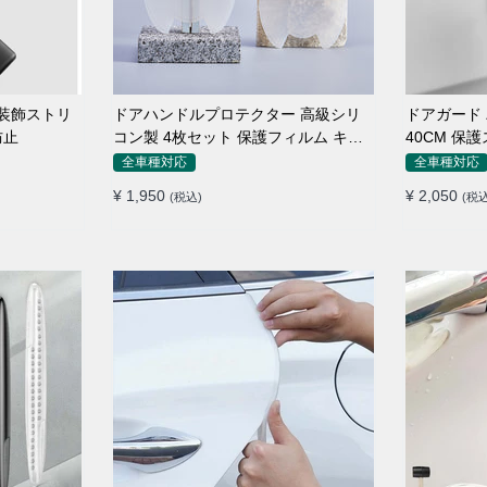
ル装飾ストリ
ドアハンドルプロテクター 高級シリ
ドアガード バンパーストリップ
防止
コン製 4枚セット 保護フィルム キズ
40CM 保護ステッカー キズ防止 プロ
防止 全車種
テクターシ
全車種対応
全車種対応
¥ 1,950
¥ 2,050
(税込)
(税込