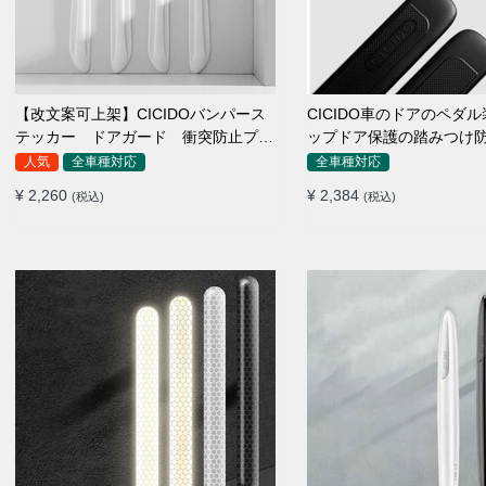
【改文案可上架】CICIDOバンパース
CICIDO車のドアのペダ
テッカー ドアガード 衝突防止プロ
ップドア保護の踏みつけ
テクター 耐スクラッチ シリカゲル
人気
全車種対応
全車種対応
¥ 2,260
¥ 2,384
(税込)
(税込)