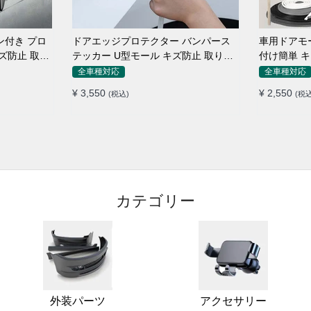
ン付き プロ
ドアエッジプロテクター バンパース
車用ドアモー
キズ防止 取り
テッカー U型モール キズ防止 取り付
付け簡単 キ
け簡単 騒音低減
パーストリ
全車種対応
全車種対応
¥ 3,550
¥ 2,550
(税込)
(税込
カテゴリー
外装パーツ
アクセサリー