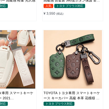
バー 高級感 軽量 光沢感
高級感 合金製 360度ボタン保護 全面
保護 亜鉛合金メタル 車専用設計 フィ
ス対応
人気
トヨタ プリウス対応
ット感
¥ 3,550
(税込)
ヨタ車用 スマートキーケ
TOYOTA トヨタ車用 スマートキーケ
 2021
ース キーカバー 高級 本革 花模様 優
LLA/CHR 高級 本革 鍵
雅 オシャレ 軽量 鍵を保護
ス対応
トヨタ プリウス対応
滑り＆傷防止 手触りい