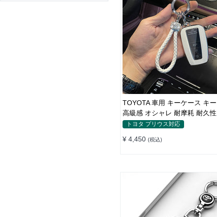
TOYOTA 車用 キーケース キ
高級感 オシャレ 耐摩耗 耐久性
レザー 傷 汚れ防止 軽量 防水
トヨタ プリウス対応
護
¥ 4,450
(税込)