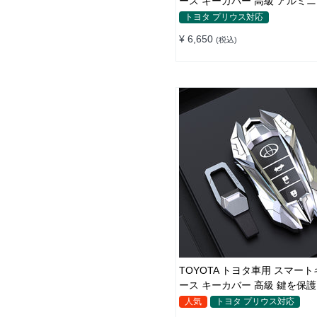
ース キーカバー 高級 アルミ
金製 鍵を保護 手触りいい 傷防
トヨタ プリウス対応
り快適
¥ 6,650
(税込)
TOYOTA トヨタ車用 スマー
ース キーカバー 高級 鍵を保護
デザイン感 専用設計 電波遮断
人気
トヨタ プリウス対応