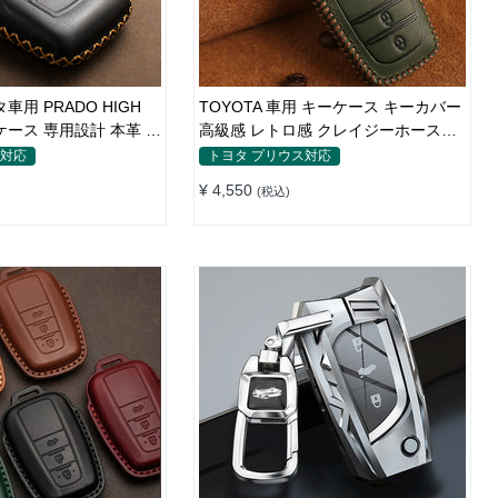
タ車用 PRADO HIGH
TOYOTA 車用 キーケース キーカバー
ーケース 専用設計 本革 牛
高級感 レトロ感 クレイジーホースレ
ザー 耐久性 高品質レザー 傷防止 鍵を
ス対応
トヨタ プリウス対応
保護
¥ 4,550
(税込)