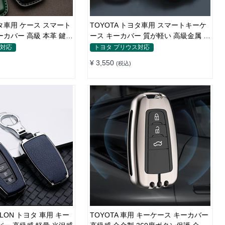
ヨタ車用 ケース スマート
TOYOTA トヨタ車用 スマートキーケ
ーカバー 高級 本革 鍵を
ース キーカバー 質が軽い 高級金属 メ
カ感 かっこいい 防塵 防水
ス対応
トヨタ プリウス対応
¥ 3,550
(税込)
ALON トヨタ 車用 キー
TOYOTA 車用 キーケース キーカバー