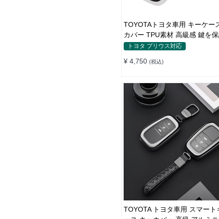
TOYOTAトヨタ車用 キーケー
カバー TPU素材 高級感 鍵を保
止 軽量 手触り快適 全面保護
トヨタ プリウス対応
¥ 4,750
(税込)
TOYOTA トヨタ車用 スマー