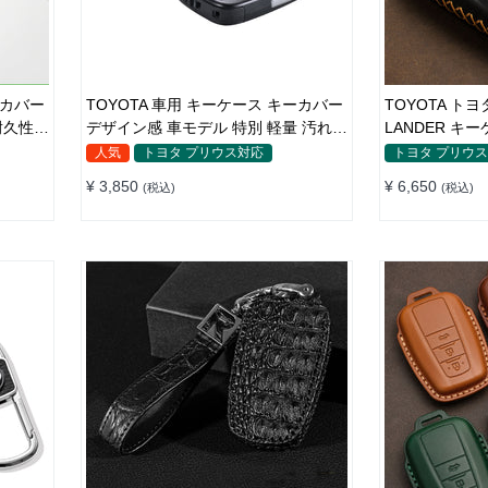
ーカバー
TOYOTA 車用 キーケース キーカバー
TOYOTA トヨ
耐久性
デザイン感 車モデル 特別 軽量 汚れ防
LANDER キ
止
革 高級感
人気
トヨタ プリウス対応
トヨタ プリウ
¥ 3,850
¥ 6,650
(税込)
(税込)