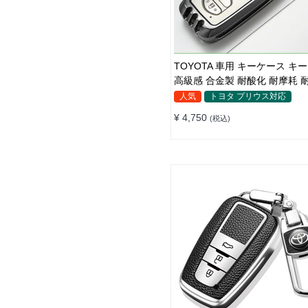
TOYOTA 車用 キーケース キ
高級感 合金製 耐酸化 耐摩耗 
傷＆汚れ防止 防水 鍵を保護
人気
トヨタ プリウス対応
¥ 4,750
(税込)