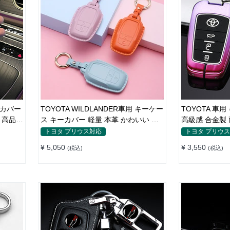
ーカバー
TOYOTA WILDLANDER車用 キーケー
TOYOTA 車
 高品質
ス キーカバー 軽量 本革 かわいい 耐
高級感 合金製
 鍵を保
摩耗 耐久性
グラデーション
トヨタ プリウス対応
トヨタ プリウ
保護
¥ 5,050
¥ 3,550
(税込)
(税込)