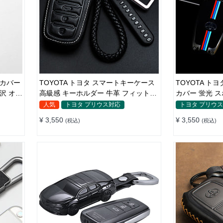
ーカバー
TOYOTA トヨタ スマートキーケース
TOYOTA ト
沢 オシ
高級感 キーホルダー 牛革 フィット感
カバー 蛍光 
リモコン 汚れ＆傷防止 オシャレ 全面
感 リモコン
人気
トヨタ プリウス対応
トヨタ プリウ
保護
¥ 3,550
¥ 3,550
(税込)
(税込)