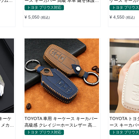
ニウム合
ース キーカバー 高級 本革 鍵を保護
ケース キーカ
止 手触
専用設計
トヨタ プリウス対応
トヨタ プリウ
¥ 5,050
¥ 4,550
(税込)
(税込)
トキーケ
TOYOTA 車用 キーケース キーカバー
TOYOTA ト
 メカ感
高級感 クレイジーホースレザー 高品
ース キーカバー
しない
質レザー 傷 汚れ防止 ドレスアップ
CAMRY/CORO
トヨタ プリウス対応
トヨタ プリウ
を保護 汚れ&