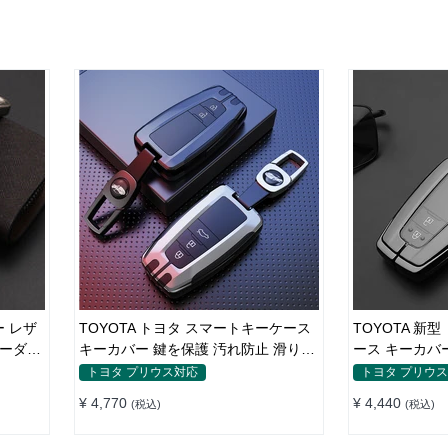
 レザ
TOYOTA トヨタ スマートキーケース
TOYOTA 新
オーダー
キーカバー 鍵を保護 汚れ防止 滑り止
ース キーカバ
め
り止め 傷防止
トヨタ プリウス対応
トヨタ プリウ
¥ 4,770
¥ 4,440
(税込)
(税込)