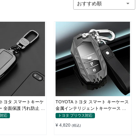
おすすめ順
型 トヨタ スマートキーケ
TOYOTA トヨタ スマート キーケース
ー 全面保護 汚れ防止 滑
金属インテリジェントキーケース 高
質な亜鉛合金材質
ス対応
トヨタ プリウス対応
¥ 4,820
(税込)