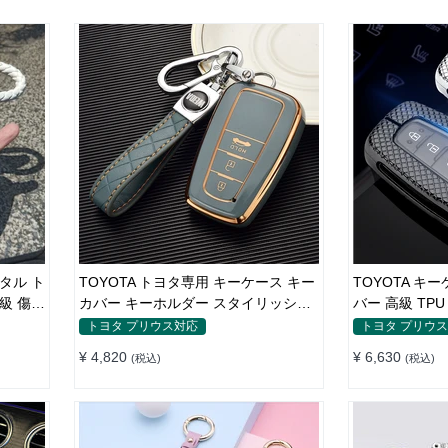
スタル ト
TOYOTA トヨタ専用 キーケース キー
TOYOTA キ
級 傷防
カバー キーホルダー スタイリッシュ
バー 高級 TP
オシャレ 汚れ防止 滑り止め 傷防止
キーホルダー
トヨタ プリウス対応
トヨタ プリウ
TPU
¥ 4,820
¥ 6,630
(税込)
(税込)