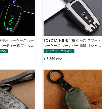
ヨタ車用 キーケース キー
TOYOTA トヨタ車用 ケース スマート
スポーティー感 フィット
キーケース キーカバー 高級 オシャレ
手触り快適
ス対応
トヨタ プリウス対応
¥ 3,550
(税込)