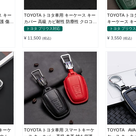
ス キー
TOYOTA トヨタ車用 キーケース キー
TOYOTA ト
護 傷防
カバー 高級 カビ耐性 防塵性 クロコダ
キーケース キ
イルレザー 全面保護
保護
トヨタ プリウス対応
トヨタ プリウ
¥ 11,500
¥ 3,550
(税込)
(税込)
トキーケ
TOYOTA トヨタ車用 スマートキーケ
TOYOTA AV