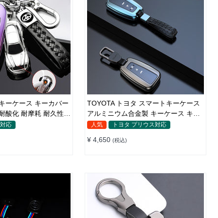
用 キーケース キーカバー
TOYOTA トヨタ スマートキーケース
 耐酸化 耐摩耗 耐久性
アルミニウム合金製 キーケース キー
 カラー 軽量 防水 鍵を
カバー キーホルダー 汚れ、傷防止
ス対応
人気
トヨタ プリウス対応
¥ 4,650
(税込)