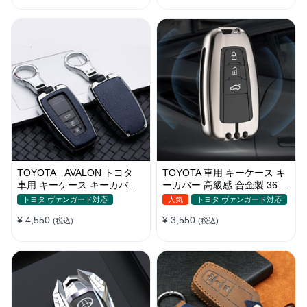
TOYOTA AVALON トヨタ
TOYOTA 車用 キーケース キ
車用 キーケース キーカバー
ーカバー 高級感 合金製 360
高級感 軽量 光沢感
度ボタン保護 全面保護 亜鉛
トヨタ ヴァンガード対応
人気
トヨタ ヴァンガード対応
合金メタル 車専用設計 フィ
¥ 4,550
¥ 3,550
(税込)
ット感
(税込)