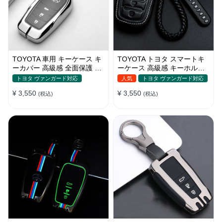
TOYOTA 車用 キーケース キ
TOYOTA トヨタ スマートキ
ーカバー 高級感 全面保護 傷
ーケース 高級感 キーホルダ
防止 金属光沢 オシャレ
ー 牛革 フィット感 リモコン
トヨタ ヴァンガード対応
人気
トヨタ ヴァンガード対応
汚れ＆傷防止 オシャレ 全面
¥ 3,550
¥ 3,550
(税込)
保護
(税込)