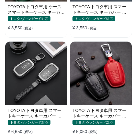
TOYOTA トヨタ車用 ケース
TOYOTA トヨタ車用 スマー
スマートキーケース キーカバ
トキーケース キーカバー 質
ー 高級 本革 鍵を保護
が軽い 高級金属 メカ感 かっ
トヨタ ヴァンガード対応
トヨタ ヴァンガード対応
こいい 防塵 防水
¥ 3,550
¥ 3,550
(税込)
(税込)
TOYOTA トヨタ車用 スマー
TOYOTA トヨタ車用 スマー
トキーケース キーカバー 高
トキーケース キーカバー 高
級 アルミニウム合金製 鍵を
級 本革 鍵を保護 専用設計
トヨタ ヴァンガード対応
トヨタ ヴァンガード対応
保護 手触りいい 傷防止 手触
¥ 6,650
¥ 5,050
り快適
(税込)
(税込)