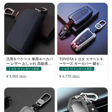
汎用キーケース 車用キーカバ
TOYOTA トヨタ スマートキ
ー レザー おしゃれ 高級感抜
ーケース キーカバー 鍵を保
群 ロゴオーダーメイド
護 汚れ防止 滑り止め
トヨタ ヴァンガード対応
トヨタ ヴァンガード対応
¥ 3,950
¥ 4,770
(税込)
(税込)