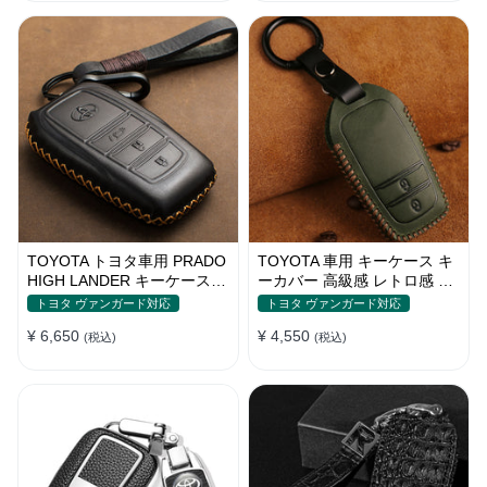
TOYOTA トヨタ車用 PRADO
TOYOTA 車用 キーケース キ
HIGH LANDER キーケース
ーカバー 高級感 レトロ感 ク
専用設計 本革 牛革 高級感
レイジーホースレザー 耐久性
トヨタ ヴァンガード対応
トヨタ ヴァンガード対応
高品質レザー 傷防止 鍵を保
¥ 6,650
¥ 4,550
(税込)
護
(税込)