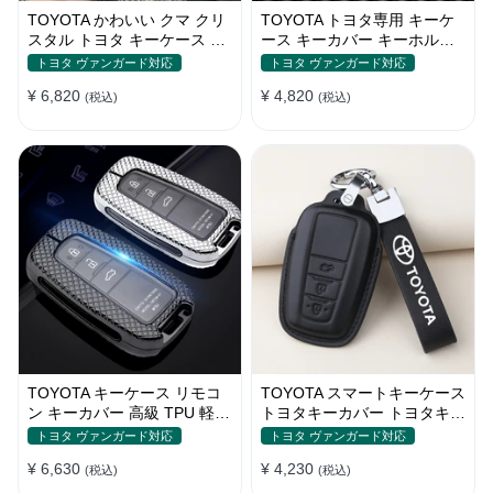
TOYOTA かわいい クマ クリ
TOYOTA トヨタ専用 キーケ
スタル トヨタ キーケース 手
ース キーカバー キーホルダ
触りいい 高級 傷防止
ー スタイリッシュ オシャレ
トヨタ ヴァンガード対応
トヨタ ヴァンガード対応
汚れ防止 滑り止め 傷防止
¥ 6,820
¥ 4,820
(税込)
TPU
(税込)
TOYOTA キーケース リモコ
TOYOTA スマートキーケース
ン キーカバー 高級 TPU 軽量
トヨタキーカバー トヨタキー
シリコン トヨタ キーホルダ
ケース 本革レザー
トヨタ ヴァンガード対応
トヨタ ヴァンガード対応
ー
¥ 6,630
¥ 4,230
(税込)
(税込)