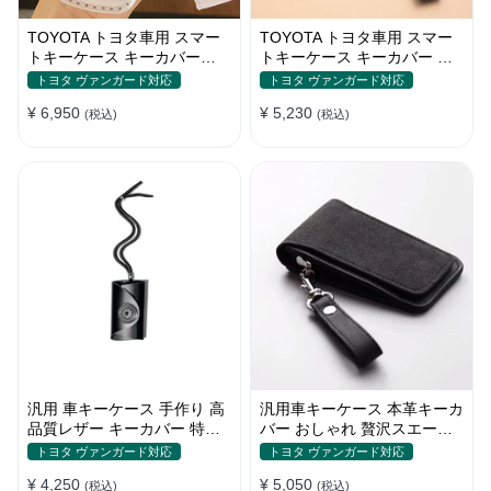
TOYOTA トヨタ車用 スマー
TOYOTA トヨタ車用 スマー
トキーケース キーカバー
トキーケース キーカバー 高
2021
級 本革 花模様 優雅 オシャレ
トヨタ ヴァンガード対応
トヨタ ヴァンガード対応
CAMRY/COROLLA/CHR 高
軽量 鍵を保護
¥ 6,950
¥ 5,230
級 本革 鍵を保護 汚れ&滑り
(税込)
(税込)
＆傷防止 手触りいい 洗練
汎用 車キーケース 手作り 高
汎用車キーケース 本革キーカ
品質レザー キーカバー 特別
バー おしゃれ 贅沢スエード
デザイン 手触りいい
格好良いデザイン
トヨタ ヴァンガード対応
トヨタ ヴァンガード対応
¥ 4,250
¥ 5,050
(税込)
(税込)