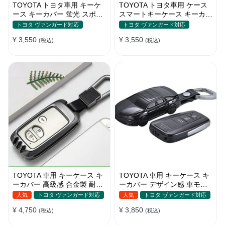
TOYOTA トヨタ車用 キーケ
TOYOTA トヨタ車用 ケース
ース キーカバー 蛍光 スポー
スマートキーケース キーカバ
ティー感 フィット感 リモコ
ー 高級 オシャレ 手触り快適
トヨタ ヴァンガード対応
トヨタ ヴァンガード対応
ン
¥ 3,550
¥ 3,550
(税込)
(税込)
TOYOTA 車用 キーケース キ
TOYOTA 車用 キーケース キ
ーカバー 高級感 合金製 耐酸
ーカバー デザイン感 車モデ
化 耐摩耗 耐久性 傷＆汚れ防
ル 特別 軽量 汚れ防止
人気
トヨタ ヴァンガード対応
人気
トヨタ ヴァンガード対応
止 防水 鍵を保護
¥ 4,750
¥ 3,850
(税込)
(税込)