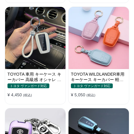
TOYOTA 車用 キーケース キ
TOYOTA WILDLANDER車用
ーカバー 高級感 オシャレ 耐
キーケース キーカバー 軽量
摩耗 耐久性 高品質レザー 傷
本革 かわいい 耐摩耗 耐久性
トヨタ ヴァンガード対応
トヨタ ヴァンガード対応
汚れ防止 軽量 防水 鍵を保護
¥ 4,450
¥ 5,050
(税込)
(税込)