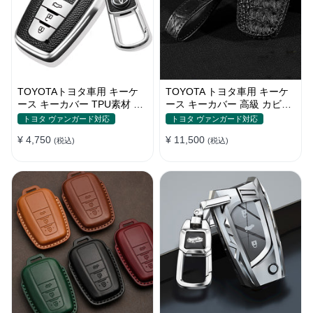
TOYOTAトヨタ車用 キーケ
TOYOTA トヨタ車用 キーケ
ース キーカバー TPU素材 高
ース キーカバー 高級 カビ耐
級感 鍵を保護 傷防止 軽量 手
性 防塵性 クロコダイルレザ
トヨタ ヴァンガード対応
トヨタ ヴァンガード対応
触り快適 全面保護
ー 全面保護
¥ 4,750
¥ 11,500
(税込)
(税込)