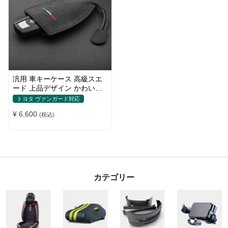
汎用 車キーケース 高級スエ
ード 上品デザイン かわいい
傷 汚れ防止 高級 オシャレ キ
トヨタ ヴァンガード対応
ーホルダー
¥ 6,600
(税込)
カテゴリー