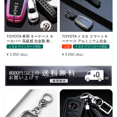
TOYOTA 車用 キーケース キ
TOYOTA トヨタ スマートキ
ーカバー 高級感 合金製 耐酸
ーケース アルミニウム合金製
化 耐摩耗 耐久性 グラデーシ
キーケース キーカバー キー
トヨタ ヴァンガード対応
人気
トヨタ ヴァンガード対応
ョン カラー 軽量 防水 鍵を保
ホルダー 汚れ、傷防止
¥ 3,550
¥ 4,650
護
(税込)
(税込)