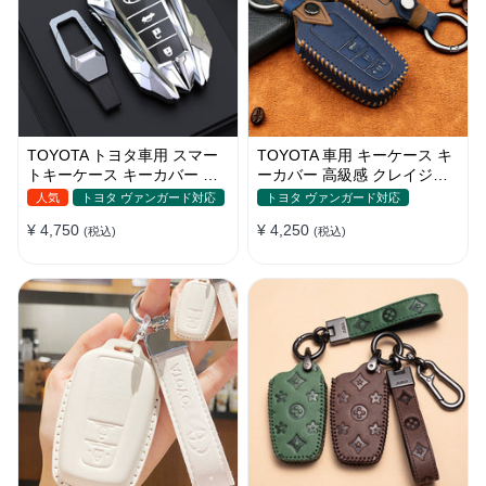
TOYOTA トヨタ車用 スマー
TOYOTA 車用 キーケース キ
トキーケース キーカバー 高
ーカバー 高級感 クレイジー
級 鍵を保護 メカ感 デザイン
ホースレザー 高品質レザー
人気
トヨタ ヴァンガード対応
トヨタ ヴァンガード対応
感 専用設計 電波遮断しない
傷 汚れ防止 ドレスアップ
¥ 4,750
¥ 4,250
(税込)
(税込)