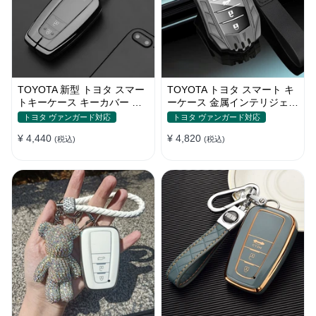
TOYOTA 新型 トヨタ スマー
TOYOTA トヨタ スマート キ
トキーケース キーカバー 全
ーケース 金属インテリジェン
面保護 汚れ防止 滑り止め 傷
トキーケース 高質な亜鉛合金
トヨタ ヴァンガード対応
トヨタ ヴァンガード対応
防止
材質
¥ 4,440
¥ 4,820
(税込)
(税込)