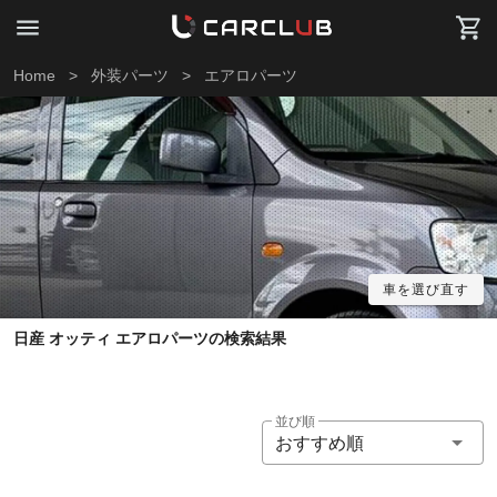
Home
>
外装パーツ
>
エアロパーツ
車を選び直す
日産 オッティ エアロパーツの検索結果
並び順
おすすめ順