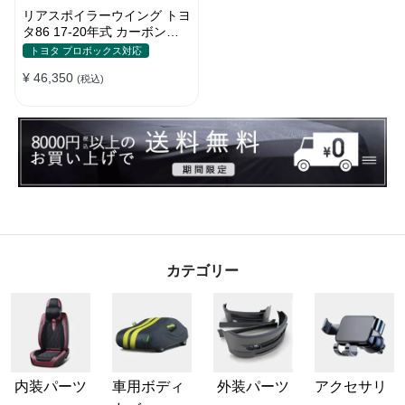
リアスポイラーウイング トヨ
タ86 17-20年式 カーボンフ
ァイバー 貼り付け装着
トヨタ プロボックス対応
¥ 46,350
(税込)
カテゴリー
内装パーツ
車用ボディ
外装パーツ
アクセサリ