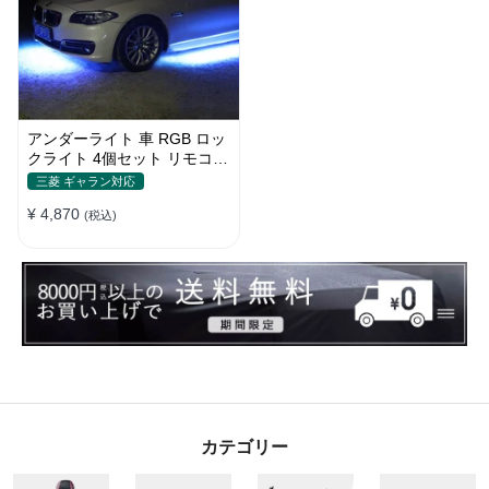
アンダーライト 車 RGB ロッ
クライト 4個セット リモコン
付き ボタンスイッチ付き 多
三菱 ギャラン対応
機能 車外装飾 車のシャーシ
¥ 4,870
装飾用 防水 おしゃれ
(税込)
カテゴリー