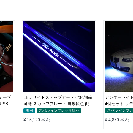
 テープ
LED サイドステップガード 七色調節
アンダーライト
SB 3
可能 スカッフプレート 自動変色 配線
4個セット リ
不要 自動変色
チ付き 多機能
汎用
スバル インプレッサ対応
スバル インプ
装飾用 防水 
¥ 15,120
¥ 4,870
(税込)
(税込)