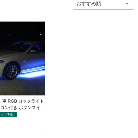
おすすめ順
 車 RGB ロックライト
モコン付き ボタンスイッ
 車外装飾 車のシャーシ
レッサ対応
おしゃれ