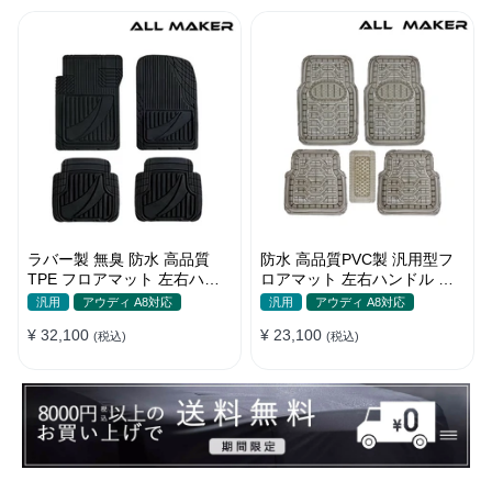
ラバー製 無臭 防水 高品質
防水 高品質PVC製 汎用型フ
TPE フロアマット 左右ハン
ロアマット 左右ハンドル 汚
ドル 厚手 汚れ防止 DIY
れ防止 DIY 滑り防止 耐久
汎用
アウディ A8対応
汎用
アウディ A8対応
¥ 32,100
¥ 23,100
(税込)
(税込)