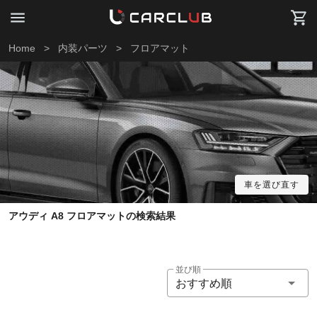
Home
>
内装パーツ
>
フロアマット
車を選び直す
アウディ A8 フロアマットの検索結果
並び順
おすすめ順