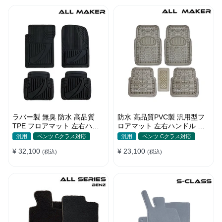
ラバー製 無臭 防水 高品質
防水 高品質PVC製 汎用型フ
TPE フロアマット 左右ハン
ロアマット 左右ハンドル 汚
ドル 厚手 汚れ防止 DIY
れ防止 DIY 滑り防止 耐久
汎用
ベンツ Cクラス対応
汎用
ベンツ Cクラス対応
¥ 32,100
¥ 23,100
(税込)
(税込)