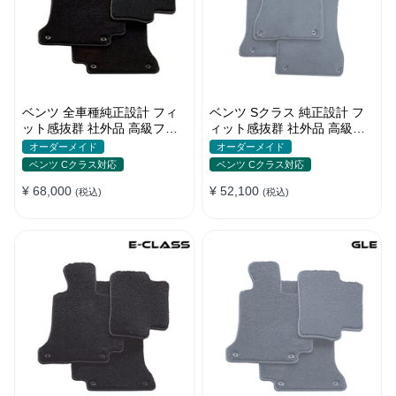
ベンツ 全車種純正設計 フィ
ベンツ Sクラス 純正設計 フ
ット感抜群 社外品 高級フロ
ィット感抜群 社外品 高級フ
アマット 左右ハンドル 張替
ロアマット 左右ハンドル 張
オーダーメイド
オーダーメイド
え
替え
ベンツ Cクラス対応
ベンツ Cクラス対応
¥ 68,000
¥ 52,100
(税込)
(税込)