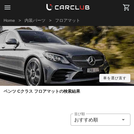
Home
>
内装パーツ
>
フロアマット
車を選び直す
ベンツ Cクラス フロアマットの検索結果
並び順
おすすめ順