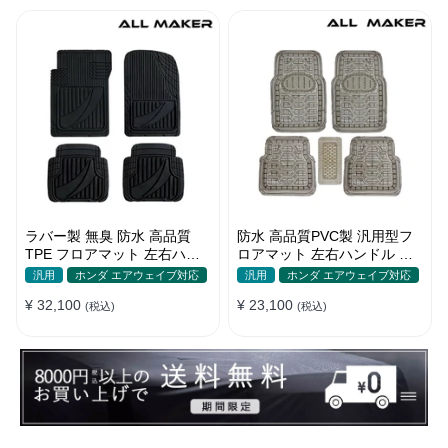
ラバー製 無臭 防水 高品質
防水 高品質PVC製 汎用型フ
TPE フロアマット 左右ハン
ロアマット 左右ハンドル 汚
ドル 厚手 汚れ防止 DIY
れ防止 DIY 滑り防止 耐久
汎用
ホンダ エアウェイブ対応
汎用
ホンダ エアウェイブ対応
¥ 32,100
¥ 23,100
(税込)
(税込)