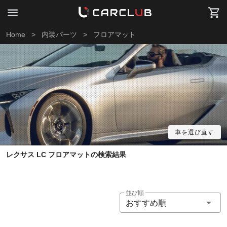
Home
>
内装パーツ
>
フロアマット
車を選び直す
レクサス LC フロアマットの検索結果
並び順
おすすめ順