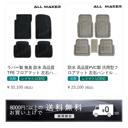
ラバー製 無臭 防水 高品質
防水 高品質PVC製 汎用型フ
TPE フロアマット 左右ハン
ロアマット 左右ハンドル 汚
ドル 厚手 汚れ防止 DIY
れ防止 DIY 滑り防止 耐久
汎用
レクサス LC対応
汎用
レクサス LC対応
¥ 32,100
¥ 23,100
(税込)
(税込)