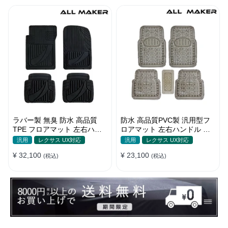
ラバー製 無臭 防水 高品質
防水 高品質PVC製 汎用型フ
TPE フロアマット 左右ハン
ロアマット 左右ハンドル 汚
ドル 厚手 汚れ防止 DIY
れ防止 DIY 滑り防止 耐久
汎用
レクサス UX対応
汎用
レクサス UX対応
¥ 32,100
¥ 23,100
(税込)
(税込)