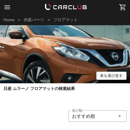
Home
>
内装パーツ
>
フロアマット
車を選び直す
日産 ムラーノ フロアマットの検索結果
並び順
おすすめ順