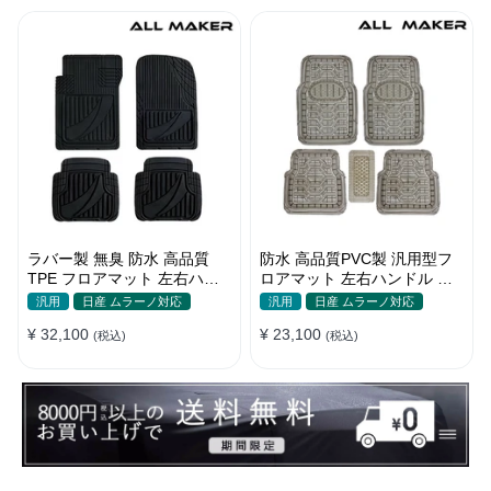
ラバー製 無臭 防水 高品質
防水 高品質PVC製 汎用型フ
TPE フロアマット 左右ハン
ロアマット 左右ハンドル 汚
ドル 厚手 汚れ防止 DIY
れ防止 DIY 滑り防止 耐久
汎用
日産 ムラーノ対応
汎用
日産 ムラーノ対応
¥ 32,100
¥ 23,100
(税込)
(税込)