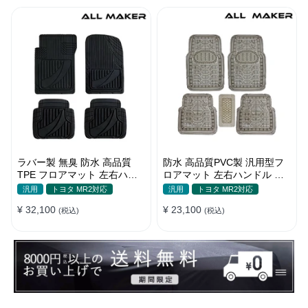
ラバー製 無臭 防水 高品質
防水 高品質PVC製 汎用型フ
TPE フロアマット 左右ハン
ロアマット 左右ハンドル 汚
ドル 厚手 汚れ防止 DIY
れ防止 DIY 滑り防止 耐久
汎用
トヨタ MR2対応
汎用
トヨタ MR2対応
¥ 32,100
¥ 23,100
(税込)
(税込)