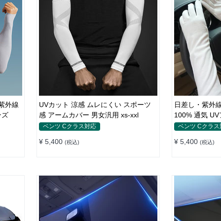
紫外線
UVカット 涼感 ムレにくい スポーツ
日差し・紫外線
メンズ
感 アームカバー 男女汎用 xs-xxl
100% 通気 
ベンツ Cクラス対応
ベンツ Cクラス
¥ 5,400
¥ 5,400
(税込)
(税込)