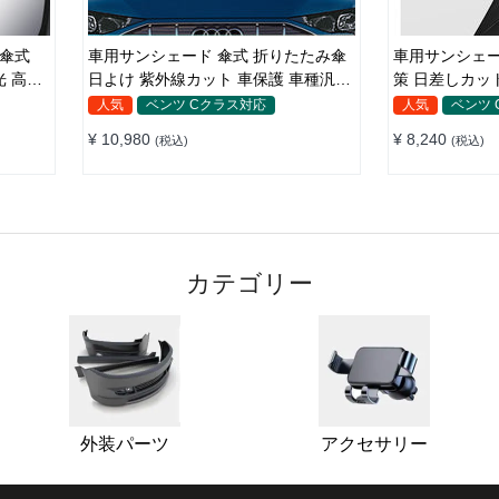
 傘式
車用サンシェード 傘式 折りたたみ傘
車用サンシェー
遮光 高密
日よけ 紫外線カット 車保護 車種汎用
策 日差しカッ
F50+
収納便利
レーカー付き 
人気
ベンツ Cクラス対応
人気
ベンツ
バッグ付き 便
¥ 10,980
¥ 8,240
(税込)
(税込)
い
カテゴリー
外装パーツ
アクセサリー