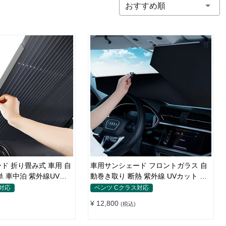
おすすめ順
ド 折り畳み式 車用 自
車用サンシェード フロントガラス 自
単 車中泊 紫外線UVカ
動巻き取り 断熱 紫外線 UVカット 取
付収納便利
対応
ベンツ Cクラス対応
¥ 12,800
(税込)