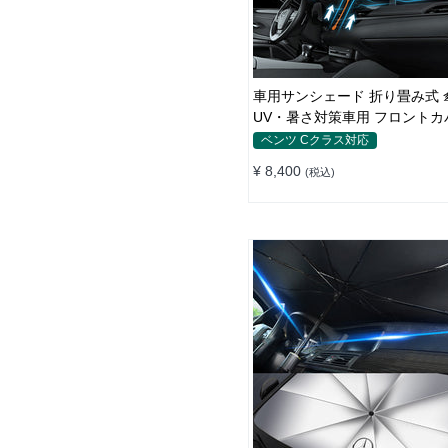
車用サンシェード 折り畳み式 
UV・暑さ対策車用 フロントカ
納簡単 おすすめ
ベンツ Cクラス対応
¥ 8,400
(税込)