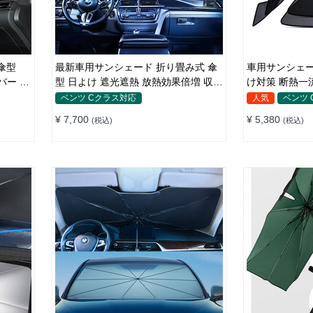
傘型
最新車用サンシェード 折り畳み式 傘
車用サンシェー
バー 収
型 日よけ 遮光遮熱 放熱効果倍増 収納
け対策 断熱一
ポーチ付き
ト付き 取付簡
ベンツ Cクラス対応
人気
ベンツ
¥ 7,700
¥ 5,380
(税込)
(税込)