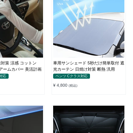
対策 涼感 コットン
車用サンシェード 5秒だけ簡単取付 遮
UVアームカバー 美活計画
光カーテン 日焼け対策 断熱 汎用
対応
ベンツ Cクラス対応
¥ 4,800
(税込)