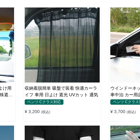
よけ用
収納着脱簡単 吸盤で装着 快適カーラ
ウインドーネッ
特殊遮光
イフ 車用 日よけ 遮光 UVカット 通気
車中泊 カー用
ベンツ Cクラス対応
ベンツ Cクラス
¥ 3,200
¥ 3,700
(税込)
(税込)