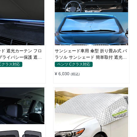
ド 遮光カーテン フロ
サンシェード車用 傘型 折り畳み式 パ
プライバシー保護 遮熱
ラソル サンシェード 簡単取付 遮光遮
熱 車窓日よけ UVカット
 Cクラス対応
ベンツ Cクラス対応
¥ 6,030
(税込)