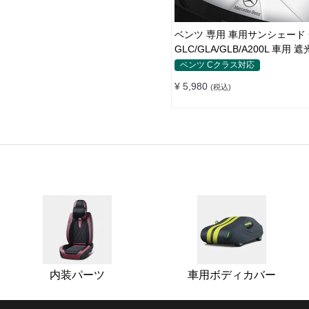
ベンツ 専用 車用サンシェード
GLC/GLA/GLB/A200L 車用 
度生地 日焼け対策 UVカット UP
ベンツ Cクラス対応
¥ 5,980
(税込)
内装パーツ
車用ボディカバー