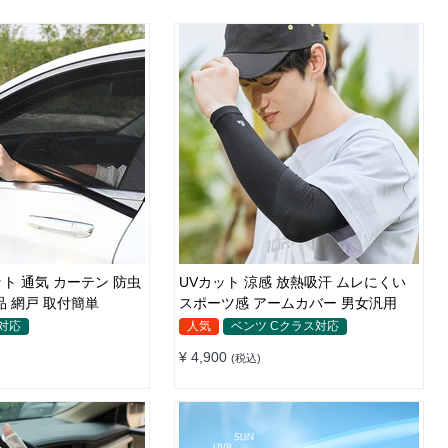
ト 通気 カーテン 防虫
UVカット 涼感 放熱吸汗 ムレにくい
品 網戸 取付簡単
スポーツ感 アームカバー 男女汎用
対応
人気
ベンツ Cクラス対応
¥ 4,900
(税込)