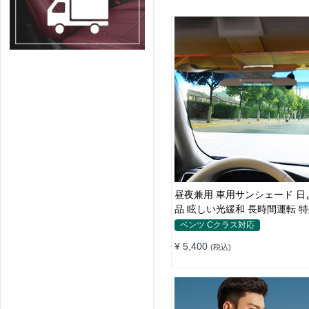
昼夜兼用 車用サンシェード 日
品 眩しい光緩和 長時間運転 
素材
ベンツ Cクラス対応
¥ 5,400
(税込)