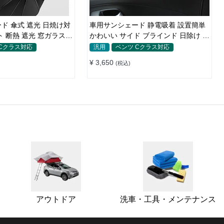
ド 傘式 遮光 日焼け対
車用サンシェード 静電吸着 設置簡単
ト 断熱 遮光 窓ガラスブ
かわいい サイド ブラインド 日除け 遮
汎用 簡単取り付け 収納
光 遮熱 プライバシー保護
 Cクラス対応
汎用
ベンツ Cクラス対応
利グッズ 環境にやさし
¥ 3,650
(税込)
アウトドア
洗車・工具・メンテナンス