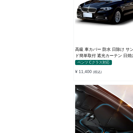
高級 車カバー 防水 日除け サンシェー
ド簡単取付 遮光カーテン 日焼
断熱 汎用
ベンツ Cクラス対応
¥ 11,400
(税込)