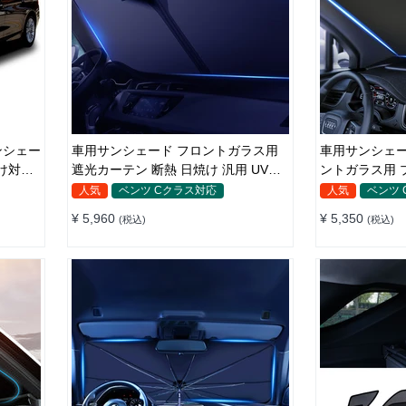
車用サンシェード フロントガラス用
車用サンシェー
け対策
遮光カーテン 断熱 日焼け 汎用 UVカ
ントガラス用 
ット 取付簡単 収納便利
日よけ 省エネ
人気
ベンツ Cクラス対応
人気
ベンツ
¥ 5,960
¥ 5,350
(税込)
(税込)