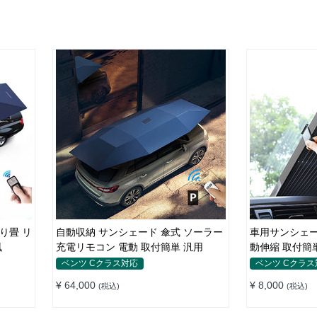
り畳 リ
自動収納 サンシェード 傘式 ソーラー
車用サンシェー
風
充電リモコン 電動 取付簡単 汎用
動伸縮 取付簡
ット 仮眠 断熱
ベンツ Cクラス対応
ベンツ Cクラス
¥ 64,000
¥ 8,000
(税込)
(税込)