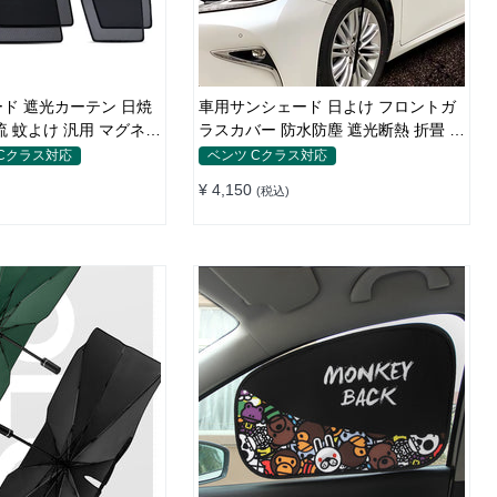
ド 遮光カーテン 日焼
車用サンシェード 日よけ フロントガ
流 蚊よけ 汎用 マグネッ
ラスカバー 防水防塵 遮光断熱 折畳 収
単
納簡単 降雨雪対策
 Cクラス対応
ベンツ Cクラス対応
¥ 4,150
(税込)