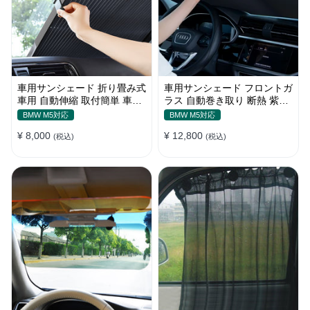
車用サンシェード 折り畳み式
車用サンシェード フロントガ
車用 自動伸縮 取付簡単 車中
ラス 自動巻き取り 断熱 紫外
泊 紫外線UVカット 仮眠 断熱
線 UVカット 取付収納便利
BMW M5対応
BMW M5対応
¥ 8,000
¥ 12,800
(税込)
(税込)