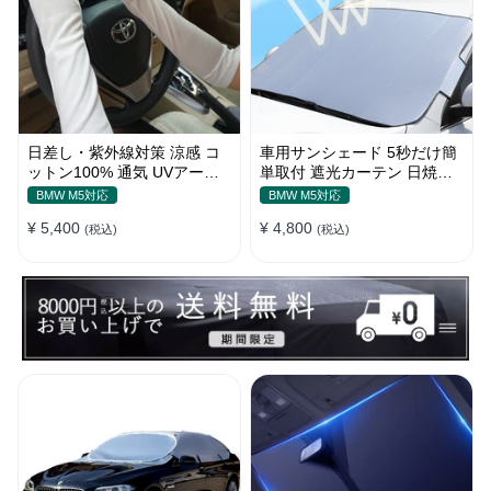
日差し・紫外線対策 涼感 コ
車用サンシェード 5秒だけ簡
ットン100% 通気 UVアーム
単取付 遮光カーテン 日焼け
カバー 美活計画
対策 断熱 汎用
BMW M5対応
BMW M5対応
¥ 5,400
¥ 4,800
(税込)
(税込)