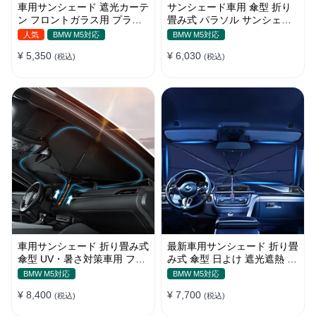
車用サンシェード 遮光カーテ
サンシェード車用 傘型 折り
ン フロントガラス用 プライ
畳み式 パラソル サンシェー
バシー保護 遮熱 日よけ 省エ
ド 簡単取付 遮光遮熱 車窓日
人気
BMW M5対応
BMW M5対応
ネ
よけ UVカット
¥ 5,350
¥ 6,030
(税込)
(税込)
車用サンシェード 折り畳み式
最新車用サンシェード 折り畳
傘型 UV・暑さ対策車用 フロ
み式 傘型 日よけ 遮光遮熱 放
ントカバー 収納簡単 おすす
熱効果倍増 収納ポーチ付き
BMW M5対応
BMW M5対応
め
¥ 8,400
¥ 7,700
(税込)
(税込)