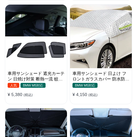
車用サンシェード 遮光カーテ
車用サンシェード 日よけ フ
ン 日焼け対策 断熱一流 蚊よ
ロントガラスカバー 防水防塵
け 汎用 マグネット付き 取付
遮光断熱 折畳 収納簡単 降雨
人気
BMW M5対応
BMW M5対応
簡単
雪対策
¥ 5,380
¥ 4,150
(税込)
(税込)