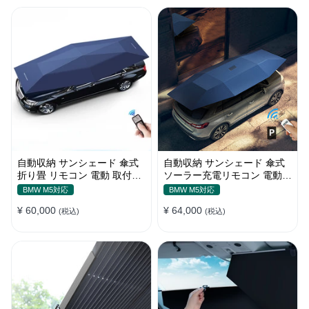
自動収納 サンシェード 傘式
自動収納 サンシェード 傘式
折り畳 リモコン 電動 取付簡
ソーラー充電リモコン 電動
単 汎用 防風
取付簡単 汎用
BMW M5対応
BMW M5対応
¥ 60,000
¥ 64,000
(税込)
(税込)