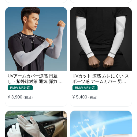
UVアームカバー涼感 日差
UVカット 涼感 ムレにくい ス
し・紫外線対策 通気 弾力 ス
ポーツ感 アームカバー 男女
ポーツ感 メンズ
汎用 xs-xxl
BMW M5対応
BMW M5対応
¥ 3,900
¥ 5,400
(税込)
(税込)