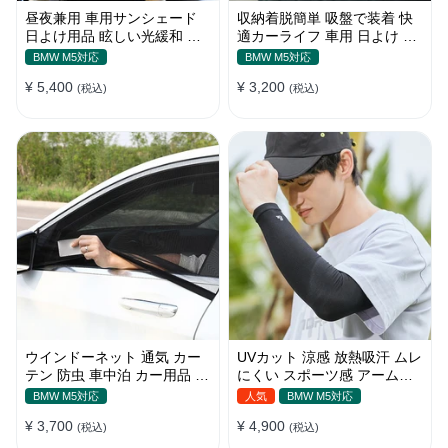
昼夜兼用 車用サンシェード
収納着脱簡単 吸盤で装着 快
日よけ用品 眩しい光緩和 長
適カーライフ 車用 日よけ 遮
時間運転 特殊遮光素材
光 UVカット 通気
BMW M5対応
BMW M5対応
¥ 5,400
¥ 3,200
(税込)
(税込)
ウインドーネット 通気 カー
UVカット 涼感 放熱吸汗 ムレ
テン 防虫 車中泊 カー用品 網
にくい スポーツ感 アームカ
戸 取付簡単
バー 男女汎用
BMW M5対応
人気
BMW M5対応
¥ 3,700
¥ 4,900
(税込)
(税込)