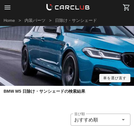
Home
>
内装パーツ
>
日除け・サンシェード
車を選び直す
BMW M5 日除け・サンシェードの検索結果
並び順
おすすめ順