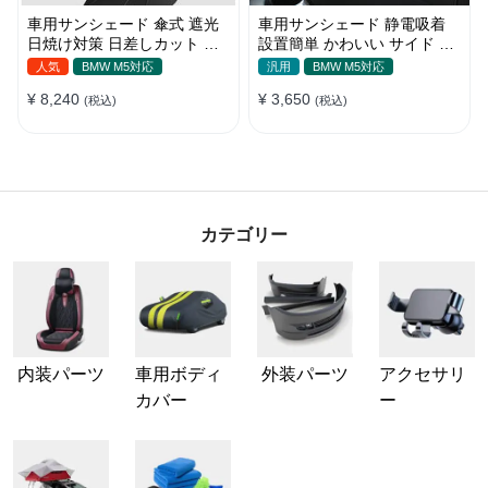
車用サンシェード 傘式 遮光
車用サンシェード 静電吸着
日焼け対策 日差しカット 断
設置簡単 かわいい サイド ブ
熱 遮光 窓ガラスブレーカー
ラインド 日除け 遮光 遮熱 プ
人気
BMW M5対応
汎用
BMW M5対応
付き 汎用 簡単取り付け 収納
ライバシー保護
¥ 8,240
¥ 3,650
バッグ付き 便利グッズ 環境
(税込)
(税込)
にやさしい
カテゴリー
内装パーツ
車用ボディ
外装パーツ
アクセサリ
カバー
ー