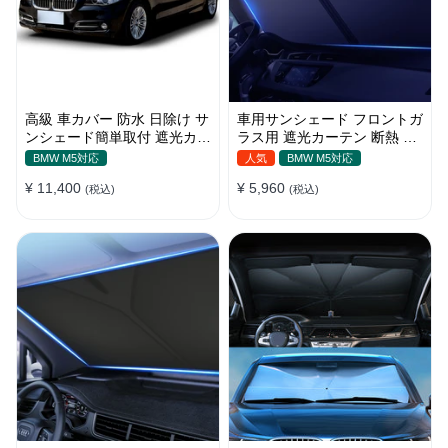
高級 車カバー 防水 日除け サ
車用サンシェード フロントガ
ンシェード簡単取付 遮光カー
ラス用 遮光カーテン 断熱 日
テン 日焼け対策 断熱 汎用
焼け 汎用 UVカット 取付簡単
BMW M5対応
人気
BMW M5対応
収納便利
¥ 11,400
¥ 5,960
(税込)
(税込)