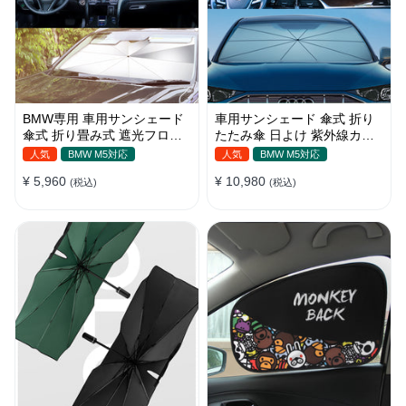
BMW専用 車用サンシェード
車用サンシェード 傘式 折り
傘式 折り畳み式 遮光フロン
たたみ傘 日よけ 紫外線カッ
トシェード 日焼け対策 断熱
ト 車保護 車種汎用 収納便利
人気
BMW M5対応
人気
BMW M5対応
遮光
¥ 5,960
¥ 10,980
(税込)
(税込)