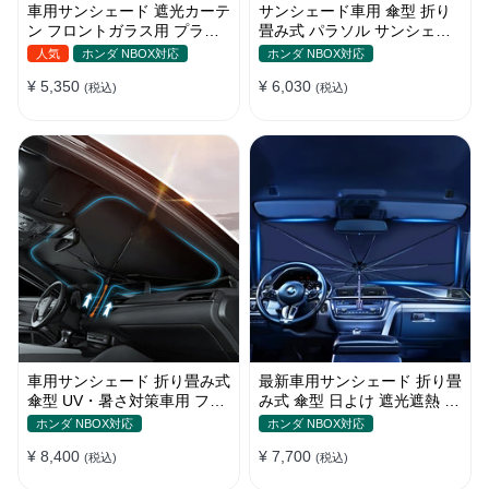
車用サンシェード 遮光カーテ
サンシェード車用 傘型 折り
ン フロントガラス用 プライ
畳み式 パラソル サンシェー
バシー保護 遮熱 日よけ 省エ
ド 簡単取付 遮光遮熱 車窓日
人気
ホンダ NBOX対応
ホンダ NBOX対応
ネ
よけ UVカット
¥ 5,350
¥ 6,030
(税込)
(税込)
車用サンシェード 折り畳み式
最新車用サンシェード 折り畳
傘型 UV・暑さ対策車用 フロ
み式 傘型 日よけ 遮光遮熱 放
ントカバー 収納簡単 おすす
熱効果倍増 収納ポーチ付き
ホンダ NBOX対応
ホンダ NBOX対応
め
¥ 8,400
¥ 7,700
(税込)
(税込)