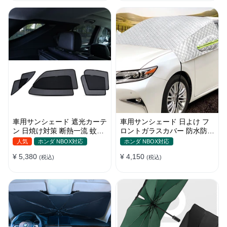
車用サンシェード 遮光カーテ
車用サンシェード 日よけ フ
ン 日焼け対策 断熱一流 蚊よ
ロントガラスカバー 防水防塵
け 汎用 マグネット付き 取付
遮光断熱 折畳 収納簡単 降雨
人気
ホンダ NBOX対応
ホンダ NBOX対応
簡単
雪対策
¥ 5,380
¥ 4,150
(税込)
(税込)