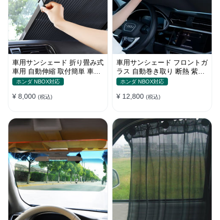
車用サンシェード 折り畳み式
車用サンシェード フロントガ
車用 自動伸縮 取付簡単 車中
ラス 自動巻き取り 断熱 紫外
泊 紫外線UVカット 仮眠 断熱
線 UVカット 取付収納便利
ホンダ NBOX対応
ホンダ NBOX対応
¥ 8,000
¥ 12,800
(税込)
(税込)