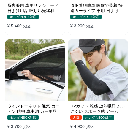
昼夜兼用 車用サンシェード
収納着脱簡単 吸盤で装着 快
日よけ用品 眩しい光緩和 長
適カーライフ 車用 日よけ 遮
時間運転 特殊遮光素材
光 UVカット 通気
ホンダ NBOX対応
ホンダ NBOX対応
¥ 5,400
¥ 3,200
(税込)
(税込)
ウインドーネット 通気 カー
UVカット 涼感 放熱吸汗 ムレ
テン 防虫 車中泊 カー用品 網
にくい スポーツ感 アームカ
戸 取付簡単
バー 男女汎用
ホンダ NBOX対応
人気
ホンダ NBOX対応
¥ 3,700
¥ 4,900
(税込)
(税込)