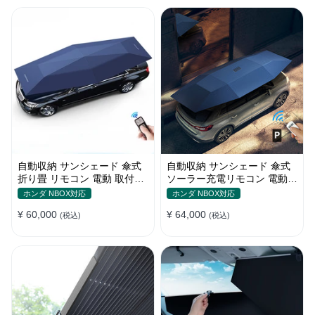
自動収納 サンシェード 傘式
自動収納 サンシェード 傘式
折り畳 リモコン 電動 取付簡
ソーラー充電リモコン 電動
単 汎用 防風
取付簡単 汎用
ホンダ NBOX対応
ホンダ NBOX対応
¥ 60,000
¥ 64,000
(税込)
(税込)