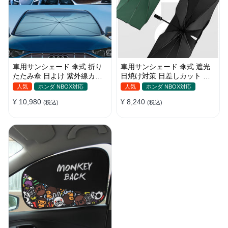
車用サンシェード 傘式 折り
車用サンシェード 傘式 遮光
たたみ傘 日よけ 紫外線カッ
日焼け対策 日差しカット 断
ト 車保護 車種汎用 収納便利
熱 遮光 窓ガラスブレーカー
人気
ホンダ NBOX対応
人気
ホンダ NBOX対応
付き 汎用 簡単取り付け 収納
¥ 10,980
¥ 8,240
(税込)
バッグ付き 便利グッズ 環境
(税込)
にやさしい