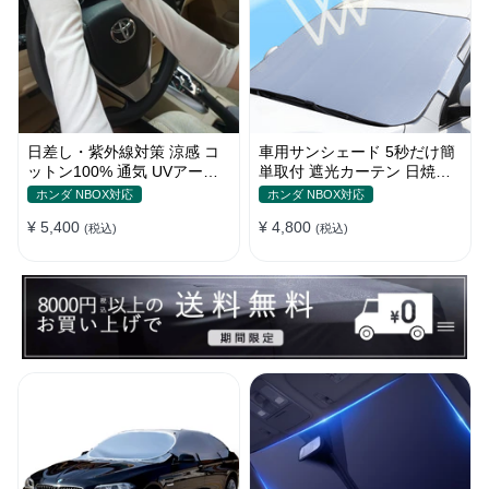
日差し・紫外線対策 涼感 コ
車用サンシェード 5秒だけ簡
ットン100% 通気 UVアーム
単取付 遮光カーテン 日焼け
カバー 美活計画
対策 断熱 汎用
ホンダ NBOX対応
ホンダ NBOX対応
¥ 5,400
¥ 4,800
(税込)
(税込)