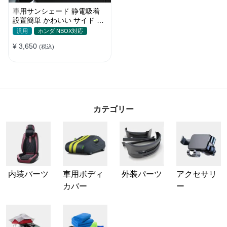
車用サンシェード 静電吸着
設置簡単 かわいい サイド ブ
ラインド 日除け 遮光 遮熱 プ
汎用
ホンダ NBOX対応
ライバシー保護
¥ 3,650
(税込)
カテゴリー
内装パーツ
車用ボディ
外装パーツ
アクセサリ
カバー
ー