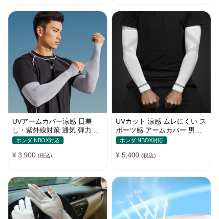
UVアームカバー涼感 日差
UVカット 涼感 ムレにくい ス
し・紫外線対策 通気 弾力 ス
ポーツ感 アームカバー 男女
ポーツ感 メンズ
汎用 xs-xxl
ホンダ NBOX対応
ホンダ NBOX対応
¥ 3,900
¥ 5,400
(税込)
(税込)