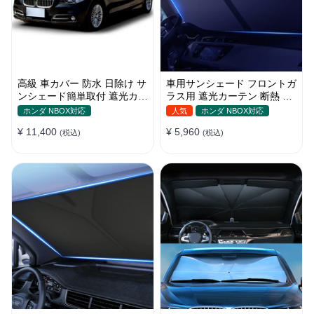
高級 車カバー 防水 日除け サ
車用サンシェード フロントガ
ンシェード簡単取付 遮光カー
ラス用 遮光カーテン 断熱 日
テン 日焼け対策 断熱 汎用
焼け 汎用 UVカット 取付簡単
ホンダ NBOX対応
人気
ホンダ NBOX対応
収納便利
¥ 11,400
¥ 5,960
(税込)
(税込)