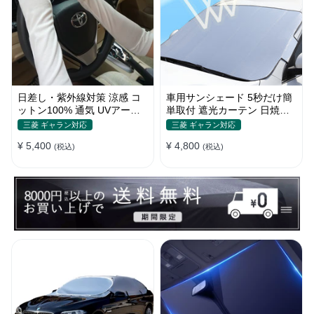
日差し・紫外線対策 涼感 コ
車用サンシェード 5秒だけ簡
ットン100% 通気 UVアーム
単取付 遮光カーテン 日焼け
カバー 美活計画
対策 断熱 汎用
三菱 ギャラン対応
三菱 ギャラン対応
¥ 5,400
¥ 4,800
(税込)
(税込)