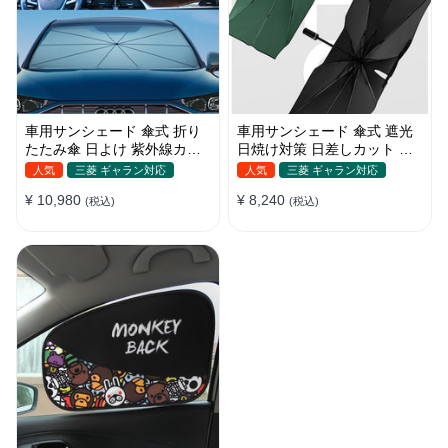
車用サンシェード 傘式 折り
車用サンシェード 傘式 遮光
たたみ傘 日よけ 紫外線カッ
日焼け対策 日差しカット 断
ト 車保護 車種汎用 収納便利
熱 遮光 窓ガラスブレーカー
人気
三菱 ギャラン対応
人気
三菱 ギャラン対応
付き 汎用 簡単取り付け 収納
¥ 10,980
¥ 8,240
(税込)
バッグ付き 便利グッズ 環境
(税込)
にやさしい