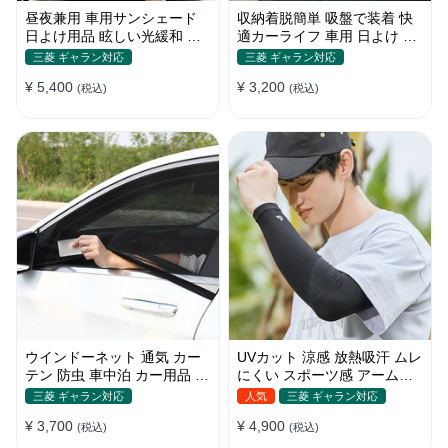
昼夜兼用 車用サンシェード
収納着脱簡単 吸盤で装着 快
日よけ用品 眩しい光緩和 長
適カーライフ 車用 日よけ 遮
時間運転 特殊遮光素材
光 UVカット 通気
三菱 ギャラン対応
三菱 ギャラン対応
¥ 5,400
¥ 3,200
(税込)
(税込)
ウインドーネット 通気 カー
UVカット 涼感 放熱吸汗 ムレ
テン 防虫 車中泊 カー用品 網
にくい スポーツ感 アームカ
戸 取付簡単
バー 男女汎用
三菱 ギャラン対応
人気
三菱 ギャラン対応
¥ 3,700
¥ 4,900
(税込)
(税込)