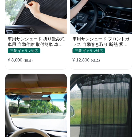
車用サンシェード 折り畳み式
車用サンシェード フロントガ
車用 自動伸縮 取付簡単 車中
ラス 自動巻き取り 断熱 紫外
泊 紫外線UVカット 仮眠 断熱
線 UVカット 取付収納便利
三菱 ギャラン対応
三菱 ギャラン対応
¥ 8,000
¥ 12,800
(税込)
(税込)