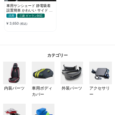
車用サンシェード 静電吸着
設置簡単 かわいい サイド ブ
ラインド 日除け 遮光 遮熱 プ
汎用
三菱 ギャラン対応
ライバシー保護
¥ 3,650
(税込)
カテゴリー
内装パーツ
車用ボディ
外装パーツ
アクセサリ
カバー
ー