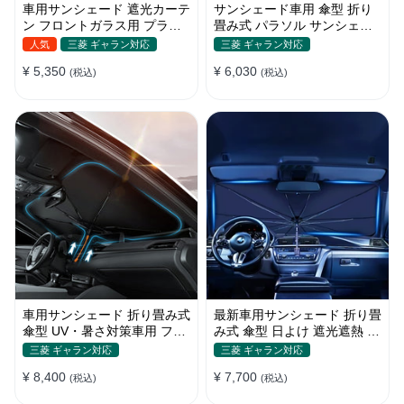
車用サンシェード 遮光カーテ
サンシェード車用 傘型 折り
ン フロントガラス用 プライ
畳み式 パラソル サンシェー
バシー保護 遮熱 日よけ 省エ
ド 簡単取付 遮光遮熱 車窓日
人気
三菱 ギャラン対応
三菱 ギャラン対応
ネ
よけ UVカット
¥ 5,350
¥ 6,030
(税込)
(税込)
車用サンシェード 折り畳み式
最新車用サンシェード 折り畳
傘型 UV・暑さ対策車用 フロ
み式 傘型 日よけ 遮光遮熱 放
ントカバー 収納簡単 おすす
熱効果倍増 収納ポーチ付き
三菱 ギャラン対応
三菱 ギャラン対応
め
¥ 8,400
¥ 7,700
(税込)
(税込)