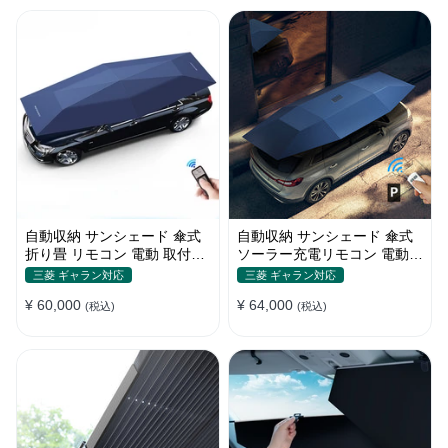
自動収納 サンシェード 傘式
自動収納 サンシェード 傘式
折り畳 リモコン 電動 取付簡
ソーラー充電リモコン 電動
単 汎用 防風
取付簡単 汎用
三菱 ギャラン対応
三菱 ギャラン対応
¥ 60,000
¥ 64,000
(税込)
(税込)