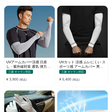
UVアームカバー涼感 日差
UVカット 涼感 ムレにくい ス
し・紫外線対策 通気 弾力 ス
ポーツ感 アームカバー 男女
ポーツ感 メンズ
汎用 xs-xxl
三菱 ギャラン対応
三菱 ギャラン対応
¥ 3,900
¥ 5,400
(税込)
(税込)