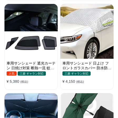
車用サンシェード 遮光カーテ
車用サンシェード 日よけ フ
ン 日焼け対策 断熱一流 蚊よ
ロントガラスカバー 防水防塵
け 汎用 マグネット付き 取付
遮光断熱 折畳 収納簡単 降雨
人気
三菱 ギャラン対応
三菱 ギャラン対応
簡単
雪対策
¥ 5,380
¥ 4,150
(税込)
(税込)