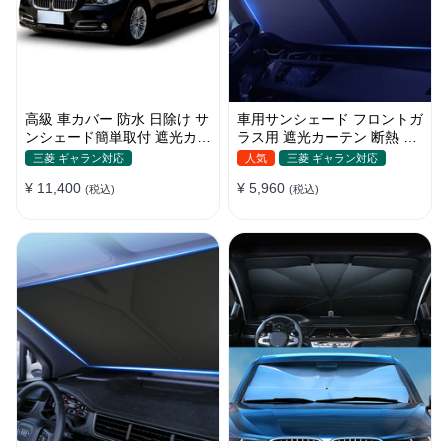
高級 車カバー 防水 日除け サ
車用サンシェード フロントガ
ンシェード簡単取付 遮光カー
ラス用 遮光カーテン 断熱 日
テン 日焼け対策 断熱 汎用
焼け 汎用 UVカット 取付簡単
三菱 ギャラン対応
人気
三菱 ギャラン対応
収納便利
¥ 11,400
¥ 5,960
(税込)
(税込)