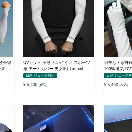
紫外線
UVカット 涼感 ムレにくい スポーツ
日差し・紫外線
メンズ
感 アームカバー 男女汎用 xs-xxl
100% 通気 
日産 ジューク対応
日産 ジューク
¥ 5,400
¥ 5,400
(税込)
(税込)