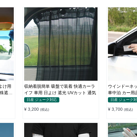
よけ用
収納着脱簡単 吸盤で装着 快適カーラ
ウインドーネッ
特殊遮光
イフ 車用 日よけ 遮光 UVカット 通気
車中泊 カー用
日産 ジューク対応
日産 ジューク
¥ 3,200
¥ 3,700
(税込)
(税込)