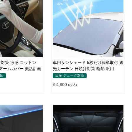
対策 涼感 コットン
車用サンシェード 5秒だけ簡単取付 遮
UVアームカバー 美活計画
光カーテン 日焼け対策 断熱 汎用
対応
日産 ジューク対応
¥ 4,800
(税込)