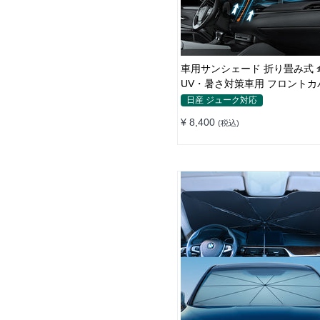
車用サンシェード 折り畳み式 
UV・暑さ対策車用 フロントカ
納簡単 おすすめ
日産 ジューク対応
¥ 8,400
(税込)