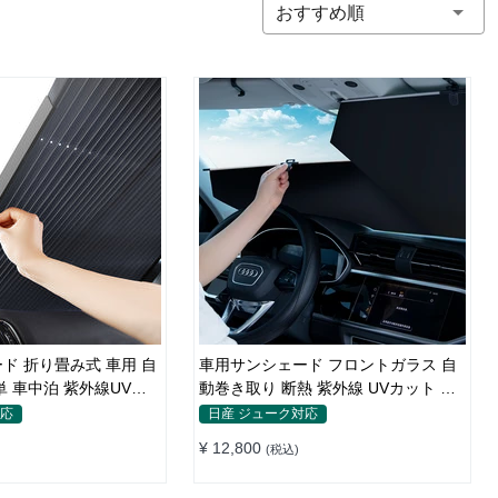
おすすめ順
ド 折り畳み式 車用 自
車用サンシェード フロントガラス 自
単 車中泊 紫外線UVカ
動巻き取り 断熱 紫外線 UVカット 取
付収納便利
対応
日産 ジューク対応
¥ 12,800
(税込)