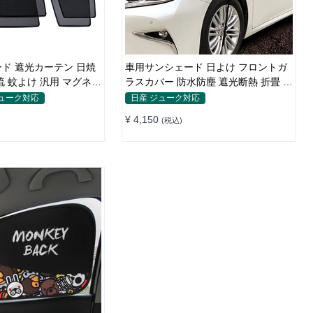
ド 遮光カーテン 日焼
車用サンシェード 日よけ フロントガ
流 蚊よけ 汎用 マグネッ
ラスカバー 防水防塵 遮光断熱 折畳 収
単
納簡単 降雨雪対策
ジューク対応
日産 ジューク対応
¥ 4,150
(税込)