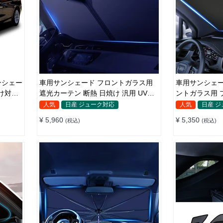
車用サンシェード フロントガラス用
車用サンシェー
け対策
遮光カーテン 断熱 日焼け 汎用 UVカ
ントガラス用 
ット 取付簡単 収納便利
日よけ 省エネ
人気
日産 ジューク対応
人気
日産 
¥ 5,960
¥ 5,350
(税込)
(税込)