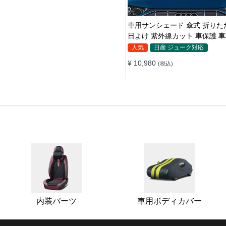
車用サンシェード 傘式 折りたたみ傘
日よけ 紫外線カット 車保護 
収納便利
人気
日産 ジューク対応
¥ 10,980
(税込)
内装パーツ
車用ボディカバー