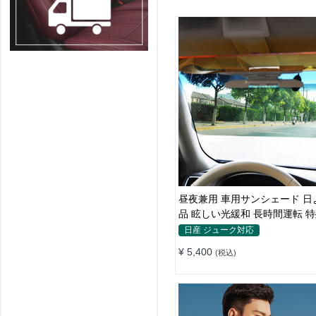
昼夜兼用 車用サンシェード 日
品 眩しい光緩和 長時間運転 
素材
日産 ジューク対応
¥ 5,400
(税込)