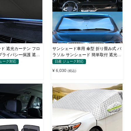
ド 遮光カーテン フロ
サンシェード車用 傘型 折り畳み式 パ
プライバシー保護 遮熱
ラソル サンシェード 簡単取付 遮光遮
熱 車窓日よけ UVカット
ジューク対応
日産 ジューク対応
¥ 6,030
(税込)