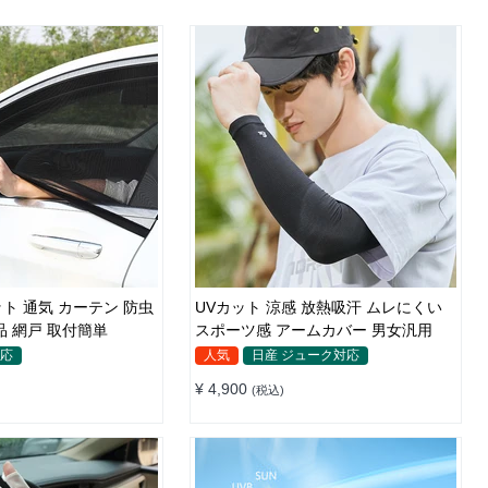
ト 通気 カーテン 防虫
UVカット 涼感 放熱吸汗 ムレにくい
品 網戸 取付簡単
スポーツ感 アームカバー 男女汎用
対応
人気
日産 ジューク対応
¥ 4,900
(税込)