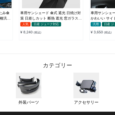
車用サンシェード 傘式 遮光 日焼け対
車用サンシェー
車種汎用
策 日差しカット 断熱 遮光 窓ガラスブ
かわいい サイ
レーカー付き 汎用 簡単取り付け 収納
光 遮熱 プラ
人気
日産 ジューク対応
汎用
日産 
バッグ付き 便利グッズ 環境にやさし
¥ 8,240
¥ 3,650
(税込)
(税込)
い
カテゴリー
外装パーツ
アクセサリー