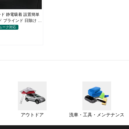
ド 静電吸着 設置簡単
ド ブラインド 日除け 遮
イバシー保護
ジューク対応
アウトドア
洗車・工具・メンテナンス