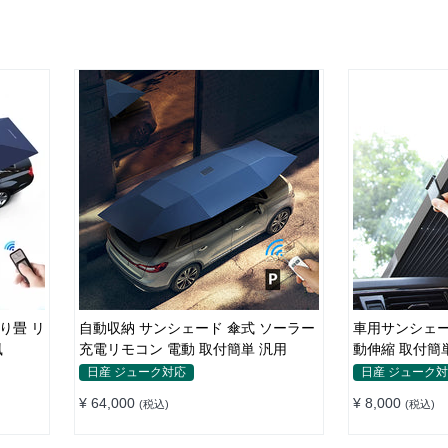
り畳 リ
自動収納 サンシェード 傘式 ソーラー
車用サンシェー
風
充電リモコン 電動 取付簡単 汎用
動伸縮 取付簡
ット 仮眠 断熱
日産 ジューク対応
日産 ジューク
¥ 64,000
¥ 8,000
(税込)
(税込)