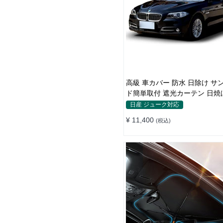
高級 車カバー 防水 日除け サンシェー
ド簡単取付 遮光カーテン 日焼
断熱 汎用
日産 ジューク対応
¥ 11,400
(税込)