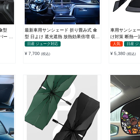
傘型
最新車用サンシェード 折り畳み式 傘
車用サンシェー
バー 収
型 日よけ 遮光遮熱 放熱効果倍増 収納
け対策 断熱一
ポーチ付き
ト付き 取付簡
日産 ジューク対応
人気
日産 
¥ 7,700
¥ 5,380
(税込)
(税込)