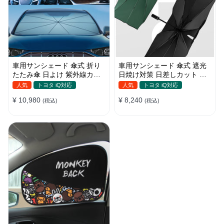
車用サンシェード 傘式 折り
車用サンシェード 傘式 遮光
たたみ傘 日よけ 紫外線カッ
日焼け対策 日差しカット 断
ト 車保護 車種汎用 収納便利
熱 遮光 窓ガラスブレーカー
人気
トヨタ iQ対応
人気
トヨタ iQ対応
付き 汎用 簡単取り付け 収納
¥ 10,980
¥ 8,240
(税込)
バッグ付き 便利グッズ 環境
(税込)
にやさしい