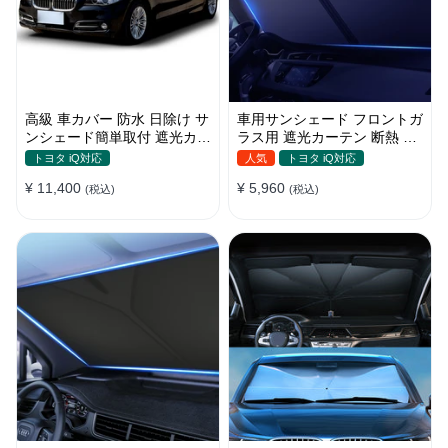
高級 車カバー 防水 日除け サ
車用サンシェード フロントガ
ンシェード簡単取付 遮光カー
ラス用 遮光カーテン 断熱 日
テン 日焼け対策 断熱 汎用
焼け 汎用 UVカット 取付簡単
トヨタ iQ対応
人気
トヨタ iQ対応
収納便利
¥ 11,400
¥ 5,960
(税込)
(税込)