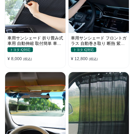
車用サンシェード 折り畳み式
車用サンシェード フロントガ
車用 自動伸縮 取付簡単 車中
ラス 自動巻き取り 断熱 紫外
泊 紫外線UVカット 仮眠 断熱
線 UVカット 取付収納便利
トヨタ iQ対応
トヨタ iQ対応
¥ 8,000
¥ 12,800
(税込)
(税込)