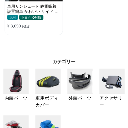
車用サンシェード 静電吸着
設置簡単 かわいい サイド ブ
ラインド 日除け 遮光 遮熱 プ
汎用
トヨタ iQ対応
ライバシー保護
¥ 3,650
(税込)
カテゴリー
内装パーツ
車用ボディ
外装パーツ
アクセサリ
カバー
ー