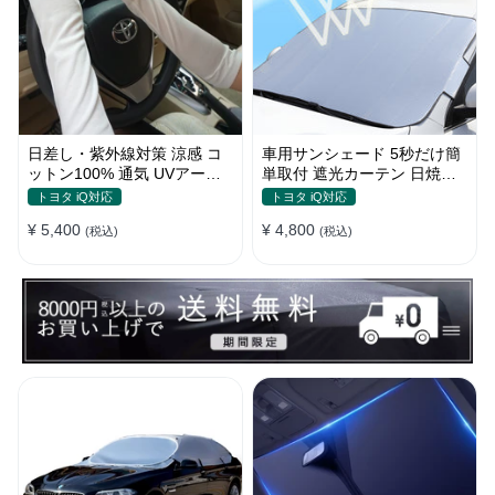
日差し・紫外線対策 涼感 コ
車用サンシェード 5秒だけ簡
ットン100% 通気 UVアーム
単取付 遮光カーテン 日焼け
カバー 美活計画
対策 断熱 汎用
トヨタ iQ対応
トヨタ iQ対応
¥ 5,400
¥ 4,800
(税込)
(税込)