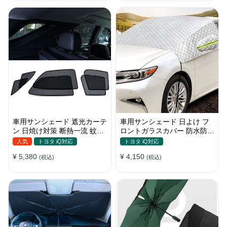
車用サンシェード 遮光カーテ
車用サンシェード 日よけ フ
ン 日焼け対策 断熱一流 蚊よ
ロントガラスカバー 防水防塵
け 汎用 マグネット付き 取付
遮光断熱 折畳 収納簡単 降雨
人気
トヨタ iQ対応
トヨタ iQ対応
簡単
雪対策
¥ 5,380
¥ 4,150
(税込)
(税込)