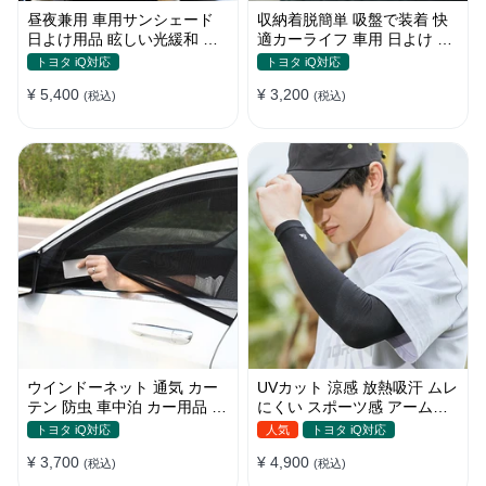
昼夜兼用 車用サンシェード
収納着脱簡単 吸盤で装着 快
日よけ用品 眩しい光緩和 長
適カーライフ 車用 日よけ 遮
時間運転 特殊遮光素材
光 UVカット 通気
トヨタ iQ対応
トヨタ iQ対応
¥ 5,400
¥ 3,200
(税込)
(税込)
ウインドーネット 通気 カー
UVカット 涼感 放熱吸汗 ムレ
テン 防虫 車中泊 カー用品 網
にくい スポーツ感 アームカ
戸 取付簡単
バー 男女汎用
トヨタ iQ対応
人気
トヨタ iQ対応
¥ 3,700
¥ 4,900
(税込)
(税込)