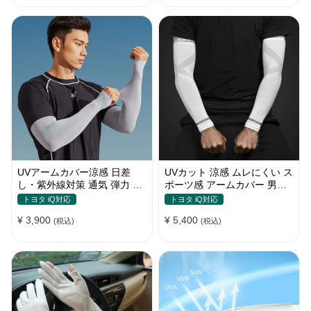
UVアームカバー涼感 日差
UVカット 涼感 ムレにくい ス
し・紫外線対策 通気 弾力 ス
ポーツ感 アームカバー 男女
ポーツ感 メンズ
汎用 xs-xxl
トヨタ iQ対応
トヨタ iQ対応
¥ 3,900
¥ 5,400
(税込)
(税込)