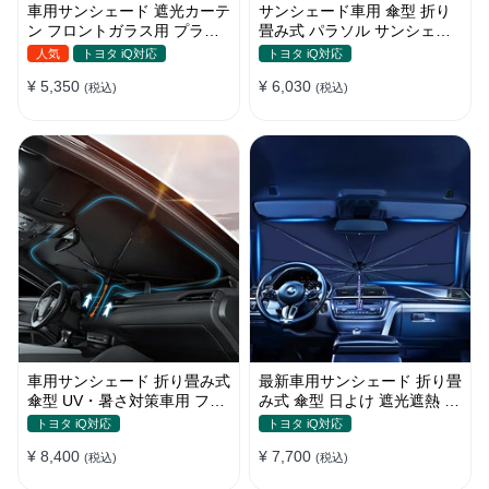
車用サンシェード 遮光カーテ
サンシェード車用 傘型 折り
ン フロントガラス用 プライ
畳み式 パラソル サンシェー
バシー保護 遮熱 日よけ 省エ
ド 簡単取付 遮光遮熱 車窓日
人気
トヨタ iQ対応
トヨタ iQ対応
ネ
よけ UVカット
¥ 5,350
¥ 6,030
(税込)
(税込)
車用サンシェード 折り畳み式
最新車用サンシェード 折り畳
傘型 UV・暑さ対策車用 フロ
み式 傘型 日よけ 遮光遮熱 放
ントカバー 収納簡単 おすす
熱効果倍増 収納ポーチ付き
トヨタ iQ対応
トヨタ iQ対応
め
¥ 8,400
¥ 7,700
(税込)
(税込)