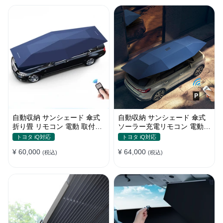
自動収納 サンシェード 傘式
自動収納 サンシェード 傘式
折り畳 リモコン 電動 取付簡
ソーラー充電リモコン 電動
単 汎用 防風
取付簡単 汎用
トヨタ iQ対応
トヨタ iQ対応
¥ 60,000
¥ 64,000
(税込)
(税込)