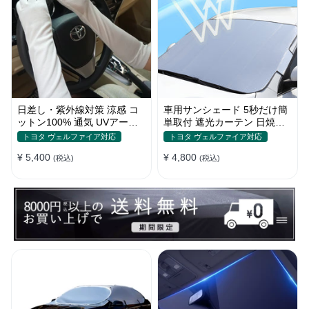
日差し・紫外線対策 涼感 コ
車用サンシェード 5秒だけ簡
ットン100% 通気 UVアーム
単取付 遮光カーテン 日焼け
カバー 美活計画
対策 断熱 汎用
トヨタ ヴェルファイア対応
トヨタ ヴェルファイア対応
¥ 5,400
¥ 4,800
(税込)
(税込)