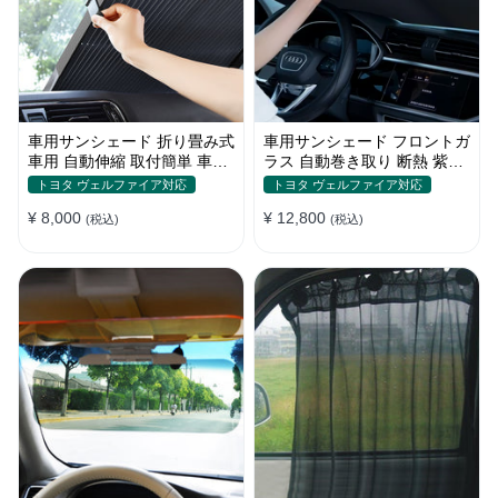
車用サンシェード 折り畳み式
車用サンシェード フロントガ
車用 自動伸縮 取付簡単 車中
ラス 自動巻き取り 断熱 紫外
泊 紫外線UVカット 仮眠 断熱
線 UVカット 取付収納便利
トヨタ ヴェルファイア対応
トヨタ ヴェルファイア対応
¥ 8,000
¥ 12,800
(税込)
(税込)