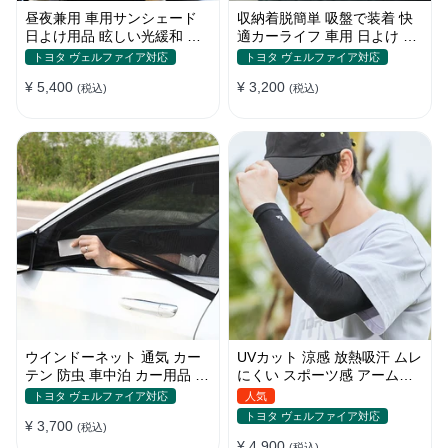
昼夜兼用 車用サンシェード
収納着脱簡単 吸盤で装着 快
日よけ用品 眩しい光緩和 長
適カーライフ 車用 日よけ 遮
時間運転 特殊遮光素材
光 UVカット 通気
トヨタ ヴェルファイア対応
トヨタ ヴェルファイア対応
¥ 5,400
¥ 3,200
(税込)
(税込)
ウインドーネット 通気 カー
UVカット 涼感 放熱吸汗 ムレ
テン 防虫 車中泊 カー用品 網
にくい スポーツ感 アームカ
戸 取付簡単
バー 男女汎用
トヨタ ヴェルファイア対応
人気
トヨタ ヴェルファイア対応
¥ 3,700
(税込)
¥ 4,900
(税込)