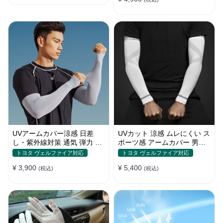
UVアームカバー涼感 日差
UVカット 涼感 ムレにくい ス
し・紫外線対策 通気 弾力 ス
ポーツ感 アームカバー 男女
ポーツ感 メンズ
汎用 xs-xxl
トヨタ ヴェルファイア対応
トヨタ ヴェルファイア対応
¥ 3,900
¥ 5,400
(税込)
(税込)