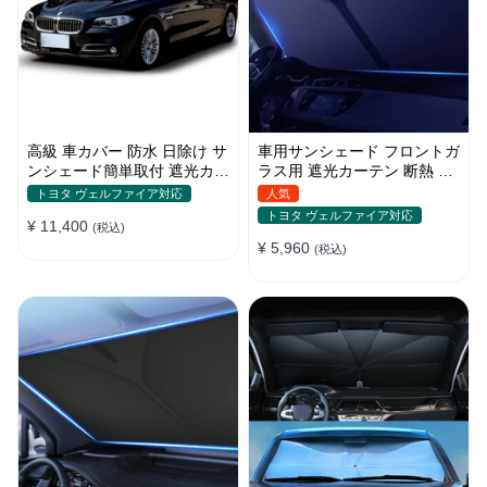
高級 車カバー 防水 日除け サ
車用サンシェード フロントガ
ンシェード簡単取付 遮光カー
ラス用 遮光カーテン 断熱 日
テン 日焼け対策 断熱 汎用
焼け 汎用 UVカット 取付簡単
トヨタ ヴェルファイア対応
人気
収納便利
トヨタ ヴェルファイア対応
¥ 11,400
(税込)
¥ 5,960
(税込)