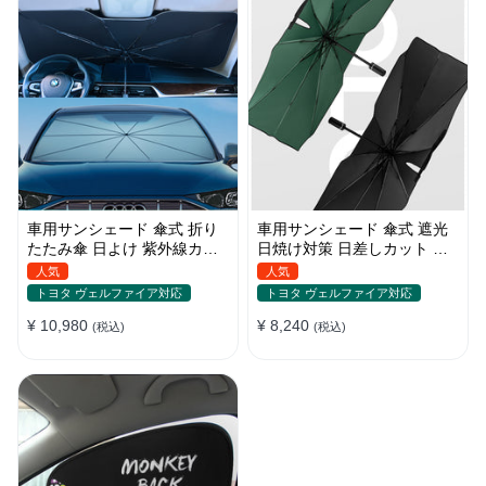
車用サンシェード 傘式 折り
車用サンシェード 傘式 遮光
たたみ傘 日よけ 紫外線カッ
日焼け対策 日差しカット 断
ト 車保護 車種汎用 収納便利
熱 遮光 窓ガラスブレーカー
人気
人気
付き 汎用 簡単取り付け 収納
トヨタ ヴェルファイア対応
トヨタ ヴェルファイア対応
バッグ付き 便利グッズ 環境
¥ 10,980
¥ 8,240
にやさしい
(税込)
(税込)