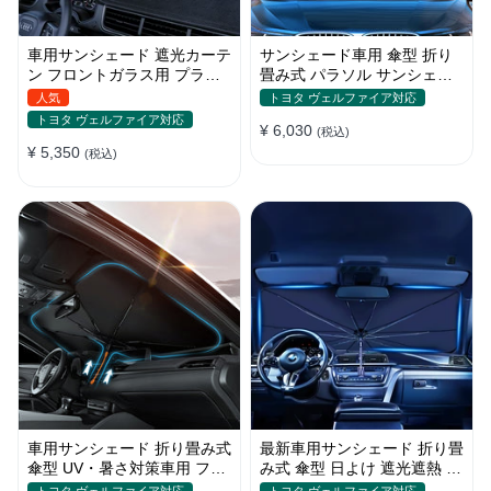
車用サンシェード 遮光カーテ
サンシェード車用 傘型 折り
ン フロントガラス用 プライ
畳み式 パラソル サンシェー
バシー保護 遮熱 日よけ 省エ
ド 簡単取付 遮光遮熱 車窓日
人気
トヨタ ヴェルファイア対応
ネ
よけ UVカット
トヨタ ヴェルファイア対応
¥ 6,030
(税込)
¥ 5,350
(税込)
車用サンシェード 折り畳み式
最新車用サンシェード 折り畳
傘型 UV・暑さ対策車用 フロ
み式 傘型 日よけ 遮光遮熱 放
ントカバー 収納簡単 おすす
熱効果倍増 収納ポーチ付き