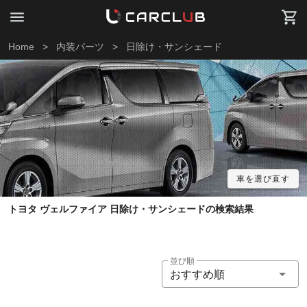
Home
>
内装パーツ
>
日除け・サンシェード
車を選び直す
トヨタ ヴェルファイア 日除け・サンシェードの検索結果
並び順
おすすめ順