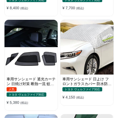
トヨタ ヴェルファイア対応
トヨタ ヴェルファイア対応
め
¥ 8,400
¥ 7,700
(税込)
(税込)
車用サンシェード 遮光カーテ
車用サンシェード 日よけ フ
ン 日焼け対策 断熱一流 蚊よ
ロントガラスカバー 防水防塵
け 汎用 マグネット付き 取付
遮光断熱 折畳 収納簡単 降雨
人気
トヨタ ヴェルファイア対応
簡単
雪対策
トヨタ ヴェルファイア対応
¥ 4,150
(税込)
¥ 5,380
(税込)