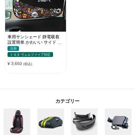
車用サンシェード 静電吸着
設置簡単 かわいい サイド ブ
ラインド 日除け 遮光 遮熱 プ
汎用
ライバシー保護
トヨタ ヴェルファイア対応
¥ 3,650
(税込)
カテゴリー