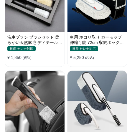
洗車ブラシ ブラシセット 柔
車用 ホコリ取り カーモップ
らかい天然豚毛 ディテールブ
伸縮可能 72cm 収納ボックス
ラシ 隙間ブラシ 筆タイプ
付き 軽量・コンパクト
日産 セレナ対応
日産 セレナ対応
¥ 1,850
¥ 5,250
(税込)
(税込)