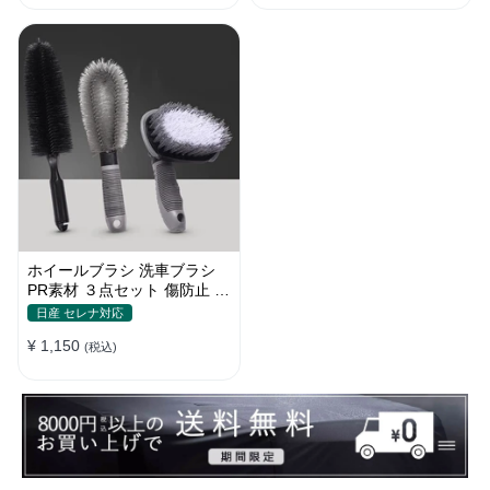
ホイールブラシ 洗車ブラシ
PR素材 ３点セット 傷防止 カ
ーウォッシュ プロ仕様
日産 セレナ対応
¥ 1,150
(税込)