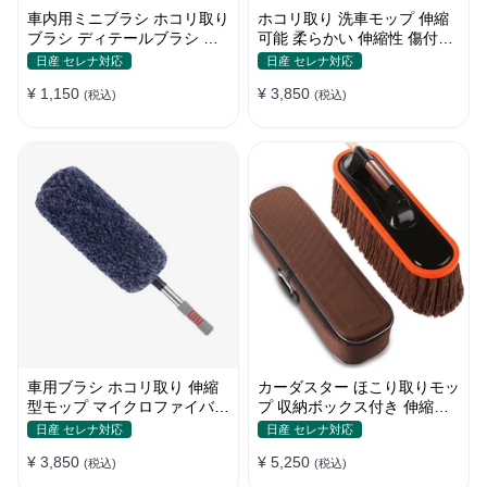
車内用ミニブラシ ホコリ取り
ホコリ取り 洗車モップ 伸縮
ブラシ ディテールブラシ 筆
可能 柔らかい 伸縮性 傷付け
タイプ 車 エアコン吹き出し
防止 軽量・コンパクト
日産 セレナ対応
日産 セレナ対応
口
¥ 1,150
¥ 3,850
(税込)
(税込)
車用ブラシ ホコリ取り 伸縮
カーダスター ほこり取りモッ
型モップ マイクロファイバー
プ 収納ボックス付き 伸縮可
洗車道具 軽量・コンパクト
能 ワックスブラシ 洗車ブラ
日産 セレナ対応
日産 セレナ対応
シ
¥ 3,850
¥ 5,250
(税込)
(税込)