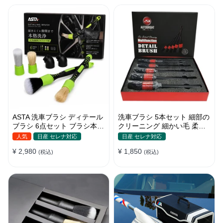
ASTA 洗車ブラシ ディテール
洗車ブラシ 5本セット 細部の
ブラシ 6点セット ブラシ本体
クリーニング 細かい毛 柔ら
2本 替えヘッド2個 アダプタ
かい豚毛 ディテールブラシ
人気
日産 セレナ対応
日産 セレナ対応
ー2個 車内外 ホイール ダッ
¥ 2,980
¥ 1,850
シュボード
(税込)
(税込)