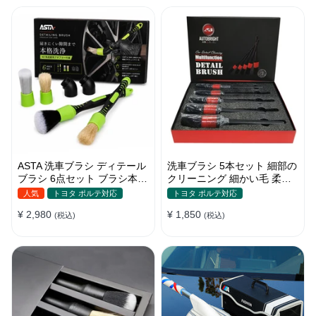
ASTA 洗車ブラシ ディテール
洗車ブラシ 5本セット 細部の
ブラシ 6点セット ブラシ本体
クリーニング 細かい毛 柔ら
2本 替えヘッド2個 アダプタ
かい豚毛 ディテールブラシ
人気
トヨタ ポルテ対応
トヨタ ポルテ対応
ー2個 車内外 ホイール ダッ
¥ 2,980
¥ 1,850
シュボード
(税込)
(税込)