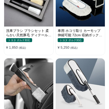
洗車ブラシ ブラシセット 柔
車用 ホコリ取り カーモップ
らかい天然豚毛 ディテールブ
伸縮可能 72cm 収納ボックス
ラシ 隙間ブラシ 筆タイプ
付き 軽量・コンパクト
トヨタ ポルテ対応
トヨタ ポルテ対応
¥ 1,850
¥ 5,250
(税込)
(税込)