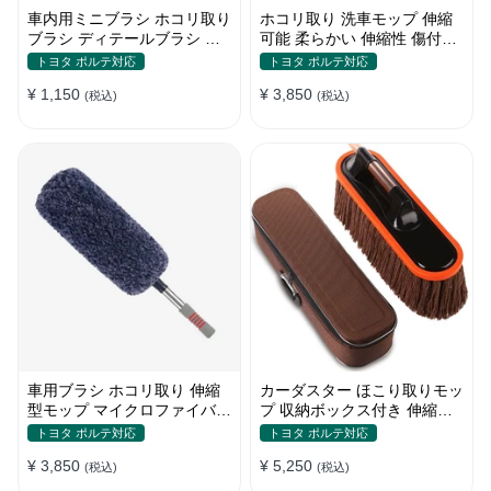
車内用ミニブラシ ホコリ取り
ホコリ取り 洗車モップ 伸縮
ブラシ ディテールブラシ 筆
可能 柔らかい 伸縮性 傷付け
タイプ 車 エアコン吹き出し
防止 軽量・コンパクト
トヨタ ポルテ対応
トヨタ ポルテ対応
口
¥ 1,150
¥ 3,850
(税込)
(税込)
車用ブラシ ホコリ取り 伸縮
カーダスター ほこり取りモッ
型モップ マイクロファイバー
プ 収納ボックス付き 伸縮可
洗車道具 軽量・コンパクト
能 ワックスブラシ 洗車ブラ
トヨタ ポルテ対応
トヨタ ポルテ対応
シ
¥ 3,850
¥ 5,250
(税込)
(税込)