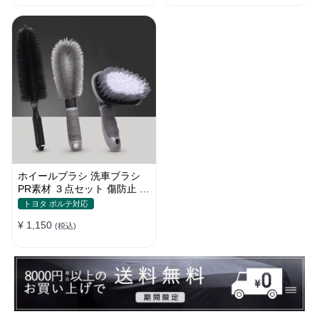
ホイールブラシ 洗車ブラシ
PR素材 ３点セット 傷防止 カ
ーウォッシュ プロ仕様
トヨタ ポルテ対応
¥ 1,150
(税込)