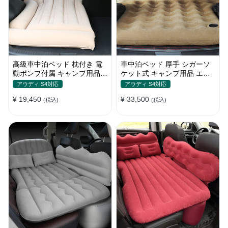
高級車中泊ベッド 枕付き 電
車中泊ベッド 厚手 シガーソ
動ポンプ付属 キャンプ用品
ケット式 キャンプ用品 エア
エアーベッド 普通車 SUV
ーベッド 収納袋付き 普通車
アウディ S4対応
アウディ S4対応
SUV適用
¥ 19,450
¥ 33,500
(税込)
(税込)