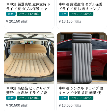
車中泊 厳選表地 立体支持 ド
車中泊 厳選生地 ダブル保護
ライブ 夏 ダブル保護 キャン
ドライブ 夏 快適 キャンプ 旅
プ 旅行 収納便利 取付簡単 全
行 収納便利 全車種 多色 エア
汎用
アウディ S4対応
汎用
アウディ S4対応
車種 エアーベッド
ーベッド
¥ 20,150
¥ 18,150
(税込)
(税込)
車中泊 高級品 ビッグサイズ
車中泊 シングル ドライブ 夏
贅沢生地 SUV ドライブ 夏 快
キャンプ 快適 多用 軽量 便利
適 キャンプ 旅行 収納便利 エ
省スペース 旅行 エアーベッ
汎用
アウディ S4対応
汎用
アウディ S4対応
アーベッド
ド
¥ 30,500
¥ 13,050
(税込)
(税込)