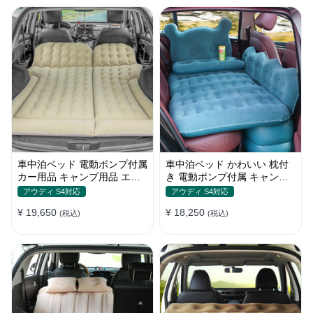
車中泊ベッド 電動ポンプ付属
車中泊ベッド かわいい 枕付
カー用品 キャンプ用品 エア
き 電動ポンプ付属 キャンプ
ーベッド SUV車 普通車適用
用品 エアーベッド 普通車
アウディ S4対応
アウディ S4対応
SUV
¥ 19,650
¥ 18,250
(税込)
(税込)