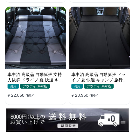
車中泊 高級品 自動膨張 支持
車中泊 高級品 自動膨張 ドラ
力抜群 ドライブ 夏 快適 キャ
イブ 夏 快適 キャンプ 旅行
ンプ 旅行 省スペース エアー
多用 取付簡単 収納便利 エア
汎用
アウディ S4対応
汎用
アウディ S4対応
ベッド
ーベッド
¥ 22,850
¥ 23,950
(税込)
(税込)