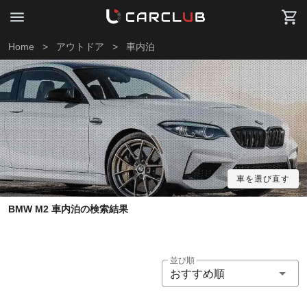
Home
>
アウトドア
>
車内泊
車を選び直す
BMW M2 車内泊の検索結果
並び順
おすすめ順