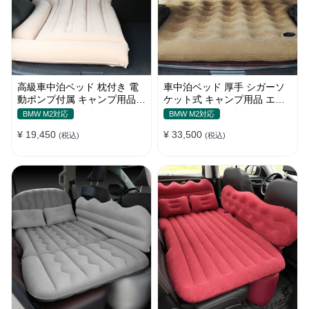
高級車中泊ベッド 枕付き 電
車中泊ベッド 厚手 シガーソ
動ポンプ付属 キャンプ用品
ケット式 キャンプ用品 エア
エアーベッド 普通車 SUV
ーベッド 収納袋付き 普通車
BMW M2対応
BMW M2対応
SUV適用
¥ 19,450
¥ 33,500
(税込)
(税込)