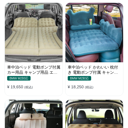
車中泊ベッド 電動ポンプ付属
車中泊ベッド かわいい 枕付
カー用品 キャンプ用品 エア
き 電動ポンプ付属 キャンプ
ーベッド SUV車 普通車適用
用品 エアーベッド 普通車
BMW M2対応
BMW M2対応
SUV
¥ 19,650
¥ 18,250
(税込)
(税込)