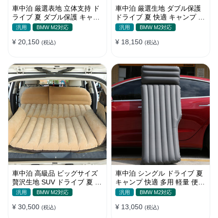
車中泊 厳選表地 立体支持 ド
車中泊 厳選生地 ダブル保護
ライブ 夏 ダブル保護 キャン
ドライブ 夏 快適 キャンプ 旅
プ 旅行 収納便利 取付簡単 全
行 収納便利 全車種 多色 エア
汎用
BMW M2対応
汎用
BMW M2対応
車種 エアーベッド
ーベッド
¥ 20,150
¥ 18,150
(税込)
(税込)
車中泊 高級品 ビッグサイズ
車中泊 シングル ドライブ 夏
贅沢生地 SUV ドライブ 夏 快
キャンプ 快適 多用 軽量 便利
適 キャンプ 旅行 収納便利 エ
省スペース 旅行 エアーベッ
汎用
BMW M2対応
汎用
BMW M2対応
アーベッド
ド
¥ 30,500
¥ 13,050
(税込)
(税込)