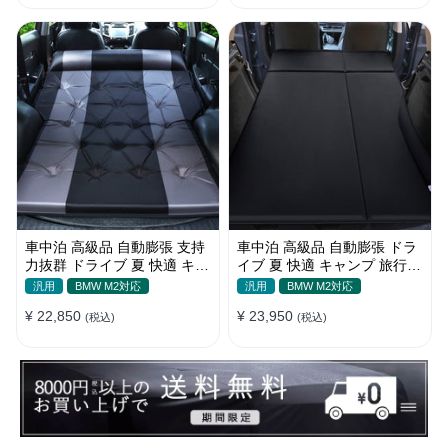
車中泊 高級品 自動膨張 支持
車中泊 高級品 自動膨張 ドラ
力抜群 ドライブ 夏 快適 キャ
イブ 夏 快適 キャンプ 旅行
ンプ 旅行 省スペース エアー
多用 取付簡単 収納便利 エア
汎用
BMW M2対応
汎用
BMW M2対応
ベッド
ーベッド
¥ 22,850
¥ 23,950
(税込)
(税込)