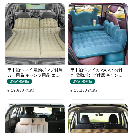
車中泊ベッド 電動ポンプ付属
車中泊ベッド かわいい 枕付
カー用品 キャンプ用品 エア
き 電動ポンプ付属 キャンプ
ーベッド SUV車 普通車適用
用品 エアーベッド 普通車
BMW M5対応
BMW M5対応
SUV
¥ 19,650
¥ 18,250
(税込)
(税込)