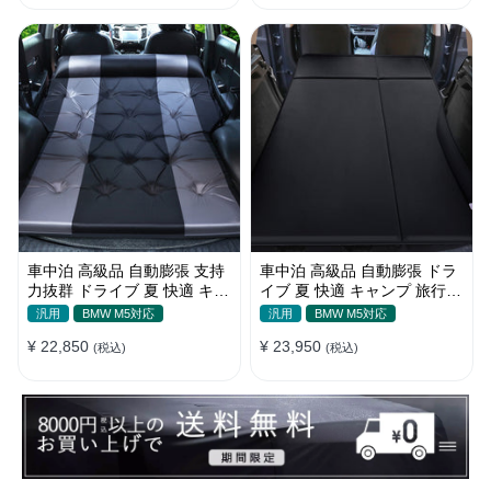
車中泊 高級品 自動膨張 支持
車中泊 高級品 自動膨張 ドラ
力抜群 ドライブ 夏 快適 キャ
イブ 夏 快適 キャンプ 旅行
ンプ 旅行 省スペース エアー
多用 取付簡単 収納便利 エア
汎用
BMW M5対応
汎用
BMW M5対応
ベッド
ーベッド
¥ 22,850
¥ 23,950
(税込)
(税込)