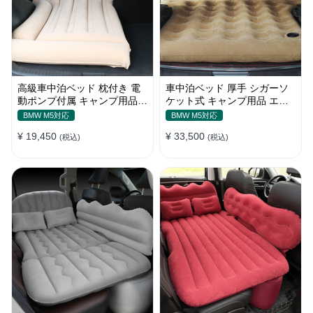
高級車中泊ベッド 枕付き 電
車中泊ベッド 厚手 シガーソ
動ポンプ付属 キャンプ用品
ケット式 キャンプ用品 エア
エアーベッド 普通車 SUV
ーベッド 収納袋付き 普通車
BMW M5対応
BMW M5対応
SUV適用
¥ 19,450
¥ 33,500
(税込)
(税込)