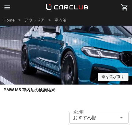
Home
>
アウトドア
>
車内泊
車を選び直す
BMW M5 車内泊の検索結果
並び順
おすすめ順