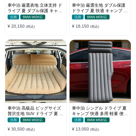
車中泊 厳選表地 立体支持 ド
車中泊 厳選生地 ダブル保護
ライブ 夏 ダブル保護 キャン
ドライブ 夏 快適 キャンプ 旅
プ 旅行 収納便利 取付簡単 全
行 収納便利 全車種 多色 エア
汎用
BMW M5対応
汎用
BMW M5対応
車種 エアーベッド
ーベッド
¥ 20,150
¥ 18,150
(税込)
(税込)
車中泊 高級品 ビッグサイズ
車中泊 シングル ドライブ 夏
贅沢生地 SUV ドライブ 夏 快
キャンプ 快適 多用 軽量 便利
適 キャンプ 旅行 収納便利 エ
省スペース 旅行 エアーベッ
汎用
BMW M5対応
汎用
BMW M5対応
アーベッド
ド
¥ 30,500
¥ 13,050
(税込)
(税込)