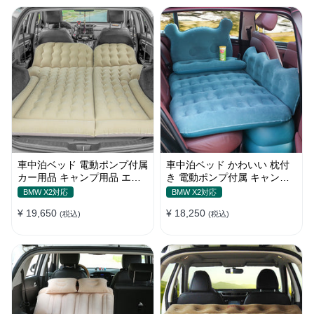
車中泊ベッド 電動ポンプ付属
車中泊ベッド かわいい 枕付
カー用品 キャンプ用品 エア
き 電動ポンプ付属 キャンプ
ーベッド SUV車 普通車適用
用品 エアーベッド 普通車
BMW X2対応
BMW X2対応
SUV
¥ 19,650
¥ 18,250
(税込)
(税込)