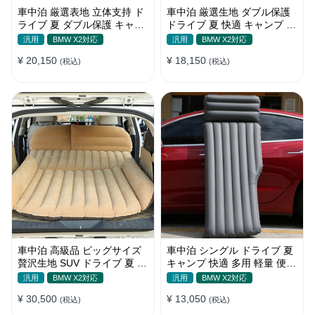
車中泊 厳選表地 立体支持 ド
車中泊 厳選生地 ダブル保護
ライブ 夏 ダブル保護 キャン
ドライブ 夏 快適 キャンプ 旅
プ 旅行 収納便利 取付簡単 全
行 収納便利 全車種 多色 エア
汎用
BMW X2対応
汎用
BMW X2対応
車種 エアーベッド
ーベッド
¥ 20,150
¥ 18,150
(税込)
(税込)
車中泊 高級品 ビッグサイズ
車中泊 シングル ドライブ 夏
贅沢生地 SUV ドライブ 夏 快
キャンプ 快適 多用 軽量 便利
適 キャンプ 旅行 収納便利 エ
省スペース 旅行 エアーベッ
汎用
BMW X2対応
汎用
BMW X2対応
アーベッド
ド
¥ 30,500
¥ 13,050
(税込)
(税込)