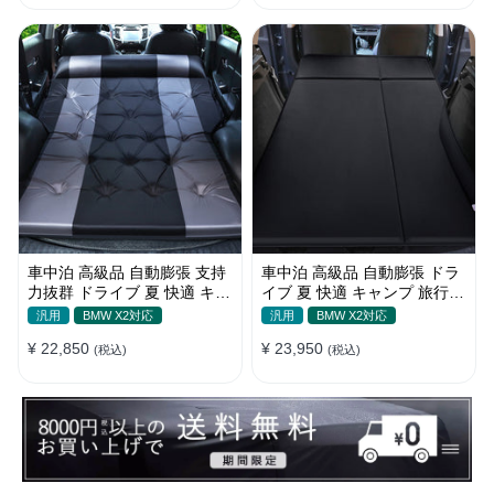
車中泊 高級品 自動膨張 支持
車中泊 高級品 自動膨張 ドラ
力抜群 ドライブ 夏 快適 キャ
イブ 夏 快適 キャンプ 旅行
ンプ 旅行 省スペース エアー
多用 取付簡単 収納便利 エア
汎用
BMW X2対応
汎用
BMW X2対応
ベッド
ーベッド
¥ 22,850
¥ 23,950
(税込)
(税込)