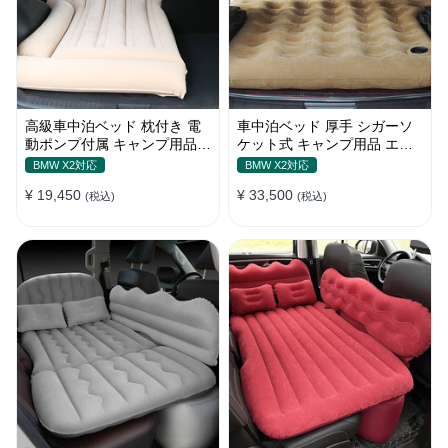
高級車中泊ベッド 枕付き 電
車中泊ベッド 厚手 シガーソ
動ポンプ付属 キャンプ用品
ケット式 キャンプ用品 エア
エアーベッド 普通車 SUV
ーベッド 収納袋付き 普通車
BMW X2対応
BMW X2対応
SUV適用
¥ 19,450
¥ 33,500
(税込)
(税込)