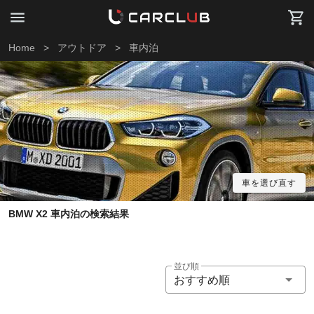
Home
>
アウトドア
>
車内泊
車を選び直す
BMW X2 車内泊の検索結果
並び順
おすすめ順