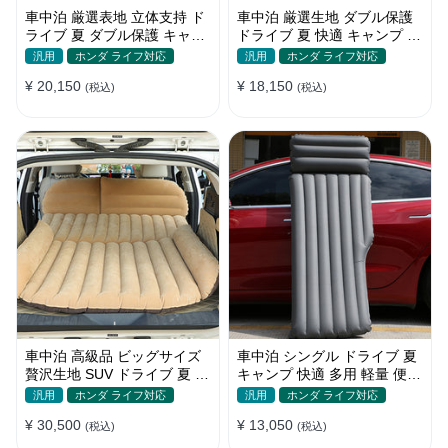
車中泊 厳選表地 立体支持 ド
車中泊 厳選生地 ダブル保護
ライブ 夏 ダブル保護 キャン
ドライブ 夏 快適 キャンプ 旅
プ 旅行 収納便利 取付簡単 全
行 収納便利 全車種 多色 エア
汎用
ホンダ ライフ対応
汎用
ホンダ ライフ対応
車種 エアーベッド
ーベッド
¥ 20,150
¥ 18,150
(税込)
(税込)
車中泊 高級品 ビッグサイズ
車中泊 シングル ドライブ 夏
贅沢生地 SUV ドライブ 夏 快
キャンプ 快適 多用 軽量 便利
適 キャンプ 旅行 収納便利 エ
省スペース 旅行 エアーベッ
汎用
ホンダ ライフ対応
汎用
ホンダ ライフ対応
アーベッド
ド
¥ 30,500
¥ 13,050
(税込)
(税込)