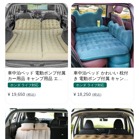
車中泊ベッド 電動ポンプ付属
車中泊ベッド かわいい 枕付
カー用品 キャンプ用品 エア
き 電動ポンプ付属 キャンプ
ーベッド SUV車 普通車適用
用品 エアーベッド 普通車
ホンダ ライフ対応
ホンダ ライフ対応
SUV
¥ 19,650
¥ 18,250
(税込)
(税込)