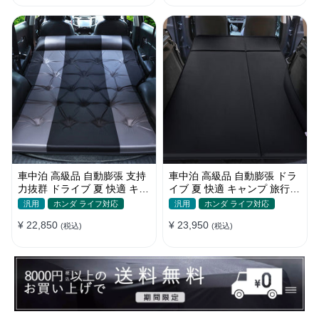
車中泊 高級品 自動膨張 支持
車中泊 高級品 自動膨張 ドラ
力抜群 ドライブ 夏 快適 キャ
イブ 夏 快適 キャンプ 旅行
ンプ 旅行 省スペース エアー
多用 取付簡単 収納便利 エア
汎用
ホンダ ライフ対応
汎用
ホンダ ライフ対応
ベッド
ーベッド
¥ 22,850
¥ 23,950
(税込)
(税込)