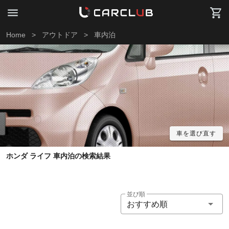
Home
>
アウトドア
>
車内泊
車を選び直す
ホンダ ライフ 車内泊の検索結果
並び順
おすすめ順