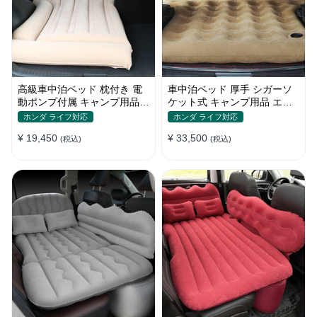
高級車中泊ベッド 枕付き 電
車中泊ベッド 厚手 シガーソ
動ポンプ付属 キャンプ用品
ケット式 キャンプ用品 エア
エアーベッド 普通車 SUV
ーベッド 収納袋付き 普通車
ホンダ ライフ対応
ホンダ ライフ対応
SUV適用
¥ 19,450
¥ 33,500
(税込)
(税込)