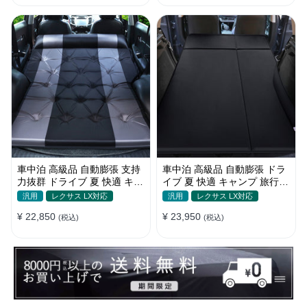
車中泊 高級品 自動膨張 支持
車中泊 高級品 自動膨張 ドラ
力抜群 ドライブ 夏 快適 キャ
イブ 夏 快適 キャンプ 旅行
ンプ 旅行 省スペース エアー
多用 取付簡単 収納便利 エア
汎用
レクサス LX対応
汎用
レクサス LX対応
ベッド
ーベッド
¥ 22,850
¥ 23,950
(税込)
(税込)