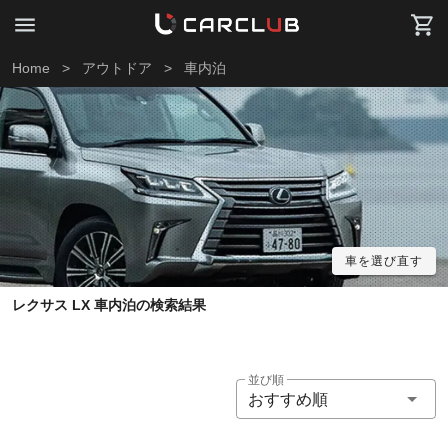
Home
>
アウトドア
>
車内泊
車を選び直す
レクサス LX 車内泊の検索結果
並び順
おすすめ順