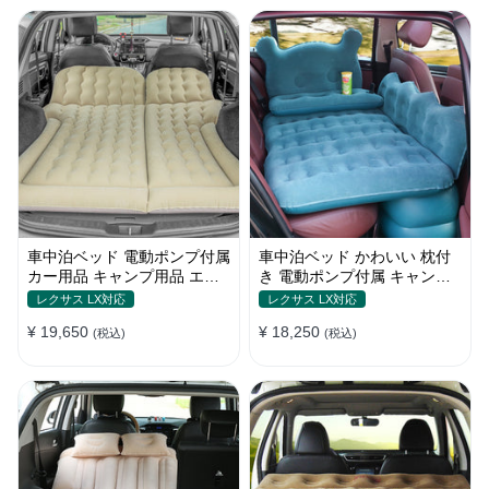
車中泊ベッド 電動ポンプ付属
車中泊ベッド かわいい 枕付
カー用品 キャンプ用品 エア
き 電動ポンプ付属 キャンプ
ーベッド SUV車 普通車適用
用品 エアーベッド 普通車
レクサス LX対応
レクサス LX対応
SUV
¥ 19,650
¥ 18,250
(税込)
(税込)