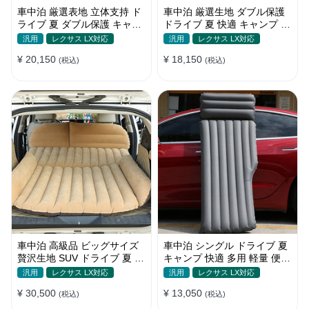
車中泊 厳選表地 立体支持 ド
車中泊 厳選生地 ダブル保護
ライブ 夏 ダブル保護 キャン
ドライブ 夏 快適 キャンプ 旅
プ 旅行 収納便利 取付簡単 全
行 収納便利 全車種 多色 エア
汎用
レクサス LX対応
汎用
レクサス LX対応
車種 エアーベッド
ーベッド
¥ 20,150
¥ 18,150
(税込)
(税込)
車中泊 高級品 ビッグサイズ
車中泊 シングル ドライブ 夏
贅沢生地 SUV ドライブ 夏 快
キャンプ 快適 多用 軽量 便利
適 キャンプ 旅行 収納便利 エ
省スペース 旅行 エアーベッ
汎用
レクサス LX対応
汎用
レクサス LX対応
アーベッド
ド
¥ 30,500
¥ 13,050
(税込)
(税込)