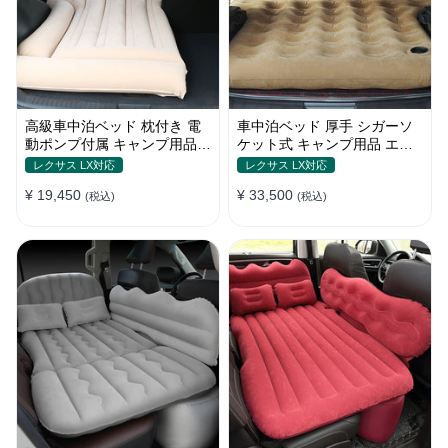
高級車中泊ベッド 枕付き 電
車中泊ベッド 厚手 シガーソ
動ポンプ付属 キャンプ用品
ケット式 キャンプ用品 エア
エアーベッド 普通車 SUV
ーベッド 収納袋付き 普通車
レクサス LX対応
レクサス LX対応
SUV適用
¥ 19,450
¥ 33,500
(税込)
(税込)