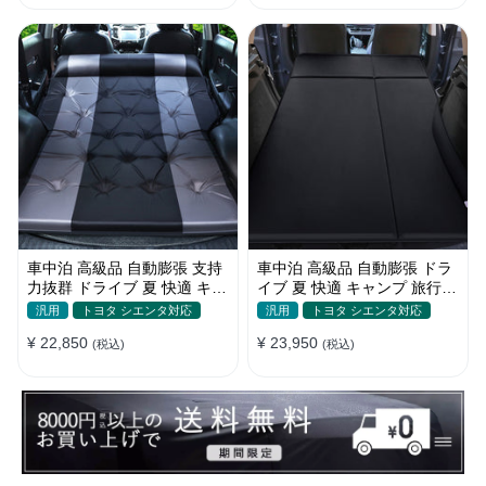
車中泊 高級品 自動膨張 支持
車中泊 高級品 自動膨張 ドラ
力抜群 ドライブ 夏 快適 キャ
イブ 夏 快適 キャンプ 旅行
ンプ 旅行 省スペース エアー
多用 取付簡単 収納便利 エア
汎用
トヨタ シエンタ対応
汎用
トヨタ シエンタ対応
ベッド
ーベッド
¥ 22,850
¥ 23,950
(税込)
(税込)