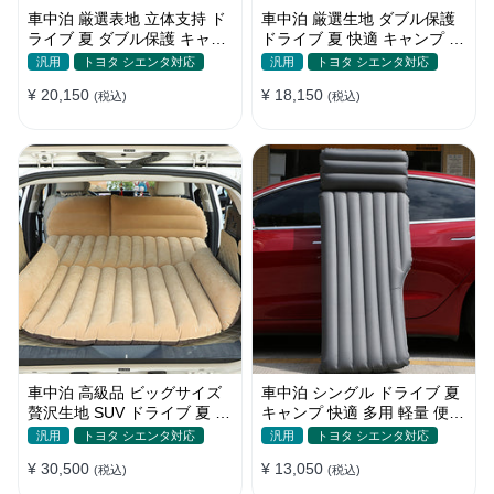
車中泊 厳選表地 立体支持 ド
車中泊 厳選生地 ダブル保護
ライブ 夏 ダブル保護 キャン
ドライブ 夏 快適 キャンプ 旅
プ 旅行 収納便利 取付簡単 全
行 収納便利 全車種 多色 エア
汎用
トヨタ シエンタ対応
汎用
トヨタ シエンタ対応
車種 エアーベッド
ーベッド
¥ 20,150
¥ 18,150
(税込)
(税込)
車中泊 高級品 ビッグサイズ
車中泊 シングル ドライブ 夏
贅沢生地 SUV ドライブ 夏 快
キャンプ 快適 多用 軽量 便利
適 キャンプ 旅行 収納便利 エ
省スペース 旅行 エアーベッ
汎用
トヨタ シエンタ対応
汎用
トヨタ シエンタ対応
アーベッド
ド
¥ 30,500
¥ 13,050
(税込)
(税込)