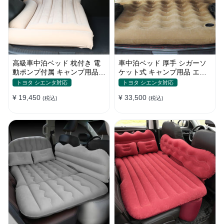
高級車中泊ベッド 枕付き 電
車中泊ベッド 厚手 シガーソ
動ポンプ付属 キャンプ用品
ケット式 キャンプ用品 エア
エアーベッド 普通車 SUV
ーベッド 収納袋付き 普通車
トヨタ シエンタ対応
トヨタ シエンタ対応
SUV適用
¥ 19,450
¥ 33,500
(税込)
(税込)