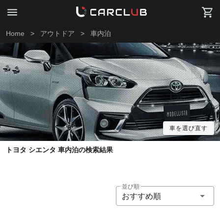
Home
>
アウトドア
>
車内泊
車を選び直す
トヨタ シエンタ 車内泊の検索結果
並び順
おすすめ順