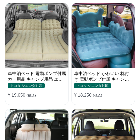
車中泊ベッド 電動ポンプ付属
車中泊ベッド かわいい 枕付
カー用品 キャンプ用品 エア
き 電動ポンプ付属 キャンプ
ーベッド SUV車 普通車適用
用品 エアーベッド 普通車
トヨタ シエンタ対応
トヨタ シエンタ対応
SUV
¥ 19,650
¥ 18,250
(税込)
(税込)