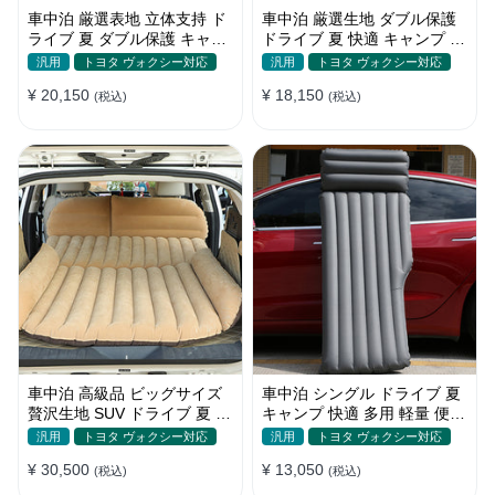
車中泊 厳選表地 立体支持 ド
車中泊 厳選生地 ダブル保護
ライブ 夏 ダブル保護 キャン
ドライブ 夏 快適 キャンプ 旅
プ 旅行 収納便利 取付簡単 全
行 収納便利 全車種 多色 エア
汎用
トヨタ ヴォクシー対応
汎用
トヨタ ヴォクシー対応
車種 エアーベッド
ーベッド
¥ 20,150
¥ 18,150
(税込)
(税込)
車中泊 高級品 ビッグサイズ
車中泊 シングル ドライブ 夏
贅沢生地 SUV ドライブ 夏 快
キャンプ 快適 多用 軽量 便利
適 キャンプ 旅行 収納便利 エ
省スペース 旅行 エアーベッ
汎用
トヨタ ヴォクシー対応
汎用
トヨタ ヴォクシー対応
アーベッド
ド
¥ 30,500
¥ 13,050
(税込)
(税込)