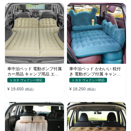
車中泊ベッド 電動ポンプ付属
車中泊ベッド かわいい 枕付
カー用品 キャンプ用品 エア
き 電動ポンプ付属 キャンプ
ーベッド SUV車 普通車適用
用品 エアーベッド 普通車
トヨタ ヴォクシー対応
トヨタ ヴォクシー対応
SUV
¥ 19,650
¥ 18,250
(税込)
(税込)