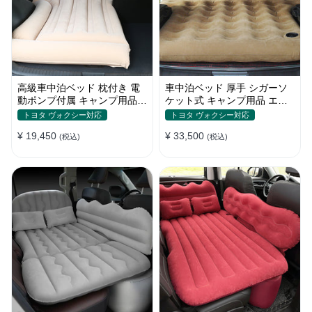
高級車中泊ベッド 枕付き 電
車中泊ベッド 厚手 シガーソ
動ポンプ付属 キャンプ用品
ケット式 キャンプ用品 エア
エアーベッド 普通車 SUV
ーベッド 収納袋付き 普通車
トヨタ ヴォクシー対応
トヨタ ヴォクシー対応
SUV適用
¥ 19,450
¥ 33,500
(税込)
(税込)