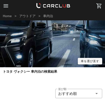
Home
>
アウトドア
>
車内泊
車を選び直す
トヨタ ヴォクシー 車内泊の検索結果
並び順
おすすめ順