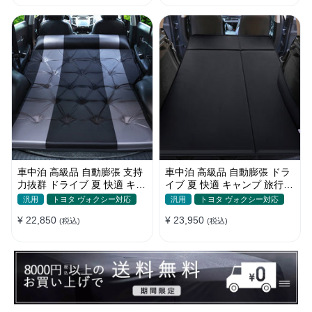
車中泊 高級品 自動膨張 支持
車中泊 高級品 自動膨張 ドラ
力抜群 ドライブ 夏 快適 キャ
イブ 夏 快適 キャンプ 旅行
ンプ 旅行 省スペース エアー
多用 取付簡単 収納便利 エア
汎用
トヨタ ヴォクシー対応
汎用
トヨタ ヴォクシー対応
ベッド
ーベッド
¥ 22,850
¥ 23,950
(税込)
(税込)