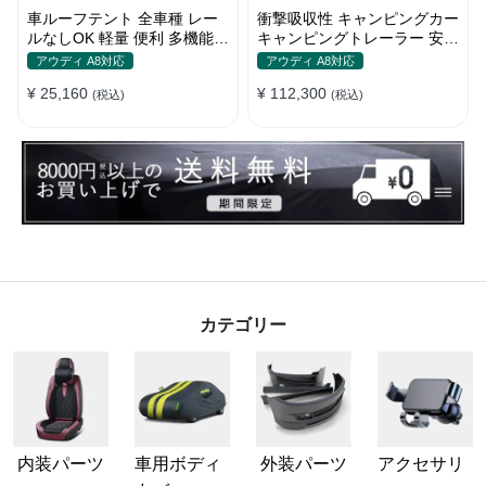
車ルーフテント 全車種 レー
衝撃吸収性 キャンピングカー
ルなしOK 軽量 便利 多機能
キャンピングトレーラー 安全
日除け 防水 頑丈 夏ドライブ
性 簡単収納 大容量 ベビーカ
アウディ A8対応
アウディ A8対応
キャンプ
ー
¥ 25,160
¥ 112,300
(税込)
(税込)
カテゴリー
内装パーツ
車用ボディ
外装パーツ
アクセサリ