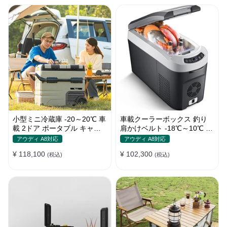
小型ミニ冷蔵庫 -20～20℃ 車
車載クーラーボックス 釣り
載 2ドア ポータブル キャン
肩かけベルト -18℃～10℃ 冷
プ アウトドア 車中泊 静音
凍冷蔵庫 車中泊 キャンプ 家
アウディ A8対応
アウディ A8対応
庭用
¥ 118,100
¥ 102,300
(税込)
(税込)