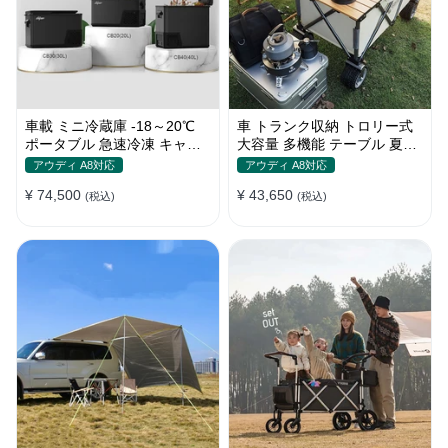
車載 ミニ冷蔵庫 -18～20℃
車 トランク収納 トロリー式
ポータブル 急速冷凍 キャン
大容量 多機能 テーブル 夏ド
プ アウトドア 車中泊 静音
ライブ キャンプ ピクニック
アウディ A8対応
アウディ A8対応
おしゃれ
¥ 74,500
¥ 43,650
(税込)
(税込)