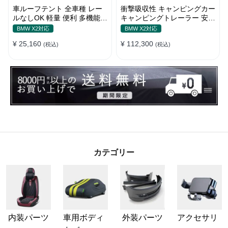
車ルーフテント 全車種 レー
衝撃吸収性 キャンピングカー
ルなしOK 軽量 便利 多機能
キャンピングトレーラー 安全
日除け 防水 頑丈 夏ドライブ
性 簡単収納 大容量 ベビーカ
BMW X2対応
BMW X2対応
キャンプ
ー
¥ 25,160
¥ 112,300
(税込)
(税込)
カテゴリー
内装パーツ
車用ボディ
外装パーツ
アクセサリ