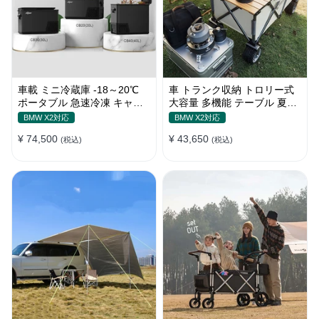
車載 ミニ冷蔵庫 -18～20℃
車 トランク収納 トロリー式
ポータブル 急速冷凍 キャン
大容量 多機能 テーブル 夏ド
プ アウトドア 車中泊 静音
ライブ キャンプ ピクニック
BMW X2対応
BMW X2対応
おしゃれ
¥ 74,500
¥ 43,650
(税込)
(税込)