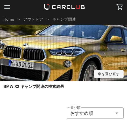
Home
>
アウトドア
>
キャンプ関連
車を選び直す
BMW X2 キャンプ関連の検索結果
並び順
おすすめ順