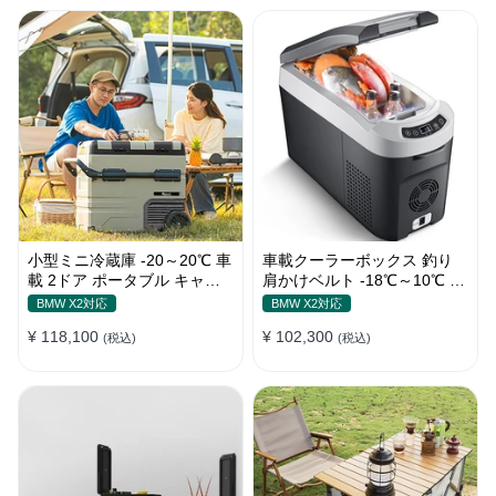
小型ミニ冷蔵庫 -20～20℃ 車
車載クーラーボックス 釣り
載 2ドア ポータブル キャン
肩かけベルト -18℃～10℃ 冷
プ アウトドア 車中泊 静音
凍冷蔵庫 車中泊 キャンプ 家
BMW X2対応
BMW X2対応
庭用
¥ 118,100
¥ 102,300
(税込)
(税込)