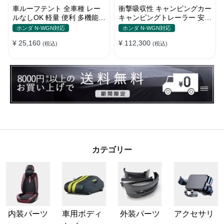
車ルーフテント 全車種 レー
衝撃吸収性 キャンピングカー
ルなしOK 軽量 便利 多機能
キャンピングトレーラー 安全
日除け 防水 頑丈 夏ドライブ
性 簡単収納 大容量 ベビーカ
ホンダ N-WGN対応
ホンダ N-WGN対応
キャンプ
ー
¥ 25,160
¥ 112,300
(税込)
(税込)
カテゴリー
内装パーツ
車用ボディ
外装パーツ
アクセサリ