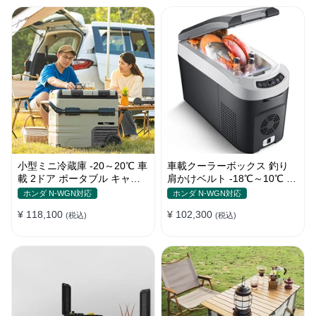
小型ミニ冷蔵庫 -20～20℃ 車
車載クーラーボックス 釣り
載 2ドア ポータブル キャン
肩かけベルト -18℃～10℃ 冷
プ アウトドア 車中泊 静音
凍冷蔵庫 車中泊 キャンプ 家
ホンダ N-WGN対応
ホンダ N-WGN対応
庭用
¥ 118,100
¥ 102,300
(税込)
(税込)