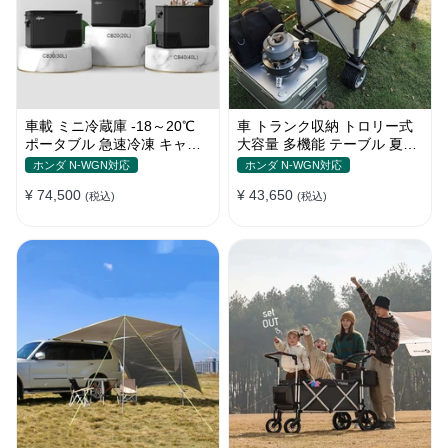
車載 ミニ冷蔵庫 -18～20℃
車 トランク収納 トロリー式
ポータブル 急速冷凍 キャン
大容量 多機能 テーブル 夏ド
プ アウトドア 車中泊 静音
ライブ キャンプ ピクニック
ホンダ N-WGN対応
ホンダ N-WGN対応
おしゃれ
¥ 74,500
¥ 43,650
(税込)
(税込)