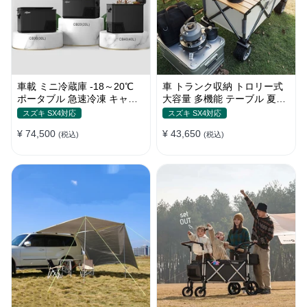
車載 ミニ冷蔵庫 -18～20℃
車 トランク収納 トロリー式
ポータブル 急速冷凍 キャン
大容量 多機能 テーブル 夏ド
プ アウトドア 車中泊 静音
ライブ キャンプ ピクニック
スズキ SX4対応
スズキ SX4対応
おしゃれ
¥ 74,500
¥ 43,650
(税込)
(税込)