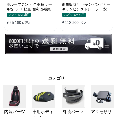
車ルーフテント 全車種 レー
衝撃吸収性 キャンピングカー
ルなしOK 軽量 便利 多機能
キャンピングトレーラー 安全
日除け 防水 頑丈 夏ドライブ
性 簡単収納 大容量 ベビーカ
スズキ SX4対応
スズキ SX4対応
キャンプ
ー
¥ 25,160
¥ 112,300
(税込)
(税込)
カテゴリー
内装パーツ
車用ボディ
外装パーツ
アクセサリ