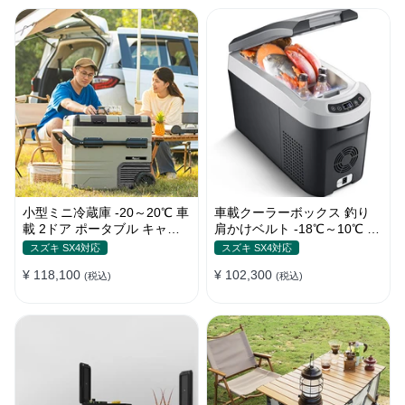
小型ミニ冷蔵庫 -20～20℃ 車
車載クーラーボックス 釣り
載 2ドア ポータブル キャン
肩かけベルト -18℃～10℃ 冷
プ アウトドア 車中泊 静音
凍冷蔵庫 車中泊 キャンプ 家
スズキ SX4対応
スズキ SX4対応
庭用
¥ 118,100
¥ 102,300
(税込)
(税込)