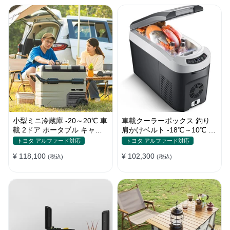
小型ミニ冷蔵庫 -20～20℃ 車
車載クーラーボックス 釣り
載 2ドア ポータブル キャン
肩かけベルト -18℃～10℃ 冷
プ アウトドア 車中泊 静音
凍冷蔵庫 車中泊 キャンプ 家
トヨタ アルファード対応
トヨタ アルファード対応
庭用
¥ 118,100
¥ 102,300
(税込)
(税込)