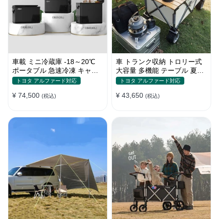
車載 ミニ冷蔵庫 -18～20℃
車 トランク収納 トロリー式
ポータブル 急速冷凍 キャン
大容量 多機能 テーブル 夏ド
プ アウトドア 車中泊 静音
ライブ キャンプ ピクニック
トヨタ アルファード対応
トヨタ アルファード対応
おしゃれ
¥ 74,500
¥ 43,650
(税込)
(税込)