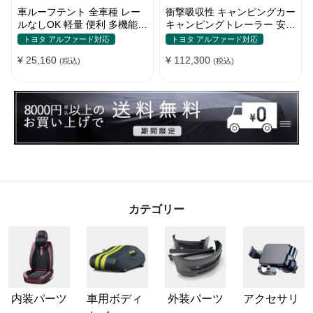
車ルーフテント 全車種 レー
衝撃吸収性 キャンピングカー
ルなしOK 軽量 便利 多機能
キャンピングトレーラー 安全
日除け 防水 頑丈 夏ドライブ
性 簡単収納 大容量 ベビーカ
トヨタ アルファード対応
トヨタ アルファード対応
キャンプ
ー
¥ 25,160
¥ 112,300
(税込)
(税込)
カテゴリー
内装パーツ
車用ボディ
外装パーツ
アクセサリ